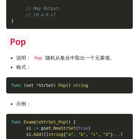
// May Output:
// [d a b c]
}
Pop
说明：
随机从集合中取出一个元素项。
Pop
格式：
func
(
set 
*
StrSet
)
Pop
(
)
string
示例：
func
ExampleStrSet_Pop
(
)
{
      s1 
:=
 gset
.
NewStrSet
(
true
)
      s1
.
Add
(
[
]
string
{
"a"
,
"b"
,
"c"
,
"d"
}
...
)