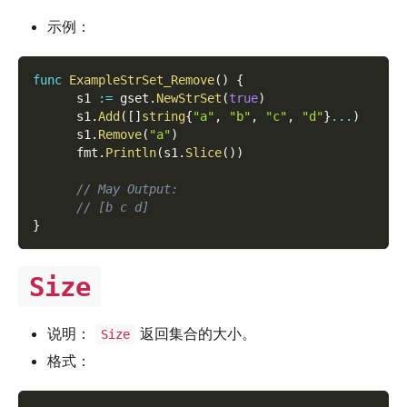
示例：
func
ExampleStrSet_Remove
(
)
{
      s1 
:=
 gset
.
NewStrSet
(
true
)
      s1
.
Add
(
[
]
string
{
"a"
,
"b"
,
"c"
,
"d"
}
...
)
      s1
.
Remove
(
"a"
)
      fmt
.
Println
(
s1
.
Slice
(
)
)
// May Output:
// [b c d]
}
Size
说明：
返回集合的大小。
Size
格式：