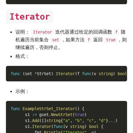
Iterator
说明：
迭代器通过给定的回调函数
随
Iterator
f
机遍历当前集合
，如果方法
返回
，则
set
f
true
继续遍历，否则停止。
格式：
func
(
set 
*
StrSet
)
Iterator
(
f 
func
(
v 
string
)
bool
)
示例：
func
ExampleStrSet_Iterator
(
)
{
      s1 
:=
 gset
.
NewStrSet
(
true
)
      s1
.
Add
(
[
]
string
{
"a"
,
"b"
,
"c"
,
"d"
}
...
)
      s1
.
Iterator
(
func
(
v 
string
)
bool
{
          fmt
.
Println
(
"Iterator"
,
 v
)