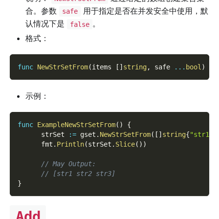
合。参数
用于指定是否在并发安全中使用，默
safe
认情况下是
。
false
格式：
func
NewStrSetFrom
(
items 
[
]
string
,
 safe 
...
bool
)
*
S
示例：
func
ExampleNewStrSetFrom
(
)
{
      strSet 
:=
 gset
.
NewStrSetFrom
(
[
]
string
{
"str1"
,
      fmt
.
Println
(
strSet
.
Slice
(
)
)
// May Output:
// [str1 str2 str3]
}
Add