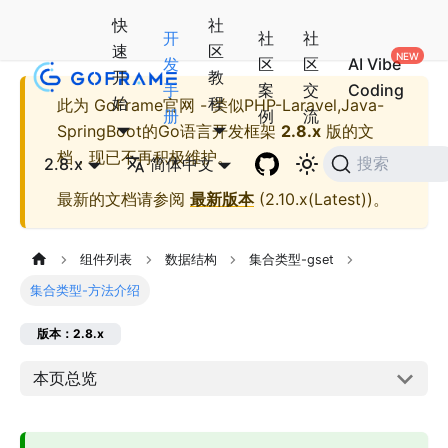
快
社
开
社
社
速
区
发
区
区
AI Vibe
开
教
手
案
交
Coding
始
程
此为
GoFrame官网 - 类似PHP-Laravel,Java-
册
例
流
SpringBoot的Go语言开发框架
2.8.x
版的文
档，现已不再积极维护。
2.8.x
简体中文
搜索
最新的文档请参阅
最新版本
(
2.10.x(Latest)
)。
组件列表
数据结构
集合类型-gset
集合类型-方法介绍
版本：2.8.x
本页总览