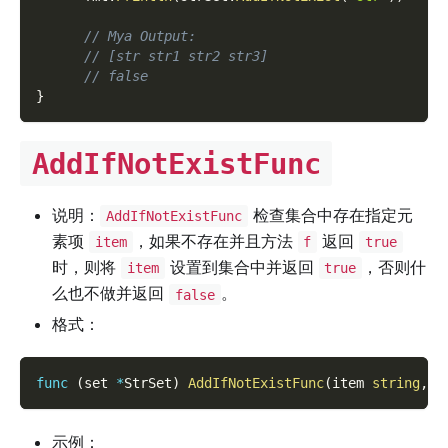
// Mya Output:
// [str str1 str2 str3]
// false
}
AddIfNotExistFunc
说明：
检查集合中存在指定元
AddIfNotExistFunc
素项
，如果不存在并且方法
返回
item
f
true
时，则将
设置到集合中并返回
，否则什
item
true
么也不做并返回
。
false
格式：
func
(
set 
*
StrSet
)
AddIfNotExistFunc
(
item 
string
,
 f
示例：