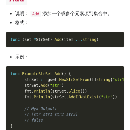
说明：
添加一个或多个元素项到集合中。
Add
格式：
func
(
set 
*
StrSet
)
Add
(
item 
...
string
)
示例：
func
ExampleStrSet_Add
(
)
{
      strSet 
:=
 gset
.
NewStrSetFrom
(
[
]
string
{
"str1"
,
      strSet
.
Add
(
"str"
)
      fmt
.
Println
(
strSet
.
Slice
(
)
)
      fmt
.
Println
(
strSet
.
AddIfNotExist
(
"str"
)
)
// Mya Output:
// [str str1 str2 str3]
// false
}