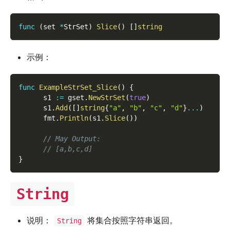
func
(
set 
*
StrSet
)
Slice
(
)
[
]
string
示例：
func
ExampleStrSet_Slice
(
)
{
      s1 
:=
 gset
.
NewStrSet
(
true
)
      s1
.
Add
(
[
]
string
{
"a"
,
"b"
,
"c"
,
"d"
}
...
)
      fmt
.
Println
(
s1
.
Slice
(
)
)
// May Output:
// [a,b,c,d]
}
String
说明：
将集合按照字符串返回。
String