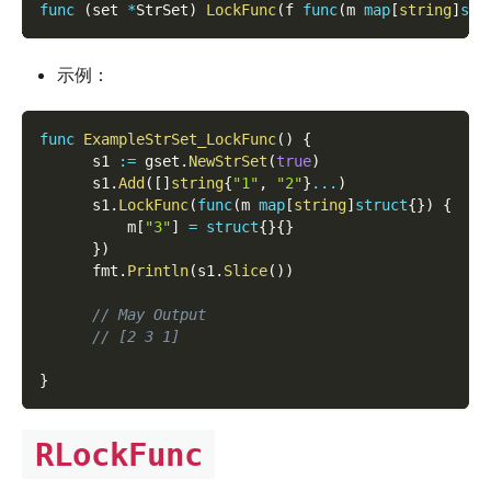
func
(
set 
*
StrSet
)
LockFunc
(
f 
func
(
m 
map
[
string
]
str
示例：
func
ExampleStrSet_LockFunc
(
)
{
      s1 
:=
 gset
.
NewStrSet
(
true
)
      s1
.
Add
(
[
]
string
{
"1"
,
"2"
}
...
)
      s1
.
LockFunc
(
func
(
m 
map
[
string
]
struct
{
}
)
{
          m
[
"3"
]
=
struct
{
}
{
}
}
)
      fmt
.
Println
(
s1
.
Slice
(
)
)
// May Output
// [2 3 1]
}
RLockFunc