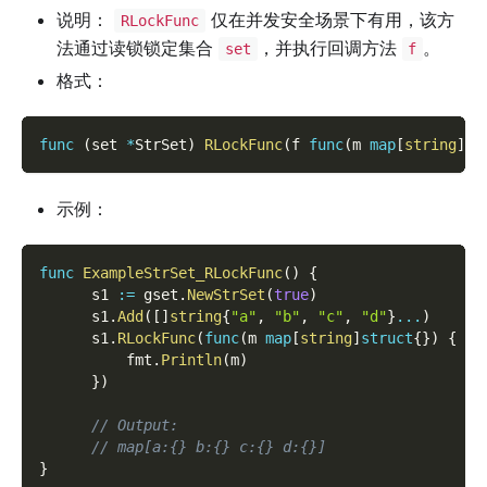
说明：
仅在并发安全场景下有用，该方
RLockFunc
法通过读锁锁定集合
，并执行回调方法
。
set
f
格式：
func
(
set 
*
StrSet
)
RLockFunc
(
f 
func
(
m 
map
[
string
]
st
示例：
func
ExampleStrSet_RLockFunc
(
)
{
      s1 
:=
 gset
.
NewStrSet
(
true
)
      s1
.
Add
(
[
]
string
{
"a"
,
"b"
,
"c"
,
"d"
}
...
)
      s1
.
RLockFunc
(
func
(
m 
map
[
string
]
struct
{
}
)
{
          fmt
.
Println
(
m
)
}
)
// Output:
// map[a:{} b:{} c:{} d:{}]
}