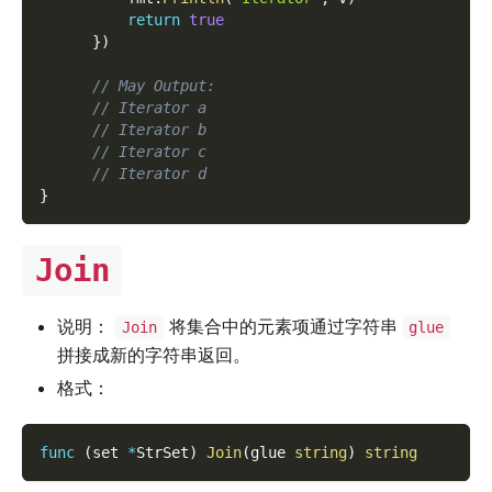
return
true
}
)
// May Output:
// Iterator a
// Iterator b
// Iterator c
// Iterator d
}
Join
说明：
将集合中的元素项通过字符串
Join
glue
拼接成新的字符串返回。
格式：
func
(
set 
*
StrSet
)
Join
(
glue 
string
)
string