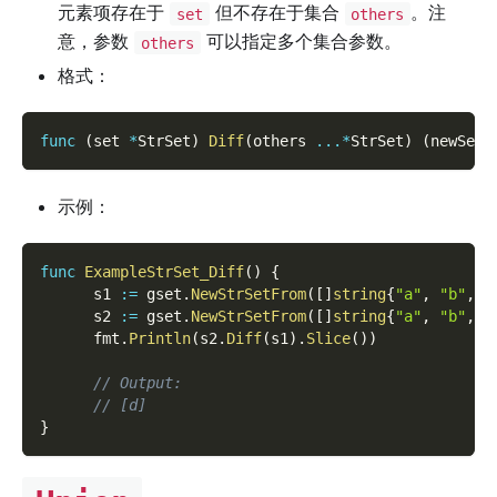
元素项存在于
但不存在于集合
。注
set
others
意，参数
可以指定多个集合参数。
others
格式：
func
(
set 
*
StrSet
)
Diff
(
others 
...
*
StrSet
)
(
newSet 
示例：
func
ExampleStrSet_Diff
(
)
{
      s1 
:=
 gset
.
NewStrSetFrom
(
[
]
string
{
"a"
,
"b"
,
"
      s2 
:=
 gset
.
NewStrSetFrom
(
[
]
string
{
"a"
,
"b"
,
"
      fmt
.
Println
(
s2
.
Diff
(
s1
)
.
Slice
(
)
)
// Output:
// [d]
}