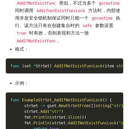
类似，不过当多个
AddIfNotExistFunc
goroutine
同时调用
方法时，内部使
AddifnotExistFuncLock
用并发安全锁机制保证同时只能一个
执
goroutine
行。该方法只有在创建集合时的
参数设置
safe
时有效，否则表现和方法一致
true
。
AddIfNotExistFunc
格式：
func
(
set 
*
StrSet
)
AddIfNotExistFuncLock
(
item 
strin
示例：
func
ExampleStrSet_AddIfNotExistFuncLock
(
)
{
      strSet 
:=
 gset
.
NewStrSetFrom
(
[
]
string
{
"str1"
,
      strSet
.
Add
(
"str"
)
      fmt
.
Println
(
strSet
.
Slice
(
)
)
      fmt
.
Println
(
strSet
.
AddIfNotExistFuncLock
(
"str
return
true