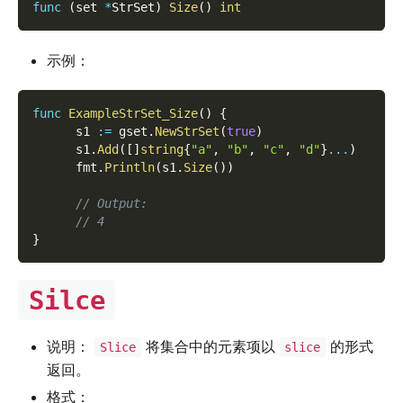
func
(
set 
*
StrSet
)
Size
(
)
int
示例：
func
ExampleStrSet_Size
(
)
{
      s1 
:=
 gset
.
NewStrSet
(
true
)
      s1
.
Add
(
[
]
string
{
"a"
,
"b"
,
"c"
,
"d"
}
...
)
      fmt
.
Println
(
s1
.
Size
(
)
)
// Output:
// 4
}
Silce
说明：
将集合中的元素项以
的形式
Slice
slice
返回。
格式：