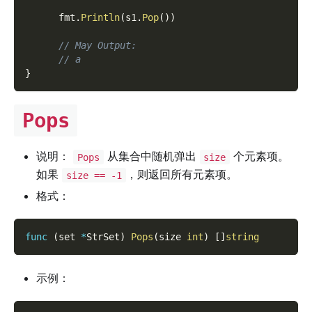
      fmt
.
Println
(
s1
.
Pop
(
)
)
// May Output:
// a
}
Pops
说明：
从集合中随机弹出
个元素项。
Pops
size
如果
，则返回所有元素项。
size == -1
格式：
func
(
set 
*
StrSet
)
Pops
(
size 
int
)
[
]
string
示例：