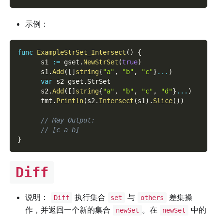
示例：
func
ExampleStrSet_Intersect
(
)
{
      s1 
:=
 gset
.
NewStrSet
(
true
)
      s1
.
Add
(
[
]
string
{
"a"
,
"b"
,
"c"
}
...
)
var
 s2 gset
.
StrSet
      s2
.
Add
(
[
]
string
{
"a"
,
"b"
,
"c"
,
"d"
}
...
)
      fmt
.
Println
(
s2
.
Intersect
(
s1
)
.
Slice
(
)
)
// May Output:
// [c a b]
}
Diff
说明：
执行集合
与
差集操
Diff
set
others
作，并返回一个新的集合
。在
中的
newSet
newSet