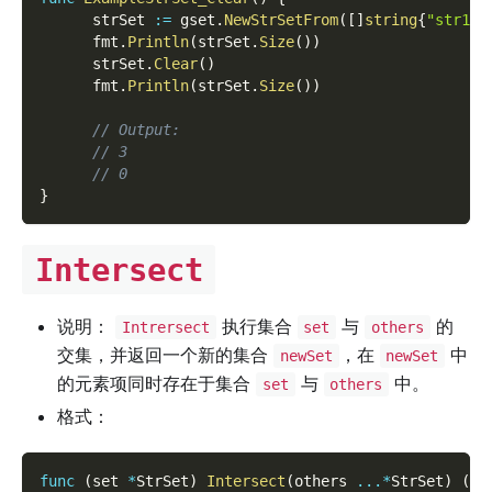
      strSet 
:=
 gset
.
NewStrSetFrom
(
[
]
string
{
"str1"
,
      fmt
.
Println
(
strSet
.
Size
(
)
)
      strSet
.
Clear
(
)
      fmt
.
Println
(
strSet
.
Size
(
)
)
// Output:
// 3
// 0
}
Intersect
说明：
执行集合
与
的
Intrersect
set
others
交集，并返回一个新的集合
，在
中
newSet
newSet
的元素项同时存在于集合
与
中。
set
others
格式：
func
(
set 
*
StrSet
)
Intersect
(
others 
...
*
StrSet
)
(
ne