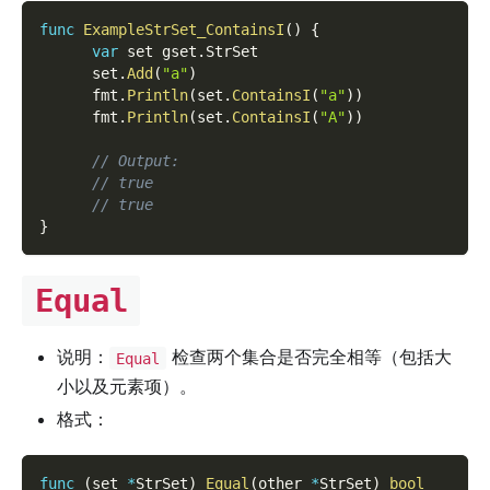
func
ExampleStrSet_ContainsI
(
)
{
var
 set gset
.
StrSet
      set
.
Add
(
"a"
)
      fmt
.
Println
(
set
.
ContainsI
(
"a"
)
)
      fmt
.
Println
(
set
.
ContainsI
(
"A"
)
)
// Output:
// true
// true
}
Equal
说明：
检查两个集合是否完全相等（包括大
Equal
小以及元素项）。
格式：
func
(
set 
*
StrSet
)
Equal
(
other 
*
StrSet
)
bool