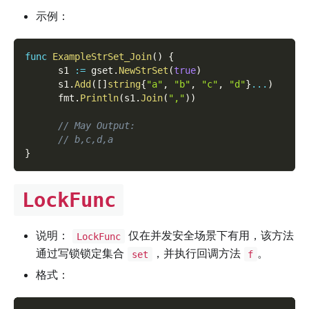
示例：
func
ExampleStrSet_Join
(
)
{
      s1 
:=
 gset
.
NewStrSet
(
true
)
      s1
.
Add
(
[
]
string
{
"a"
,
"b"
,
"c"
,
"d"
}
...
)
      fmt
.
Println
(
s1
.
Join
(
","
)
)
// May Output:
// b,c,d,a
}
LockFunc
说明：
仅在并发安全场景下有用，该方法
LockFunc
通过写锁锁定集合
，并执行回调方法
。
set
f
格式：