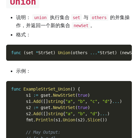
Union
说明：
执行集合
与
的并集操
union
set
others
作，并返回一个新的集合
。
newSet
格式：
func
(
set 
*
StrSet
)
Union
(
others 
...
*
StrSet
)
(
newSet
示例：
func
ExampleStrSet_Union
(
)
{
      s1 
:=
 gset
.
NewStrSet
(
true
)
      s1
.
Add
(
[
]
string
{
"a"
,
"b"
,
"c"
,
"d"
}
...
)
      s2 
:=
 gset
.
NewStrSet
(
true
)
      s2
.
Add
(
[
]
string
{
"a"
,
"b"
,
"d"
}
...
)
      fmt
.
Println
(
s1
.
Union
(
s2
)
.
Slice
(
)
)
// May Output: