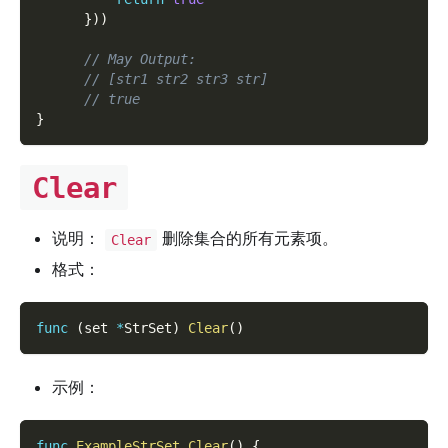
}
)
)
// May Output:
// [str1 str2 str3 str]
// true
}
Clear
说明：
删除集合的所有元素项。
Clear
格式：
func
(
set 
*
StrSet
)
Clear
(
)
示例：
func
ExampleStrSet_Clear
(
)
{