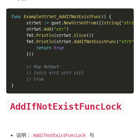
func
ExampleStrSet_AddIfNotExistFunc
(
)
{
      strSet 
:=
 gset
.
NewStrSetFrom
(
[
]
string
{
"str1"
,
      strSet
.
Add
(
"str"
)
      fmt
.
Println
(
strSet
.
Slice
(
)
)
      fmt
.
Println
(
strSet
.
AddIfNotExistFunc
(
"str5"
,
return
true
}
)
)
// May Output:
// [str1 str2 str3 str]
// true
}
AddIfNotExistFuncLock
说明：
与
AddifnotExistFuncLock