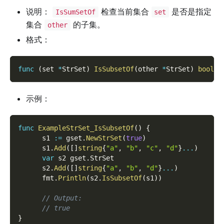
说明：
检查当前集合
是否是指定
IsSumSetOf
set
集合
的子集。
other
格式：
func
(
set 
*
StrSet
)
IsSubsetOf
(
other 
*
StrSet
)
bool
示例：
func
ExampleStrSet_IsSubsetOf
(
)
{
      s1 
:=
 gset
.
NewStrSet
(
true
)
      s1
.
Add
(
[
]
string
{
"a"
,
"b"
,
"c"
,
"d"
}
...
)
var
 s2 gset
.
StrSet
      s2
.
Add
(
[
]
string
{
"a"
,
"b"
,
"d"
}
...
)
      fmt
.
Println
(
s2
.
IsSubsetOf
(
s1
)
)
// Output:
// true
}