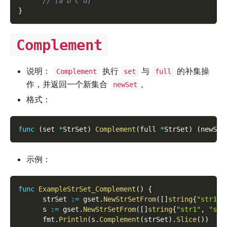
// [a b c d]
}
Complement
说明：
执行
与
的补集操
Complement
set
full
作，并返回一个新集合
。
newSet
格式：
func
(
set 
*
StrSet
)
Complement
(
full 
*
StrSet
)
(
newSet
示例：
func
ExampleStrSet_Complement
(
)
{
      strSet 
:=
 gset
.
NewStrSetFrom
(
[
]
string
{
"str1"
,
      s 
:=
 gset
.
NewStrSetFrom
(
[
]
string
{
"str1"
,
"str
      fmt
.
Println
(
s
.
Complement
(
strSet
)
.
Slice
(
)
)