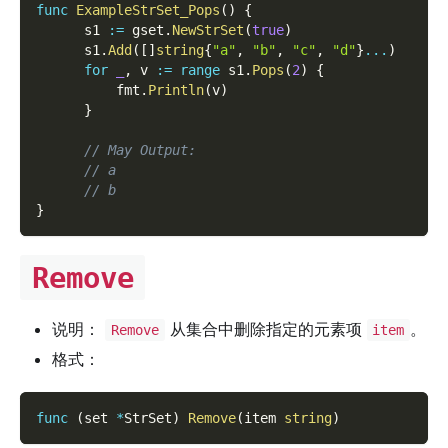
func
ExampleStrSet_Pops
(
)
{
      s1 
:=
 gset
.
NewStrSet
(
true
)
      s1
.
Add
(
[
]
string
{
"a"
,
"b"
,
"c"
,
"d"
}
...
)
for
_
,
 v 
:=
range
 s1
.
Pops
(
2
)
{
          fmt
.
Println
(
v
)
}
// May Output:
// a
// b
}
Remove
说明：
从集合中删除指定的元素项
。
Remove
item
格式：
func
(
set 
*
StrSet
)
Remove
(
item 
string
)