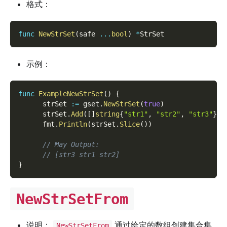
格式：
func
NewStrSet
(
safe 
...
bool
)
*
StrSet
示例：
func
ExampleNewStrSet
(
)
{
      strSet 
:=
 gset
.
NewStrSet
(
true
)
      strSet
.
Add
(
[
]
string
{
"str1"
,
"str2"
,
"str3"
}
..
      fmt
.
Println
(
strSet
.
Slice
(
)
)
// May Output:
// [str3 str1 str2]
}
NewStrSetFrom
说明：
通过给定的数组创建集合集
NewStrSetFrom