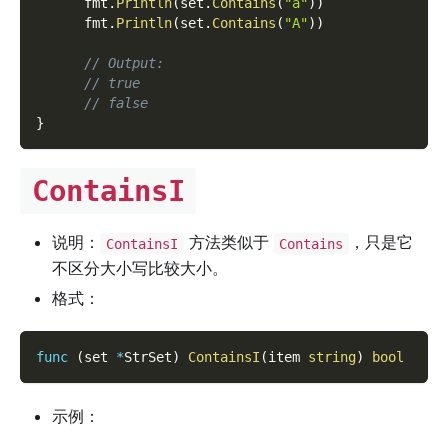
      fmt
.
Println
(
set
.
Contains
(
"a"
)
)
      fmt
.
Println
(
set
.
Contains
(
"A"
)
)
// Output:
// true
// false
}
ContainsI
说明：
方法类似于
，只是它
ContainsI
Contains
不区分大小写比较大小。
格式：
func
(
set 
*
StrSet
)
ContainsI
(
item 
string
)
bool
示例：