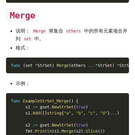
Merge
说明：
将集合
中的所有元素项合并
Merge
others
到
中。
set
格式：
func
(
set 
*
StrSet
)
Merge
(
others 
...
*
StrSet
)
*
StrSet
示例：
func
ExampleStrSet_Merge
(
)
{
      s1 
:=
 gset
.
NewStrSet
(
true
)
      s1
.
Add
(
[
]
string
{
"a"
,
"b"
,
"c"
,
"d"
}
...
)
      s2 
:=
 gset
.
NewStrSet
(
true
)
      fmt
.
Println
(
s1
.
Merge
(
s2
)
.
Slice
(
)
)