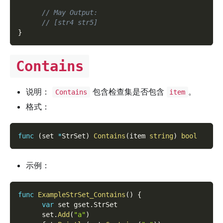
// May Output:
// [str4 str5]
}
Contains
说明：
包含检查集是否包含
。
Contains
item
格式：
func
(
set 
*
StrSet
)
Contains
(
item 
string
)
bool
示例：
func
ExampleStrSet_Contains
(
)
{
var
 set gset
.
StrSet
      set
.
Add
(
"a"
)