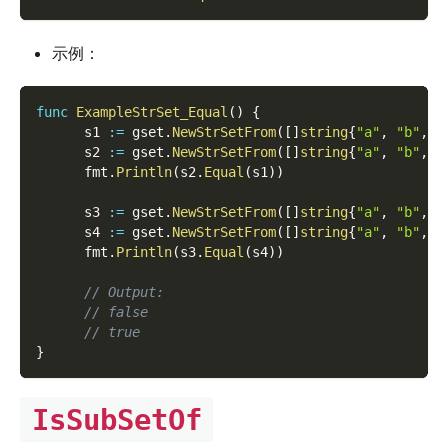
示例：
func
ExampleStrSet_Equal
(
)
{
      s1 
:=
 gset
.
NewStrSetFrom
(
[
]
string
{
"a"
,
"b"
,
"
      s2 
:=
 gset
.
NewStrSetFrom
(
[
]
string
{
"a"
,
"b"
,
"
      fmt
.
Println
(
s2
.
Equal
(
s1
)
)
      s3 
:=
 gset
.
NewStrSetFrom
(
[
]
string
{
"a"
,
"b"
,
"
      s4 
:=
 gset
.
NewStrSetFrom
(
[
]
string
{
"a"
,
"b"
,
"
      fmt
.
Println
(
s3
.
Equal
(
s4
)
)
// Output:
// false
// true
}
IsSubSetOf