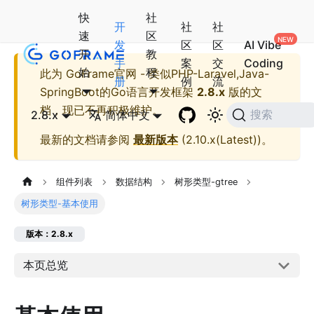
快
社
开
社
社
速
区
发
区
区
AI Vibe
开
教
手
案
交
Coding
始
程
此为
GoFrame官网 - 类似PHP-Laravel,Java-
册
例
流
SpringBoot的Go语言开发框架
2.8.x
版的文
档，现已不再积极维护。
2.8.x
简体中文
搜索
最新的文档请参阅
最新版本
(
2.10.x(Latest)
)。
组件列表
数据结构
树形类型-gtree
树形类型-基本使用
版本：2.8.x
本页总览