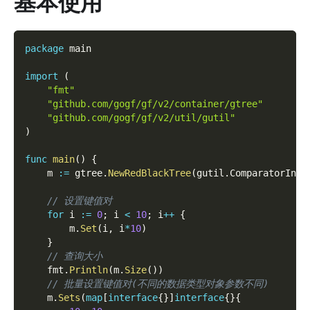
基本使用
package
 main
import
(
"fmt"
"github.com/gogf/gf/v2/container/gtree"
"github.com/gogf/gf/v2/util/gutil"
)
func
main
(
)
{
    m 
:=
 gtree
.
NewRedBlackTree
(
gutil
.
ComparatorInt
)
// 设置键值对
for
 i 
:=
0
;
 i 
<
10
;
 i
++
{
        m
.
Set
(
i
,
 i
*
10
)
}
// 查询大小
    fmt
.
Println
(
m
.
Size
(
)
)
// 批量设置键值对(不同的数据类型对象参数不同)
    m
.
Sets
(
map
[
interface
{
}
]
interface
{
}
{