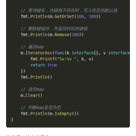
// 查询键名，当键值不存在时，写入给定的默认值
    fmt
.
Println
(
m
.
GetOrSet
(
100
,
100
)
)
// 删除键值对，并返回对应的键值
    fmt
.
Println
(
m
.
Remove
(
100
)
)
// 遍历map
    m
.
IteratorAsc
(
func
(
k 
interface
{
}
,
 v 
interface
{
}
        fmt
.
Printf
(
"%v:%v "
,
 k
,
 v
)
return
true
}
)
    fmt
.
Println
(
)
// 清空map
    m
.
Clear
(
)
// 判断map是否为空
    fmt
.
Println
(
m
.
IsEmpty
(
)
)
}