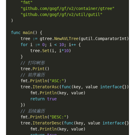
"fmt"
"github.com/gogf/gf/v2/container/gtree"
"github.com/gogf/gf/v2/util/gutil"
)
func
main
(
)
{
    tree 
:=
 gtree
.
NewAVLTree
(
gutil
.
ComparatorInt
)
for
 i 
:=
0
;
 i 
<
10
;
 i
++
{
        tree
.
Set
(
i
,
 i
*
10
)
}
// 打印树形
    tree
.
Print
(
)
// 前序遍历
    fmt
.
Println
(
"ASC:"
)
    tree
.
IteratorAsc
(
func
(
key
,
 value 
interface
{
}
)
b
        fmt
.
Println
(
key
,
 value
)
return
true
}
)
// 后续遍历
    fmt
.
Println
(
"DESC:"
)
    tree
.
IteratorDesc
(
func
(
key
,
 value 
interface
{
}
)
        fmt
.
Println
(
key
,
 value
)