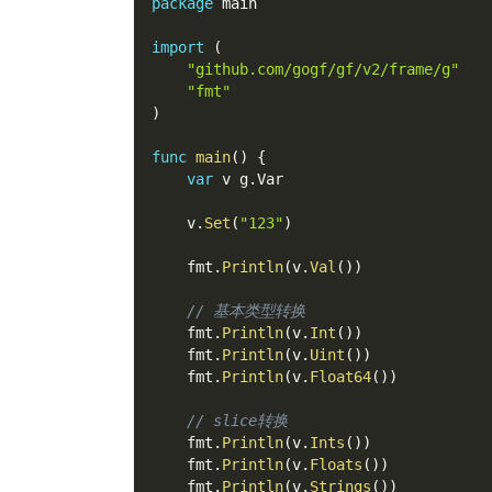
package
 main
import
(
"github.com/gogf/gf/v2/frame/g"
"fmt"
)
func
main
(
)
{
var
 v g
.
Var
    v
.
Set
(
"123"
)
    fmt
.
Println
(
v
.
Val
(
)
)
// 基本类型转换
    fmt
.
Println
(
v
.
Int
(
)
)
    fmt
.
Println
(
v
.
Uint
(
)
)
    fmt
.
Println
(
v
.
Float64
(
)
)
// slice转换
    fmt
.
Println
(
v
.
Ints
(
)
)
    fmt
.
Println
(
v
.
Floats
(
)
)
    fmt
.
Println
(
v
.
Strings
(
)
)