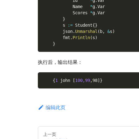
            Id     
*
g
.
Var
            Name   
*
g
.
Var
            Scores 
*
g
.
Var
}
        s 
:=
 Student
{
}
        json
.
Unmarshal
(
b
,
&
s
)
        fmt
.
Println
(
s
)
}
执行后，输出结果：
{
1
 john 
[
100,99
,98
]
}
编辑此页
上一页