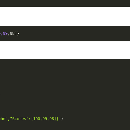
0,99
,98
]
}
"
ohn","Scores":[100,99,98]}`
)