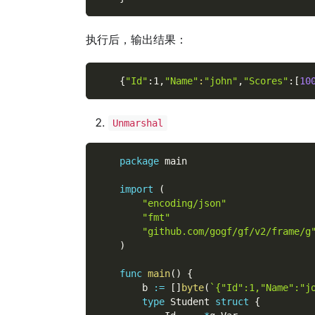
执行后，输出结果：
{
"Id"
:1,
"Name"
:
"john"
,
"Scores"
:
[
10
Unmarshal
package
 main
import
(
"encoding/json"
"fmt"
"github.com/gogf/gf/v2/frame/g
)
func
main
(
)
{
        b 
:=
[
]
byte
(
`{"Id":1,"Name":"j
type
 Student 
struct
{