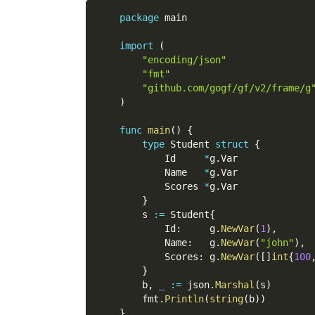
package
 main
import
(
"encoding/json"
"fmt"
"github.com/gogf/gf/v2/frame/g
)
func
main
(
)
{
type
 Student 
struct
{
            Id     
*
g
.
Var
            Name   
*
g
.
Var
            Scores 
*
g
.
Var
}
        s 
:=
 Student
{
            Id
:
     g
.
NewVar
(
1
)
,
            Name
:
   g
.
NewVar
(
"john"
)
,
            Scores
:
 g
.
NewVar
(
[
]
int
{
100
}
        b
,
_
:=
 json
.
Marshal
(
s
)
        fmt
.
Println
(
string
(
b
)
)
}