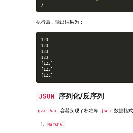
}
执行后，输出结果为：
123
123
123
123
[123]
[123]
[123]
序列化/反序列
JSON
容器实现了标准库
数据格式
gvar.Var
json
Marshal