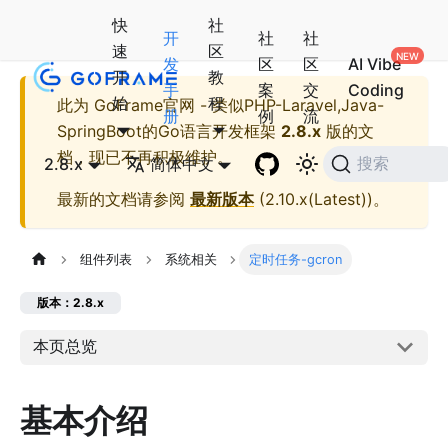
快
社
开
社
社
速
区
发
区
区
AI Vibe
开
教
手
案
交
Coding
始
程
此为
GoFrame官网 - 类似PHP-Laravel,Java-
册
例
流
SpringBoot的Go语言开发框架
2.8.x
版的文
档，现已不再积极维护。
2.8.x
简体中文
搜索
最新的文档请参阅
最新版本
(
2.10.x(Latest)
)。
组件列表
系统相关
定时任务-gcron
版本：2.8.x
本页总览
基本介绍