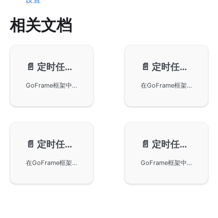
相关文档
📄️
定时任务-表达式
📄️
定时任务-基本使用
GoFrame框架中定时任务的cron表达式及其使用技巧。cron表达式由六个字段组成，可实现从秒到周的时间调度。讲解了特殊字符的意义及其在表达式中的应用，通过多种预定义格式和间隔配置，使任务调度更加灵活可靠。
在GoFrame框架中使用gcron来管理定时任务。你将学习如何添加、启动、停止、删除和搜索定时任务。此外，还涵盖了单例定时任务、单次定时任务以及运行指定次数的任务等高级功能。这些功能帮助开发者更高效地管理和调试应用内的定时任务，提高应用的性能和可靠性。
📄️
定时任务-日志管理
📄️
定时任务-gcron与gtimer
在GoFrame框架中的gcron组件中进行日志管理。gcron支持设置日志输出文件和级别，默认记录错误级别日志。通过GoFrame框架的日志组件，用户可以复用日志的所有特性。文章中提供了Go代码示例，展示了如何设置和使用gcron的日志功能。
GoFrame框架中定时任务模块gcron与定时器模块gtimer的区别。gtimer是高性能模块，适用于各种定时任务场景，包括TCP通信和游戏开发。gcron支持crontab语法，基于gtimer实现，为用户提供了便捷的定时任务管理方式。