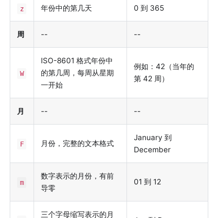
年份中的第几天
0 到 365
z
周
--
--
ISO-8601 格式年份中
例如：42（当年的
的第几周，每周从星期
W
第 42 周）
一开始
月
--
--
January 到
月份，完整的文本格式
F
December
数字表示的月份，有前
01 到 12
m
导零
三个字母缩写表示的月