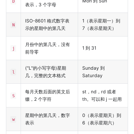
Mon 到 Sun
D
表示，3 个字母
ISO-8601 格式数字表
1（表示星期一）到
N
示的星期中的第几天
7（表示星期天）
月份中的第几天，没有
1 到 31
j
前导零
("L"的小写字母)星期
Sunday 到
l
几，完整的文本格式
Saturday
每月天数后面的英文后
st，nd，rd 或者
S
缀，2 个字符
th。可以和 j 一起用
星期中的第几天，数字
0（表示星期天）到
w
表示
6（表示星期六）