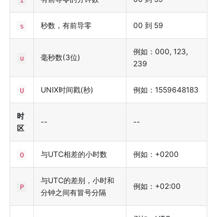
i
秒数，有前导零
00 到 59
s
例如：000, 123,
毫秒数(3位)
u
239
UNIX时间戳(秒)
例如：1559648183
U
时
--
--
区
与UTC相差的小时数
例如：+0200
O
与UTC的差别，小时和
例如：+02:00
P
分钟之间有冒号分隔