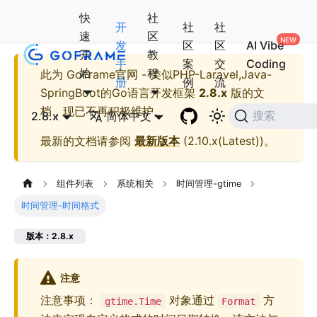
快
社
开
社
社
速
区
发
区
区
AI Vibe
开
教
手
案
交
Coding
始
程
此为
GoFrame官网 - 类似PHP-Laravel,Java-
册
例
流
SpringBoot的Go语言开发框架
2.8.x
版的文
档，现已不再积极维护。
2.8.x
简体中文
搜索
最新的文档请参阅
最新版本
(
2.10.x(Latest)
)。
组件列表
系统相关
时间管理-gtime
时间管理-时间格式
版本：2.8.x
注意
注意事项：
对象通过
方
gtime.Time
Format