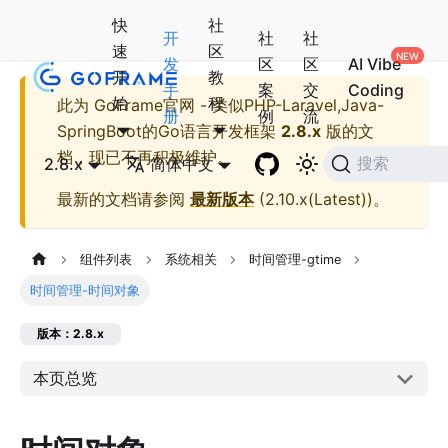
快
社
开
社
社
速
区
发
区
区
AI Vibe
开
教
手
案
交
Coding
始
程
此为
GoFrame官网 - 类似PHP-Laravel,Java-
册
例
流
SpringBoot的Go语言开发框架
2.8.x
版的文
档，现已不再积极维护。
2.8.x
简体中文
搜索
最新的文档请参阅
最新版本
(
2.10.x(Latest)
)。
组件列表
系统相关
时间管理-gtime
时间管理-时间对象
版本：2.8.x
本页总览