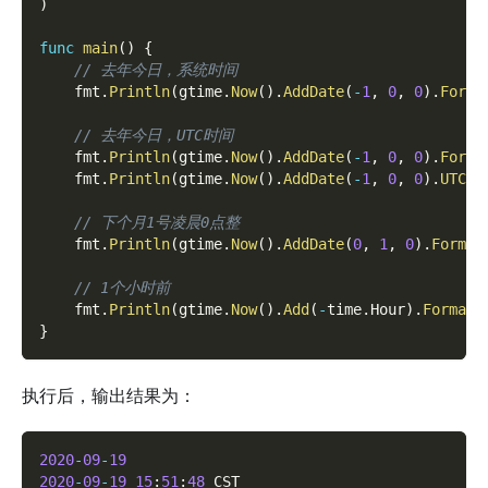
)
func
main
(
)
{
// 去年今日，系统时间
    fmt
.
Println
(
gtime
.
Now
(
)
.
AddDate
(
-
1
,
0
,
0
)
.
Forma
// 去年今日，UTC时间
    fmt
.
Println
(
gtime
.
Now
(
)
.
AddDate
(
-
1
,
0
,
0
)
.
Forma
    fmt
.
Println
(
gtime
.
Now
(
)
.
AddDate
(
-
1
,
0
,
0
)
.
UTC
(
)
// 下个月1号凌晨0点整
    fmt
.
Println
(
gtime
.
Now
(
)
.
AddDate
(
0
,
1
,
0
)
.
Format
// 1个小时前
    fmt
.
Println
(
gtime
.
Now
(
)
.
Add
(
-
time
.
Hour
)
.
Format
(
}
执行后，输出结果为：
2020
-
09
-
19
2020
-
09
-
19
15
:
51
:
48
 CST