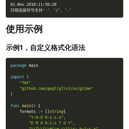
01.Nov.2018:11:50:28
日期连接符号支持'-'、'/'、'.'
使用示例
示例1，自定义格式化语法
package
 main
import
(
"fmt"
"github.com/gogf/gf/v2/os/gtime"
)
func
main
(
)
{
    formats 
:=
[
]
string
{
"Y-m-d H:i:s.u"
,
"D M d H:i:s T O Y"
,
"\\T\\i\\m\\e \\i\\s: h:i:s a"
,