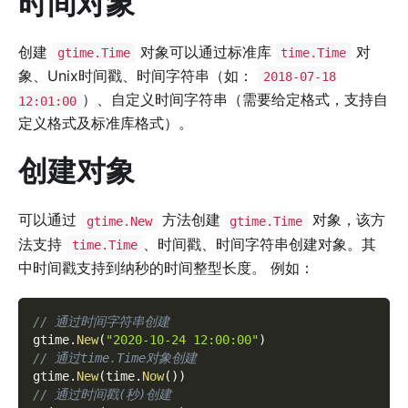
时间对象
创建
对象可以通过标准库
对
gtime.Time
time.Time
象、Unix时间戳、时间字符串（如：
2018-07-18
）、自定义时间字符串（需要给定格式，支持自
12:01:00
定义格式及标准库格式）。
创建对象
可以通过
方法创建
对象，该方
gtime.New
gtime.Time
法支持
、时间戳、时间字符串创建对象。其
time.Time
中时间戳支持到纳秒的时间整型长度。 例如：
// 通过时间字符串创建
gtime
.
New
(
"2020-10-24 12:00:00"
)
// 通过time.Time对象创建
gtime
.
New
(
time
.
Now
(
)
)
// 通过时间戳(秒)创建