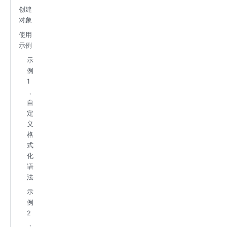
创建
对象
使用
示例
示
例
1
，
自
定
义
格
式
化
语
法
示
例
2
，