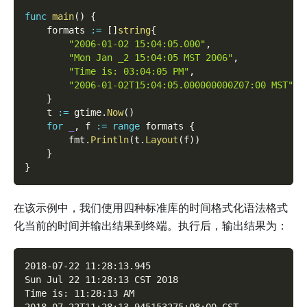
func
main
(
)
{
    formats 
:=
[
]
string
{
"2006-01-02 15:04:05.000"
,
"Mon Jan _2 15:04:05 MST 2006"
,
"Time is: 03:04:05 PM"
,
"2006-01-02T15:04:05.000000000Z07:00 MST"
,
}
    t 
:=
 gtime
.
Now
(
)
for
_
,
 f 
:=
range
 formats 
{
        fmt
.
Println
(
t
.
Layout
(
f
)
)
}
}
在该示例中，我们使用四种标准库的时间格式化语法格式
化当前的时间并输出结果到终端。执行后，输出结果为：
2018-07-22 11:28:13.945
Sun Jul 22 11:28:13 CST 2018
Time is: 11:28:13 AM
2018-07-22T11:28:13.945153275+08:00 CST