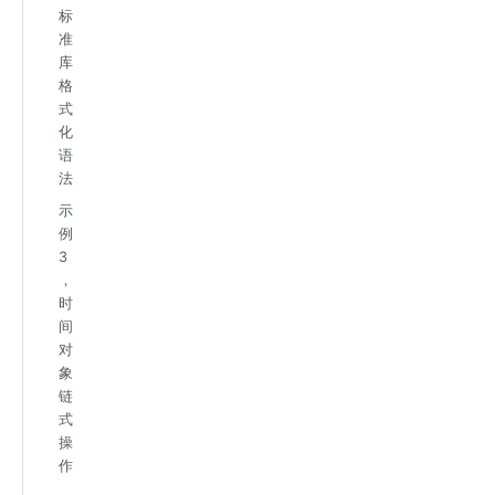
标
准
库
格
式
化
语
法
示
例
3
，
时
间
对
象
链
式
操
作