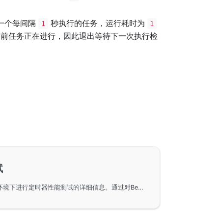
一个每间隔
秒执行的任务，运行耗时为
1
1
前任务正在进行，因此退出等待下一次执行检
试
使用GoFrame框架在Linux环境下进行定时器性能测试的详细信息。通过对Benchmark_Add和Benchmark_StartStop的对比，能够更清晰地了解到定时器在不同操作下的效率和资源分配情况。测试结果显示出Go语言在执行定时器操作时的高效性能指标，从而为开发者在使用GoFrame中提供更好的参考。