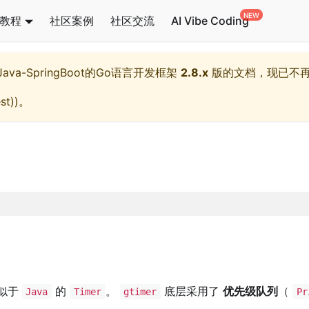
教程
社区案例
社区交流
AI Vibe Coding
l,Java-SpringBoot的Go语言开发框架
2.8.x
版的文档，现已不
st)
)。
似于
的
。
底层采用了
优先级队列
（
Java
Timer
gtimer
Pr