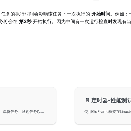
，任务的执行时间会影响该任务下一次执行的
开始时间
。例如：
务将会在
第3秒
开始执行。因为中间有一次运行检查时发现有当
📄️
定时器-性能测
在GoFrame框架中使用定时器组件，包括基本使用、单例任务、延迟任务以及通过SetTimeout和SetInterval方法进行定时操作。详细讲解了这些定时任务的实现方式和执行结果，并展示了如何使用Exit方法退出定时任务。