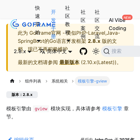
快
社
开
社
社
速
区
发
区
区
AI Vibe
开
教
手
案
交
Coding
始
程
此为
GoFrame官网 - 类似PHP-Laravel,Java-
册
例
流
SpringBoot的Go语言开发框架
2.8.x
版的文
档，现已不再积极维护。
2.8.x
简体中文
搜索
最新的文档请参阅
最新版本
(
2.10.x(Latest)
)。
组件列表
系统相关
模板引擎-gview
版本：2.8.x
模板引擎由
模块实现，具体请参考
模板引擎
章
gview
节。
编辑此页
最后
由
John Guo
于
2025年