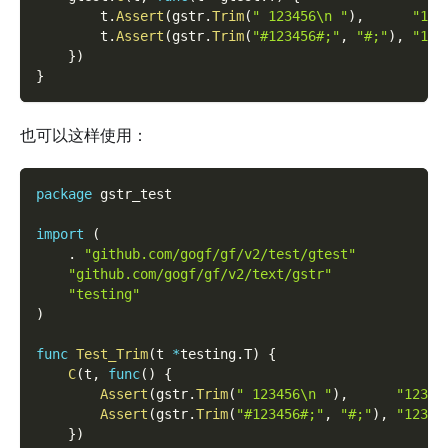
        t
.
Assert
(
gstr
.
Trim
(
" 123456\n "
)
,
"123
        t
.
Assert
(
gstr
.
Trim
(
"#123456#;"
,
"#;"
)
,
"123
}
)
}
也可以这样使用：
package
 gstr_test
import
(
.
"github.com/gogf/gf/v2/test/gtest"
"github.com/gogf/gf/v2/text/gstr"
"testing"
)
func
Test_Trim
(
t 
*
testing
.
T
)
{
C
(
t
,
func
(
)
{
Assert
(
gstr
.
Trim
(
" 123456\n "
)
,
"12345
Assert
(
gstr
.
Trim
(
"#123456#;"
,
"#;"
)
,
"12345
}
)