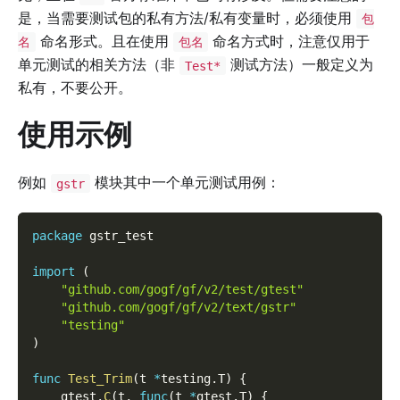
是，当需要测试包的私有方法/私有变量时，必须使用
包
命名形式。且在使用
命名方式时，注意仅用于
名
包名
单元测试的相关方法（非
测试方法）一般定义为
Test*
私有，不要公开。
使用示例
例如
模块其中一个单元测试用例：
gstr
package
 gstr_test
import
(
"github.com/gogf/gf/v2/test/gtest"
"github.com/gogf/gf/v2/text/gstr"
"testing"
)
func
Test_Trim
(
t 
*
testing
.
T
)
{
    gtest
.
C
(
t
,
func
(
t 
*
gtest
.
T
)
{