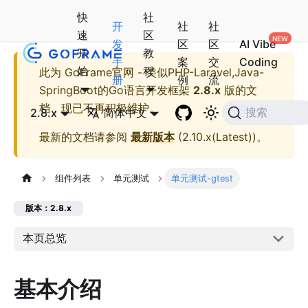
快
社
开
社
社
速
区
发
区
区
AI Vibe
开
教
手
案
交
Coding
始
程
此为
GoFrame官网 - 类似PHP-Laravel,Java-
册
例
流
SpringBoot的Go语言开发框架
2.8.x
版的文
档，现已不再积极维护。
2.8.x
简体中文
搜索
最新的文档请参阅
最新版本
(
2.10.x(Latest)
)。
组件列表
单元测试
单元测试-gtest
版本：2.8.x
本页总览
基本介绍