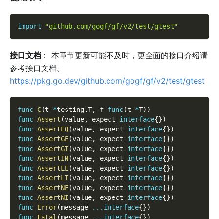
import
"github.com/gogf/gf/v2/test/gtest"
接口文档
： 本章节更新可能不及时，更全面的接口介绍请
参考接口文档。
https://pkg.go.dev/github.com/gogf/gf/v2/test/gtest
func
C
(
t 
*
testing
.
T
,
 f 
func
(
t 
*
T
)
)
func
Assert
(
value
,
 expect 
interface
{
}
)
func
AssertEQ
(
value
,
 expect 
interface
{
}
)
func
AssertGE
(
value
,
 expect 
interface
{
}
)
func
AssertGT
(
value
,
 expect 
interface
{
}
)
func
AssertIN
(
value
,
 expect 
interface
{
}
)
func
AssertLE
(
value
,
 expect 
interface
{
}
)
func
AssertLT
(
value
,
 expect 
interface
{
}
)
func
AssertNE
(
value
,
 expect 
interface
{
}
)
func
AssertNI
(
value
,
 expect 
interface
{
}
)
func
Error
(
message 
...
interface
{
}
)
func
Fatal
(
message 
...
interface
{
}
)