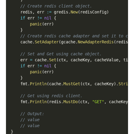
)
// Create redis client object.
    redis
,
 err 
:=
 gredis
.
New
(
redisConfig
)
if
 err 
!=
nil
{
panic
(
err
)
}
// Create redis cache adapter and set it to cac
    cache
.
SetAdapter
(
gcache
.
NewAdapterRedis
(
redis
)
)
// Set and Get using cache object.
    err 
=
 cache
.
Set
(
ctx
,
 cacheKey
,
 cacheValue
,
 time
if
 err 
!=
nil
{
panic
(
err
)
}
    fmt
.
Println
(
cache
.
MustGet
(
ctx
,
 cacheKey
)
.
String
// Get using redis client.
    fmt
.
Println
(
redis
.
MustDo
(
ctx
,
"GET"
,
 cacheKey
)
.
// Output:
// value
// value
}