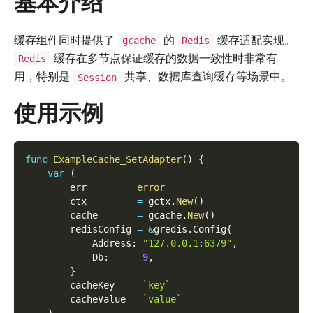
基本介绍
缓存组件同时提供了
的
缓存适配实现。
gcache
Redis
缓存在多节点保证缓存的数据一致性时非常有
Redis
用，特别是
共享、数据库查询缓存等场景中。
Session
使用示例
func
ExampleCache_SetAdapter
(
)
{
var
(
        err         
error
        ctx         
=
 gctx
.
New
(
)
        cache       
=
 gcache
.
New
(
)
        redisConfig 
=
&
gredis
.
Config
{
            Address
:
"127.0.0.1:6379"
,
            Db
:
9
,
}
        cacheKey   
=
`key`
        cacheValue 
=
`value`