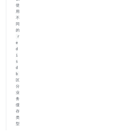
使
用
不
同
的
r
e
d
i
s
d
b
区
分
业
务
缓
存
类
型