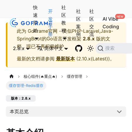
快
社
开
社
社
速
区
发
区
区
AI Vibe
开
教
手
案
交
Coding
始
程
此为
GoFrame官网 - 类似PHP-Laravel,Java-
册
例
流
SpringBoot的Go语言开发框架
2.8.x
版的文
档，现已不再积极维护。
2.8.x
简体中文
搜索
最新的文档请参阅
最新版本
(
2.10.x(Latest)
)。
核心组件(🔥重点🔥)
缓存管理
缓存管理-Redis缓存
版本：2.8.x
本页总览