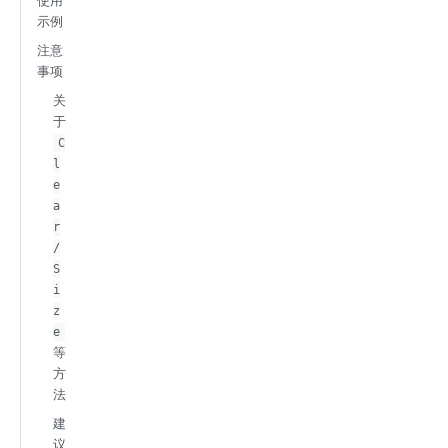
使用
示例
注意
事项
关
于
C
l
e
a
r
/
S
i
z
e
等
方
法
建
议