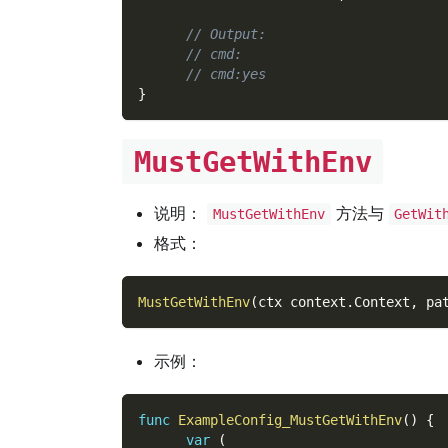
// Output:
// cmd:
// cmd:yes
}
MustGetWithEnv
说明：
方法与
MustGetWithEnv
GetWit
格式：
MustGetWithEnv
(
ctx context
.
Context
,
 pa
示例：
func
ExampleConfig_MustGetWithEnv
(
)
{
var
(