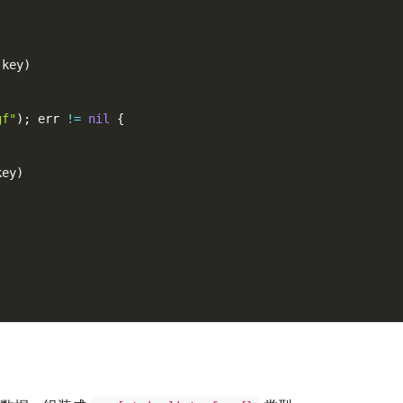
 key
)
gf"
)
;
 err 
!=
nil
{
key
)