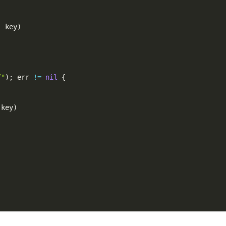
,
 key
)
f"
)
;
 err 
!=
nil
{
 key
)