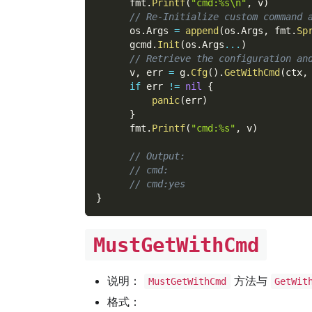
      fmt
.
Printf
(
"cmd:%s\n"
,
 v
)
// Re-Initialize custom command 
      os
.
Args 
=
append
(
os
.
Args
,
 fmt
.
Sp
      gcmd
.
Init
(
os
.
Args
...
)
// Retrieve the configuration an
      v
,
 err 
=
 g
.
Cfg
(
)
.
GetWithCmd
(
ctx
,
if
 err 
!=
nil
{
panic
(
err
)
}
      fmt
.
Printf
(
"cmd:%s"
,
 v
)
// Output:
// cmd:
// cmd:yes
}
MustGetWithCmd
说明：
方法与
MustGetWithCmd
GetWit
格式：