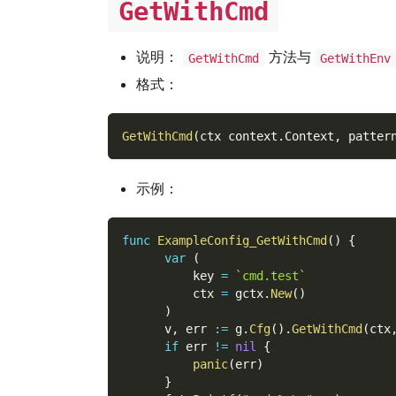
GetWithCmd
说明：
方法与
GetWithCmd
GetWithEnv
格式：
GetWithCmd
(
ctx context
.
Context
,
 patter
示例：
func
ExampleConfig_GetWithCmd
(
)
{
var
(
          key 
=
`cmd.test`
          ctx 
=
 gctx
.
New
(
)
)
      v
,
 err 
:=
 g
.
Cfg
(
)
.
GetWithCmd
(
ctx
if
 err 
!=
nil
{
panic
(
err
)
}