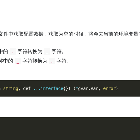
文件中获取配置数据，获取为空的时候，将会去当前的环境变量
中的
字符转换为
字符。
.
_
称中的
字符转换为
字符。
_
.
n 
string
,
 def 
...
interface
{
}
)
(
*
gvar
.
Var
,
error
)