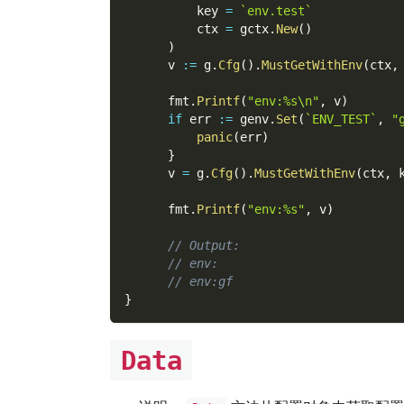
          key 
=
`env.test`
          ctx 
=
 gctx
.
New
(
)
)
      v 
:=
 g
.
Cfg
(
)
.
MustGetWithEnv
(
ctx
,
      fmt
.
Printf
(
"env:%s\n"
,
 v
)
if
 err 
:=
 genv
.
Set
(
`ENV_TEST`
,
"
panic
(
err
)
}
      v 
=
 g
.
Cfg
(
)
.
MustGetWithEnv
(
ctx
,
 
      fmt
.
Printf
(
"env:%s"
,
 v
)
// Output:
// env:
// env:gf
}
Data