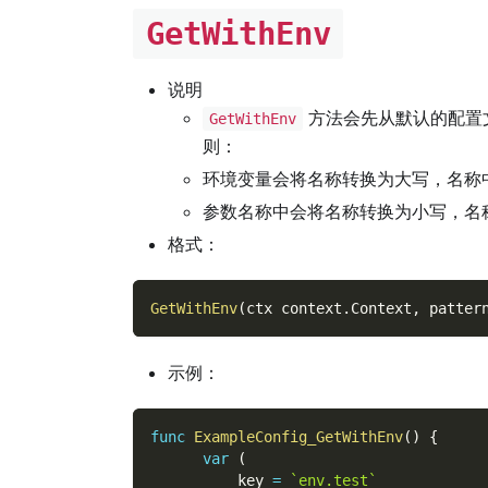
GetWithEnv
说明
方法会先从默认的配置
GetWithEnv
则：
环境变量会将名称转换为大写，名称
参数名称中会将名称转换为小写，名
格式：
GetWithEnv
(
ctx context
.
Context
,
 patter
示例：
func
ExampleConfig_GetWithEnv
(
)
{
var
(
          key 
=
`env.test`