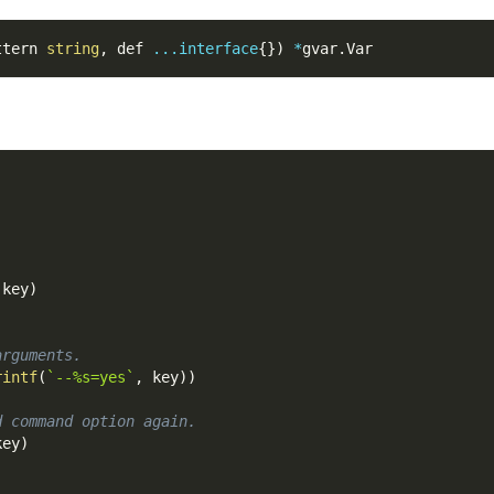
ttern 
string
,
 def 
...
interface
{
}
)
*
gvar
.
Var
 key
)
arguments.
rintf
(
`--%s=yes`
,
 key
)
)
d command option again.
key
)