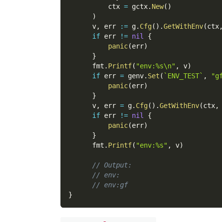
          ctx 
=
 gctx
.
New
(
)
)
      v
,
 err 
:=
 g
.
Cfg
(
)
.
GetWithEnv
(
ctx
if
 err 
!=
nil
{
panic
(
err
)
}
      fmt
.
Printf
(
"env:%s\n"
,
 v
)
if
 err 
=
 genv
.
Set
(
`ENV_TEST`
,
"g
panic
(
err
)
}
      v
,
 err 
=
 g
.
Cfg
(
)
.
GetWithEnv
(
ctx
,
if
 err 
!=
nil
{
panic
(
err
)
}
      fmt
.
Printf
(
"env:%s"
,
 v
)
// Output:
// env:
// env:gf
}