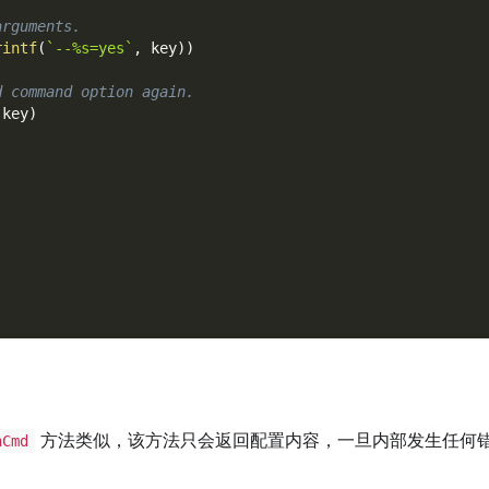
arguments.
rintf
(
`--%s=yes`
,
 key
)
)
d command option again.
 key
)
方法类似，该方法只会返回配置内容，一旦内部发生任何
hCmd