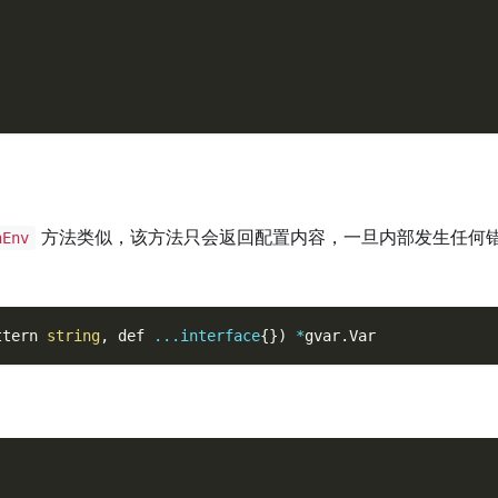
方法类似，该方法只会返回配置内容，一旦内部发生任何
hEnv
ttern 
string
,
 def 
...
interface
{
}
)
*
gvar
.
Var