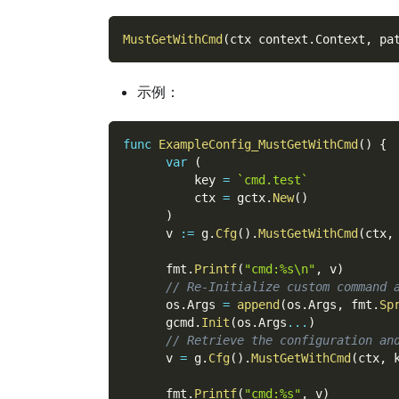
MustGetWithCmd
(
ctx context
.
Context
,
 pa
示例：
func
ExampleConfig_MustGetWithCmd
(
)
{
var
(
          key 
=
`cmd.test`
          ctx 
=
 gctx
.
New
(
)
)
      v 
:=
 g
.
Cfg
(
)
.
MustGetWithCmd
(
ctx
,
      fmt
.
Printf
(
"cmd:%s\n"
,
 v
)
// Re-Initialize custom command 
      os
.
Args 
=
append
(
os
.
Args
,
 fmt
.
Sp
      gcmd
.
Init
(
os
.
Args
...
)
// Retrieve the configuration an
      v 
=
 g
.
Cfg
(
)
.
MustGetWithCmd
(
ctx
,
 
      fmt
.
Printf
(
"cmd:%s"
,
 v
)