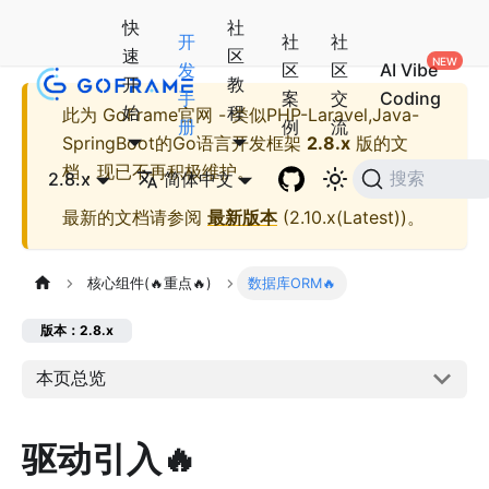
快
社
开
社
社
速
区
发
区
区
AI Vibe
开
教
手
案
交
Coding
始
程
此为
GoFrame官网 - 类似PHP-Laravel,Java-
册
例
流
SpringBoot的Go语言开发框架
2.8.x
版的文
档，现已不再积极维护。
2.8.x
简体中文
搜索
最新的文档请参阅
最新版本
(
2.10.x(Latest)
)。
核心组件(🔥重点🔥)
数据库ORM🔥
版本：2.8.x
本页总览
驱动引入🔥