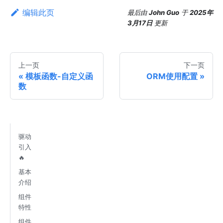
编辑此页
最后
由
John Guo
于
2025年
3月17日
更新
上一页
下一页
模板函数-自定义函
ORM使用配置
数
驱动
引入
🔥
基本
介绍
组件
特性
组件