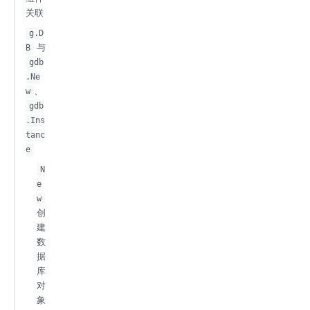
关联
g.D
与
B
gdb
.Ne
、
w
gdb
.Ins
tanc
e
N
e
w
创
建
数
据
库
对
象