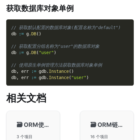
获取数据库对象单例
// 获取默认配置的数据库对象(配置名称为"default")
db 
:=
 g
.
DB
(
)
// 获取配置分组名称为"user"的数据库对象
db 
:=
 g
.
DB
(
"user"
)
// 使用原生单例管理方法获取数据库对象单例
db
,
 err 
:=
 gdb
.
Instance
(
)
db
,
 err 
:=
 gdb
.
Instance
(
"user"
)
相关文档
🗃️
ORM使用配置
🗃️
ORM链式操作(🔥重点🔥)
3 个项目
16 个项目