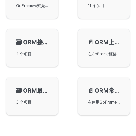
GoFrame框架提供了简单的ORM数据表模型自动生成功能，通过gf gen dao/model命令实现，适用于开发者快速生成数据库模型。具体使用方法可参考相关开发工具章节，优化开发效率。
11 个项目
🗃️
ORM接口开发
📄️
ORM上下文变量
2 个项目
在GoFrame框架中如何通过ORM支持自定义的上下文变量，以实现异步IO控制、链路跟踪、嵌套事务等功能。通过使用Ctx方法，开发者可以轻松传递自定义上下文变量，实现更复杂的请求控制和跟踪。文章提供了请求超时控制和模型上下文操作的具体示例和建议。
🗃️
ORM最佳实践
📄️
ORM常见问题
3 个项目
在使用GoFrame框架进行ORM操作时可能遇到的几种常见问题及其解决方案，包括数据库连接池过期导致的连接错误、update和insert操作不生效、无法找到数据库驱动、查询条件带有WHERE 0=1的问题以及MySQL表情存储乱码问题等。同时给出了一些配置建议以优化使用体验。