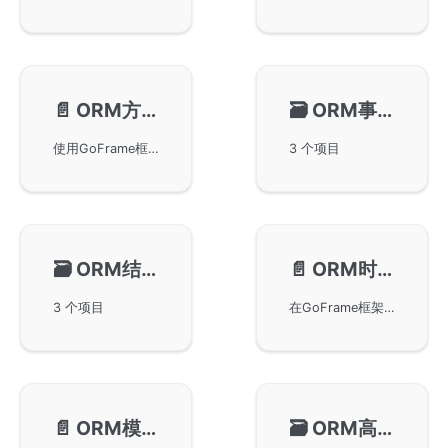
📄️
ORM方法操作(原生)
🗃️
ORM事务处理
使用GoFrame框架进行原生SQL的ORM方法操作。详细讲解了通过方法操作来执行复杂SQL的方法，包括数据库查询、数据插入、更新、删除和批量操作的具体用法，同时提供了具体的代码示例。
3 个项目
🗃️
ORM结果处理
📄️
ORM时区处理
3 个项目
在GoFrame框架中处理ORM操作中的时区问题，特别是使用MySQL数据库时的时区转换。我们讲解了如何通过设置loc参数来控制time.Time对象在提交到数据库时的时区处理，并提供了相关代码示例和配置建议，帮助开发者在处理数据库操作时更好地管理时区。
📄️
ORM模型生成
🗃️
ORM高级特性