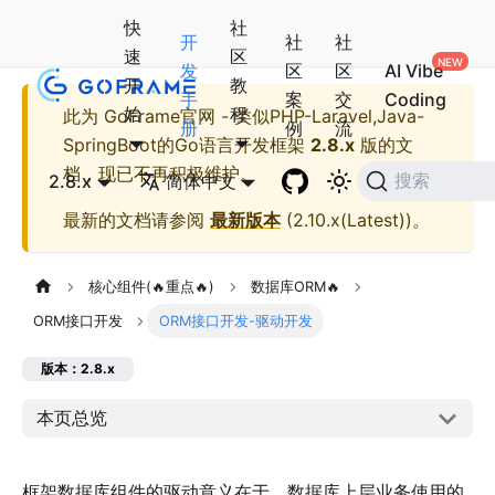
快
社
开
社
社
速
区
发
区
区
AI Vibe
开
教
手
案
交
Coding
始
程
此为
GoFrame官网 - 类似PHP-Laravel,Java-
册
例
流
SpringBoot的Go语言开发框架
2.8.x
版的文
档，现已不再积极维护。
2.8.x
简体中文
搜索
最新的文档请参阅
最新版本
(
2.10.x(Latest)
)。
核心组件(🔥重点🔥)
数据库ORM🔥
ORM接口开发
ORM接口开发-驱动开发
版本：2.8.x
本页总览
框架数据库组件的驱动意义在于，数据库上层业务使用的