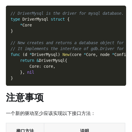
// DriverMysql is the driver for mysql database.
type
 DriverMysql 
struct
{
*
Core
}
// New creates and returns a database object for my
// It implements the interface of gdb.Driver for ex
func
(
d 
*
DriverMysql
)
New
(
core 
*
Core
,
 node 
*
ConfigN
return
&
DriverMysql
{
        Core
:
 core
,
}
,
nil
}
注意事项
一个新的驱动至少应该实现以下接口方法：
接口方法
说明