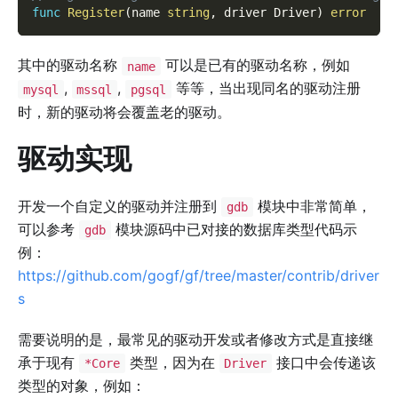
func
Register
(
name 
string
,
 driver Driver
)
error
其中的驱动名称
可以是已有的驱动名称，例如
name
,
,
等等，当出现同名的驱动注册
mysql
mssql
pgsql
时，新的驱动将会覆盖老的驱动。
驱动实现
开发一个自定义的驱动并注册到
模块中非常简单，
gdb
可以参考
模块源码中已对接的数据库类型代码示
gdb
例：
https://github.com/gogf/gf/tree/master/contrib/driver
s
需要说明的是，最常见的驱动开发或者修改方式是直接继
承于现有
类型，因为在
接口中会传递该
*Core
Driver
类型的对象，例如：