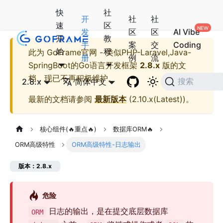
快
社
开
社
社
速
区
发
区
区
AI Vibe
开
教
手
案
交
Coding
始
程
此为
GoFrame官网 - 类似PHP-Laravel,Java-
册
例
流
SpringBoot的Go语言开发框架
2.8.x
版的文
档，现已不再积极维护。
2.8.x
简体中文
搜索
最新的文档请参阅
最新版本
(
2.10.x(Latest)
)。
核心组件(🔥重点🔥)
数据库ORM🔥
ORM高级特性
ORM高级特性-日志输出
版本：2.8.x
危险
日志的输出，是在提交底层数据库
ORM