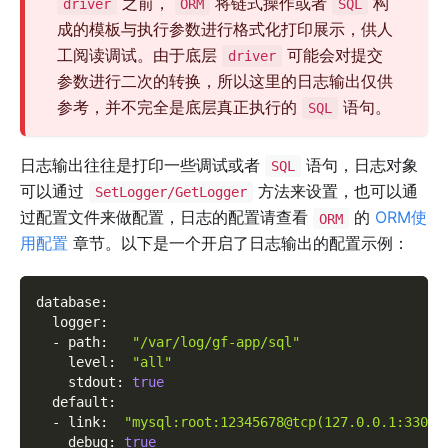
之前，
将链式操作或者
构
driver
ORM
SQL
成的模板与执行参数进行格式化打印展示，供人
工阅读调试。由于底层
可能会对提交
driver
参数进行二次的转换，所以这里的日志输出仅供
参考，并不完全是底层真正执行的
语句。
SQL
日志输出往往是打印一些调试或者
语句，日志对象
SQL
可以通过
方法来设置，也可以通
SetLogger/GetLogger
过配置文件来做配置，日志的配置请查看
的
ORM使
ORM
用配置
章节。以下是一个开启了日志输出的配置示例：
database
:
logger
:
-
path
:
"/var/log/gf-app/sql"
level
:
"all"
stdout
:
true
default
:
-
link
:
"mysql:root:12345678@tcp(127.0.0.1:3306)
debug
:
true