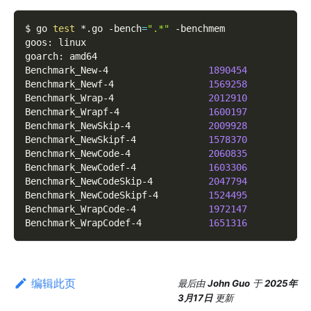
$ go 
test
 *.go 
-bench
=
".*"
-benchmem
goos: linux
goarch: amd64
Benchmark_New-4                  
1890454
Benchmark_Newf-4                 
1569258
Benchmark_Wrap-4                 
2012910
Benchmark_Wrapf-4                
1600197
Benchmark_NewSkip-4              
2009928
Benchmark_NewSkipf-4             
1578370
Benchmark_NewCode-4              
2060835
Benchmark_NewCodef-4             
1603306
Benchmark_NewCodeSkip-4          
2047794
Benchmark_NewCodeSkipf-4         
1524495
Benchmark_WrapCode-4             
1972147
Benchmark_WrapCodef-4            
1651316
编辑此页
最后
由
John Guo
于
2025年
3月17日
更新