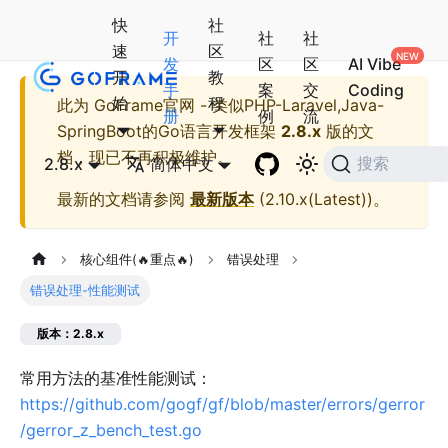
快
社
开
社
社
速
区
发
区
区
AI Vibe
开
教
手
案
交
Coding
始
程
此为
GoFrame官网 - 类似PHP-Laravel,Java-
册
例
流
SpringBoot的Go语言开发框架
2.8.x
版的文
档，现已不再积极维护。
2.8.x
简体中文
搜索
最新的文档请参阅
最新版本
(
2.10.x(Latest)
)。
核心组件(🔥重点🔥)
错误处理
错误处理-性能测试
版本：2.8.x
常用方法的基准性能测试：
https://github.com/gogf/gf/blob/master/errors/gerror
/gerror_z_bench_test.go