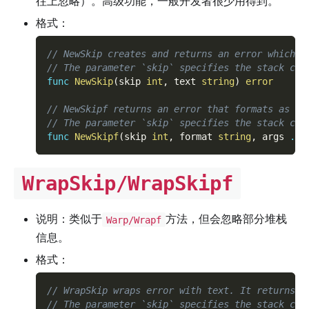
往上忽略）。高级功能，一般开发者很少用得到。
格式：
// NewSkip creates and returns an error which i
// The parameter `skip` specifies the stack cal
func
NewSkip
(
skip 
int
,
 text 
string
)
error
// NewSkipf returns an error that formats as th
// The parameter `skip` specifies the stack cal
func
NewSkipf
(
skip 
int
,
 format 
string
,
 args 
...
WrapSkip/WrapSkipf
说明：类似于
方法，但会忽略部分堆栈
Warp/Wrapf
信息。
格式：
// WrapSkip wraps error with text. It returns n
// The parameter `skip` specifies the stack cal