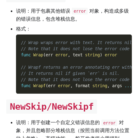
说明：用于包裹其他错误
对象，构造成多级
error
的错误信息，包含堆栈信息。
格式：
// Wrap wraps error with text. It returns nil i
// Note that it does not lose the error code of
func
Wrap
(
err 
error
,
 text 
string
)
error
// Wrapf returns an error annotating err with a
// It returns nil if given `err` is nil.
// Note that it does not lose the error code of
func
Wrapf
(
err 
error
,
 format 
string
,
 args 
...
in
NewSkip/NewSkipf
说明：用于创建一个自定义错误信息的
对
error
象，并且忽略部分堆栈信息（按照当前调用方法位置