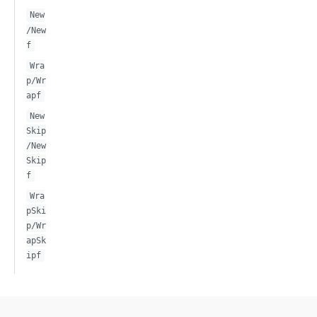
New
/New
f
Wra
p/Wr
apf
New
Skip
/New
Skip
f
Wra
pSki
p/Wr
apSk
ipf