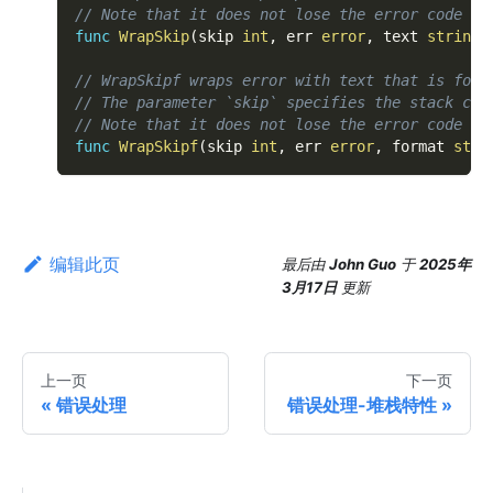
// Note that it does not lose the error code of
func
WrapSkip
(
skip 
int
,
 err 
error
,
 text 
string
)
// WrapSkipf wraps error with text that is form
// The parameter `skip` specifies the stack cal
// Note that it does not lose the error code of
func
WrapSkipf
(
skip 
int
,
 err 
error
,
 format 
stri
编辑此页
最后
由
John Guo
于
2025年
3月17日
更新
上一页
下一页
错误处理
错误处理-堆栈特性