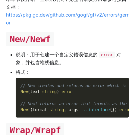
文档：
https://pkg.go.dev/github.com/gogf/gf/v2/errors/gerr
or
New/Newf
说明：用于创建一个自定义错误信息的
对
error
象，并包含堆栈信息。
格式：
// New creates and returns an error which is fo
New
(
text 
string
)
error
// Newf returns an error that formats as the gi
Newf
(
format 
string
,
 args 
...
interface
{
}
)
error
Wrap/Wrapf