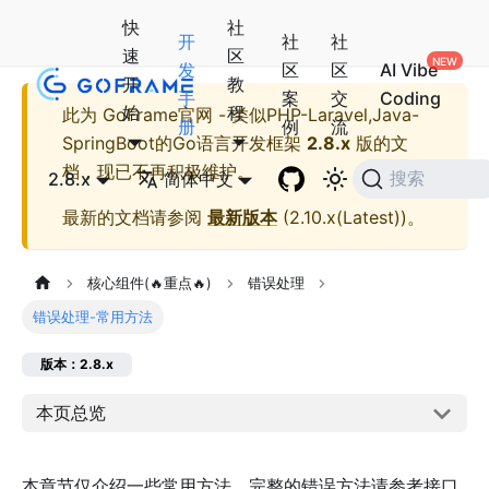
快
社
开
社
社
速
区
发
区
区
AI Vibe
开
教
手
案
交
Coding
始
程
此为
GoFrame官网 - 类似PHP-Laravel,Java-
册
例
流
SpringBoot的Go语言开发框架
2.8.x
版的文
档，现已不再积极维护。
2.8.x
简体中文
搜索
最新的文档请参阅
最新版本
(
2.10.x(Latest)
)。
核心组件(🔥重点🔥)
错误处理
错误处理-常用方法
版本：2.8.x
本页总览
本章节仅介绍一些常用方法，完整的错误方法请参考接口