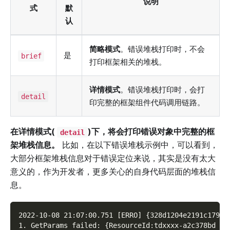
说明
式
默
认
简略模式
。错误堆栈打印时，不会
是
brief
打印框架相关的堆栈。
详情模式
。错误堆栈打印时，会打
detail
印完整的框架组件代码调用链路。
在详情模式(
)下，将会打印错误对象中完整的框
detail
架堆栈信息。
比如，在以下错误堆栈示例中，可以看到，
大部分框架堆栈信息对于错误定位来说，其实是没有太大
意义的，作为开发者，更多关心的自身代码层面的堆栈信
息。
2022-10-08 21:07:00.751 [ERRO] {328d1204e2191c179a0
1. GetParams failed: {ResourceId:tdxxxx-a2c378bd Co