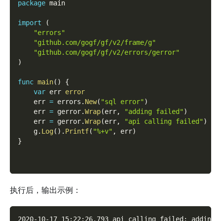
package
 main
import
(
"errors"
"github.com/gogf/gf/v2/frame/g"
"github.com/gogf/gf/v2/errors/gerror"
)
func
main
(
)
{
var
 err 
error
    err 
=
 errors
.
New
(
"sql error"
)
    err 
=
 gerror
.
Wrap
(
err
,
"adding failed"
)
    err 
=
 gerror
.
Wrap
(
err
,
"api calling failed"
)
    g
.
Log
(
)
.
Printf
(
"%+v"
,
 err
)
}
执行后，输出示例：
2020-10-17 15:22:26.793 api calling failed: adding 