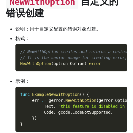
自定义的
NewWithOption
错误创建
说明：用于自定义配置的错误对象创建。
格式：
// NewWithOption creates and returns a custom e
// It is the senior usage for creating error, w
NewWithOption
(
option Option
)
error
示例：
func
ExampleNewWithOption
(
)
{
     err 
:=
 gerror
.
NewWithOption
(
gerror
.
Option
{
          Text
:
"this feature is disabled in th
          Code
:
 gcode
.
CodeNotSupported
,
}
)
}