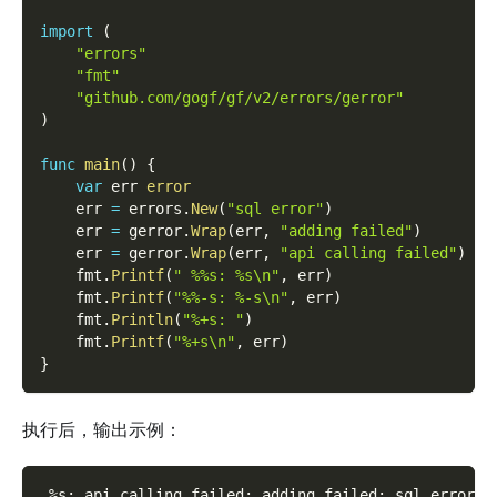
import
(
"errors"
"fmt"
"github.com/gogf/gf/v2/errors/gerror"
)
func
main
(
)
{
var
 err 
error
    err 
=
 errors
.
New
(
"sql error"
)
    err 
=
 gerror
.
Wrap
(
err
,
"adding failed"
)
    err 
=
 gerror
.
Wrap
(
err
,
"api calling failed"
)
    fmt
.
Printf
(
" %%s: %s\n"
,
 err
)
    fmt
.
Printf
(
"%%-s: %-s\n"
,
 err
)
    fmt
.
Println
(
"%+s: "
)
    fmt
.
Printf
(
"%+s\n"
,
 err
)
}
执行后，输出示例：
 %s: api calling failed: adding failed: sql error