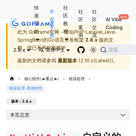
快
社
开
社
社
速
区
发
区
区
AI Vibe
开
教
手
案
交
Coding
始
程
此为
GoFrame官网 - 类似PHP-Laravel,Java-
册
例
流
SpringBoot的Go语言开发框架
2.8.x
版的文
档，现已不再积极维护。
2.8.x
简体中文
搜索
最新的文档请参阅
最新版本
(
2.10.x(Latest)
)。
核心组件(🔥重点🔥)
错误处理
错误处理-其他特性
版本：2.8.x
本页总览