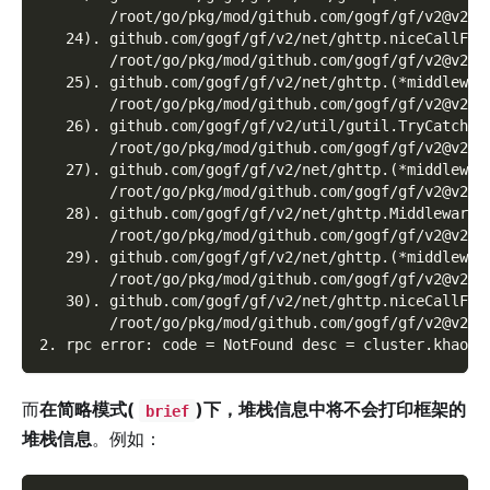
        /root/go/pkg/mod/github.com/gogf/gf/v2@v2.1
   24). github.com/gogf/gf/v2/net/ghttp.niceCallFun
        /root/go/pkg/mod/github.com/gogf/gf/v2@v2.1
   25). github.com/gogf/gf/v2/net/ghttp.(*middlewar
        /root/go/pkg/mod/github.com/gogf/gf/v2@v2.1
   26). github.com/gogf/gf/v2/util/gutil.TryCatch
        /root/go/pkg/mod/github.com/gogf/gf/v2@v2.1
   27). github.com/gogf/gf/v2/net/ghttp.(*middlewar
        /root/go/pkg/mod/github.com/gogf/gf/v2@v2.1
   28). github.com/gogf/gf/v2/net/ghttp.MiddlewareC
        /root/go/pkg/mod/github.com/gogf/gf/v2@v2.1
   29). github.com/gogf/gf/v2/net/ghttp.(*middlewar
        /root/go/pkg/mod/github.com/gogf/gf/v2@v2.1
   30). github.com/gogf/gf/v2/net/ghttp.niceCallFun
        /root/go/pkg/mod/github.com/gogf/gf/v2@v2.1
2. rpc error: code = NotFound desc = cluster.khaos.
而
在简略模式(
)下，堆栈信息中将不会打印框架的
brief
堆栈信息
。例如：