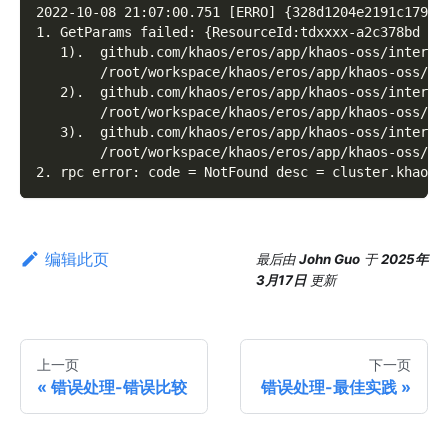
2022-10-08 21:07:00.751 [ERRO] {328d1204e2191c179a0
1. GetParams failed: {ResourceId:tdxxxx-a2c378bd Co
   1).  github.com/khaos/eros/app/khaos-oss/interna
        /root/workspace/khaos/eros/app/khaos-oss/in
   2).  github.com/khaos/eros/app/khaos-oss/interna
        /root/workspace/khaos/eros/app/khaos-oss/in
   3).  github.com/khaos/eros/app/khaos-oss/interna
        /root/workspace/khaos/eros/app/khaos-oss/in
2. rpc error: code = NotFound desc = cluster.khaos.
编辑此页
最后
由
John Guo
于
2025年
3月17日
更新
上一页
下一页
错误处理-错误比较
错误处理-最佳实践