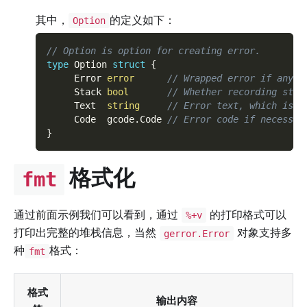
其中，
的定义如下：
Option
// Option is option for creating error.
type
 Option 
struct
{
     Error 
error
// Wrapped error if any.
     Stack 
bool
// Whether recording stac
     Text  
string
// Error text, which is c
     Code  gcode
.
Code 
// Error code if necessar
}
格式化
fmt
通过前面示例我们可以看到，通过
的打印格式可以
%+v
打印出完整的堆栈信息，当然
对象支持多
gerror.Error
种
格式：
fmt
格式
输出内容