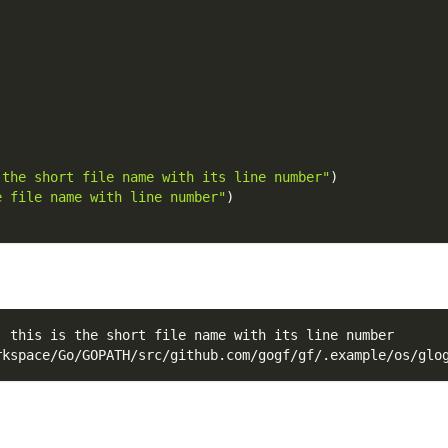
 the short file name with its line number"
)
e file name with line number"
)
: this is the short file name with its line number
rkspace/Go/GOPATH/src/github.com/gogf/gf/.example/os/glo