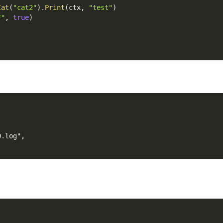
Cat
(
"cat2"
)
.
Print
(
ctx
,
"test"
)
*"
,
true
)
0.log",