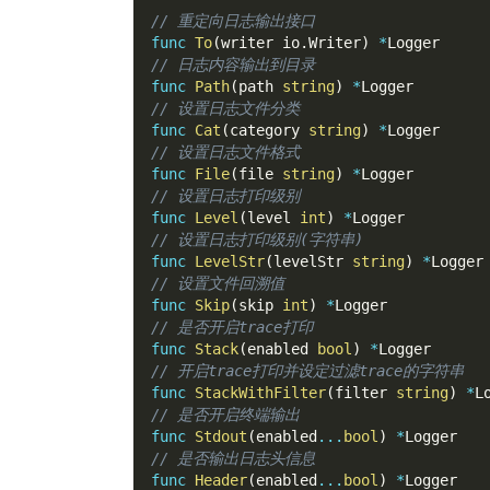
// 重定向日志输出接口
func
To
(
writer io
.
Writer
)
*
Logger
// 日志内容输出到目录
func
Path
(
path 
string
)
*
Logger
// 设置日志文件分类
func
Cat
(
category 
string
)
*
Logger
// 设置日志文件格式
func
File
(
file 
string
)
*
Logger
// 设置日志打印级别
func
Level
(
level 
int
)
*
Logger
// 设置日志打印级别(字符串)
func
LevelStr
(
levelStr 
string
)
*
Logger
// 设置文件回溯值
func
Skip
(
skip 
int
)
*
Logger
// 是否开启trace打印
func
Stack
(
enabled 
bool
)
*
Logger
// 开启trace打印并设定过滤trace的字符串
func
StackWithFilter
(
filter 
string
)
*
L
// 是否开启终端输出
func
Stdout
(
enabled
...
bool
)
*
Logger
// 是否输出日志头信息
func
Header
(
enabled
...
bool
)
*
Logger