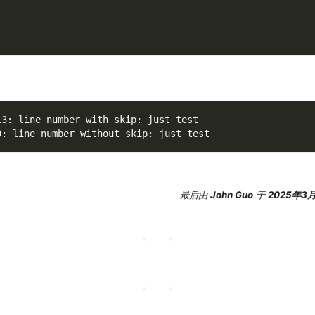
13: line number with skip: just test
9: line number without skip: just test
最后
由
John Guo
于
2025年3