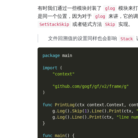
有时我们通过一些模块封装了
模块来打
glog
是同一个位置，因为对于
来讲，它的调
glog
或者链式方法
实现。
SetStackSkip
Skip
文件回溯值的设置同样也会影响
Stack
package
 main
import
(
"context"
"github.com/gogf/gf/v2/frame/g"
)
func
PrintLog
(
ctx context
.
Context
,
 con
    g
.
Log
(
)
.
Skip
(
1
)
.
Line
(
)
.
Print
(
ctx
,
    g
.
Log
(
)
.
Line
(
)
.
Print
(
ctx
,
"line nu
}
func
main
(
)
{