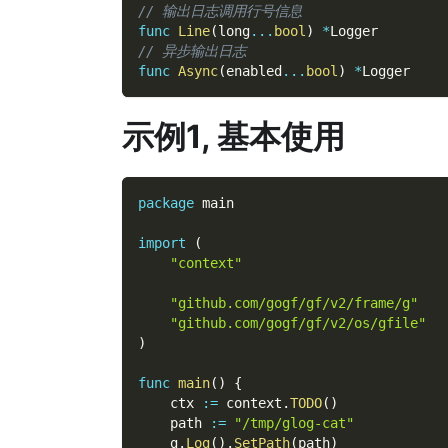
// 输出日志调用行号信息
func
Line
(
long
...
bool
)
*
Logger
// 异步输出日志
func
Async
(
enabled
...
bool
)
*
Logger
示例1, 基本使用
package
 main
import
(
"context"
"github.com/gogf/gf/v2/frame/g"
"github.com/gogf/gf/v2/os/gfile"
)
func
main
(
)
{
    ctx 
:=
 context
.
TODO
(
)
    path 
:=
"/tmp/glog-cat"
    g
.
Log
(
)
.
SetPath
(
path
)