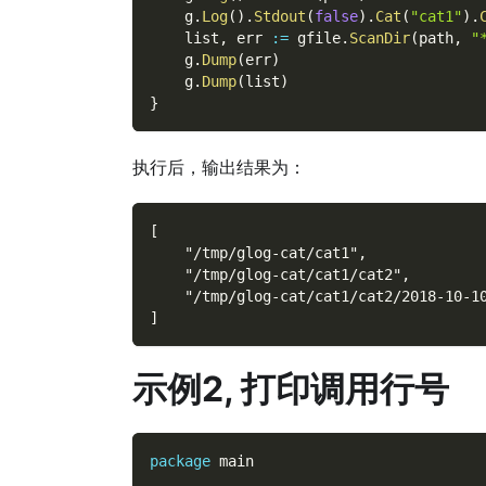
    g
.
Log
(
)
.
Stdout
(
false
)
.
Cat
(
"cat1"
)
.
    list
,
 err 
:=
 gfile
.
ScanDir
(
path
,
"
    g
.
Dump
(
err
)
    g
.
Dump
(
list
)
}
执行后，输出结果为：
[
    "/tmp/glog-cat/cat1",
    "/tmp/glog-cat/cat1/cat2",
    "/tmp/glog-cat/cat1/cat2/2018-10-1
]
示例2, 打印调用行号
package
 main