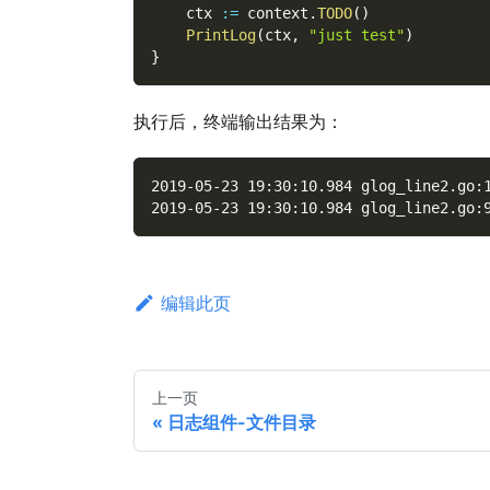
    ctx 
:=
 context
.
TODO
(
)
PrintLog
(
ctx
,
"just test"
)
}
执行后，终端输出结果为：
2019-05-23 19:30:10.984 glog_line2.go:
2019-05-23 19:30:10.984 glog_line2.go:
编辑此页
上一页
日志组件-文件目录