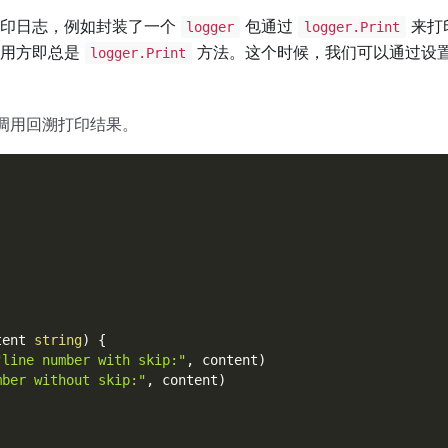
印日志，例如封装了一个
包通过
来打
logger
logger.Print
用方即总是
方法。这个时候，我们可以通过设
logger.Print
调用回溯打印结果。
tent 
string
)
{
"line number with skip:"
,
 content
)
mber without skip:"
,
 content
)