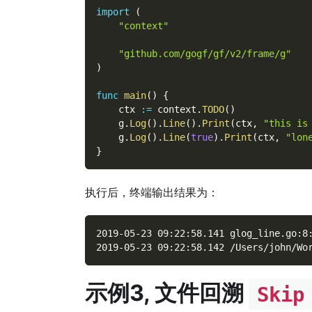
import
(
"context"
"github.com/gogf/gf/v2/frame/g"
)
func
main
(
)
{
    ctx 
:=
 context
.
TODO
(
)
    g
.
Log
(
)
.
Line
(
)
.
Print
(
ctx
,
"this is
    g
.
Log
(
)
.
Line
(
true
)
.
Print
(
ctx
,
"lon
}
执行后，终端输出结果为：
2019-05-23 09:22:58.141 glog_line.go:8
2019-05-23 09:22:58.142 /Users/john/Wo
示例3, 文件回溯
Skip