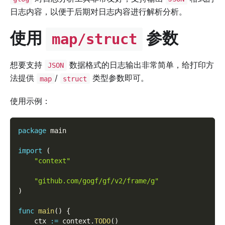
日志内容，以便于后期对日志内容进行解析分析。
使用
参数
map/struct
想要支持
数据格式的日志输出非常简单，给打印方
JSON
法提供
/
类型参数即可。
map
struct
使用示例：
package
 main
import
(
"context"
"github.com/gogf/gf/v2/frame/g"
)
func
main
(
)
{
    ctx 
:=
 context
.
TODO
(
)