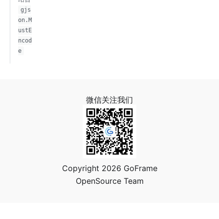
gjs
on.M
ustE
ncod
e
微信关注我们
Copyright 2026 GoFrame
OpenSource Team