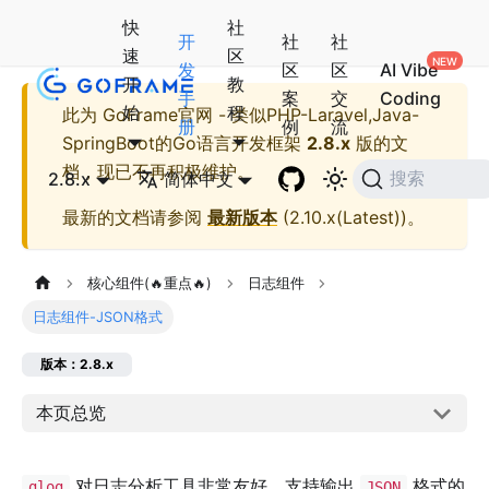
快
社
开
社
社
速
区
发
区
区
AI Vibe
开
教
手
案
交
Coding
始
程
此为
GoFrame官网 - 类似PHP-Laravel,Java-
册
例
流
SpringBoot的Go语言开发框架
2.8.x
版的文
档，现已不再积极维护。
2.8.x
简体中文
搜索
最新的文档请参阅
最新版本
(
2.10.x(Latest)
)。
核心组件(🔥重点🔥)
日志组件
日志组件-JSON格式
版本：2.8.x
本页总览
对日志分析工具非常友好，支持输出
格式的
glog
JSON