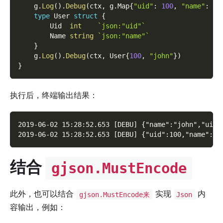
    g
.
Log
(
)
.
Debug
(
ctx
,
 g
.
Map
{
"uid"
:
100
,
"name"
:
"j
type
 User 
struct
{
        Uid  
int
`json:"uid"`
        Name 
string
`json:"name"`
}
    g
.
Log
(
)
.
Debug
(
ctx
,
 User
{
100
,
"john"
}
)
}
执行后，终端输出结果：
2019-06-02 15:28:52.653 [DEBU] {"name":"john","uid"
2019-06-02 15:28:52.653 [DEBU] {"uid":100,"name":"j
结合
gjson.MustEncode
此外，也可以结合
实现
内
gjson.MustEncode来
Json
容输出，例如：