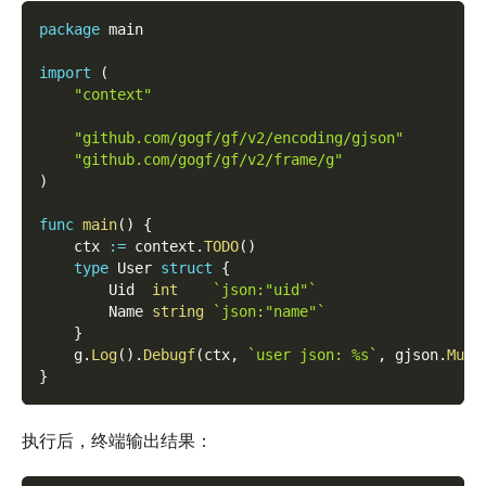
package
 main
import
(
"context"
"github.com/gogf/gf/v2/encoding/gjson"
"github.com/gogf/gf/v2/frame/g"
)
func
main
(
)
{
    ctx 
:=
 context
.
TODO
(
)
type
 User 
struct
{
        Uid  
int
`json:"uid"`
        Name 
string
`json:"name"`
}
    g
.
Log
(
)
.
Debugf
(
ctx
,
`user json: %s`
,
 gjson
.
Must
}
执行后，终端输出结果：