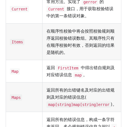
常用方法。实现了
的
gerror
接口，用于获取校验错误
Current
Current
中的第一条错误对象。
在顺序性校验中将会按照校验规则顺
序返回校验错误数组。其顺序性只有
Items
在顺序校验时有效，否则返回的结果
是随机的。
返回
中得出错自规则及
FirstItem
Map
对应错误信息
。
map
返回所有的出错键名及对应的出错规
则及对应的错误信息(
Maps
)。
map[string]map[string]error
返回所有的错误信息，构成一条字符
串返回，多个规则错误信息之间以