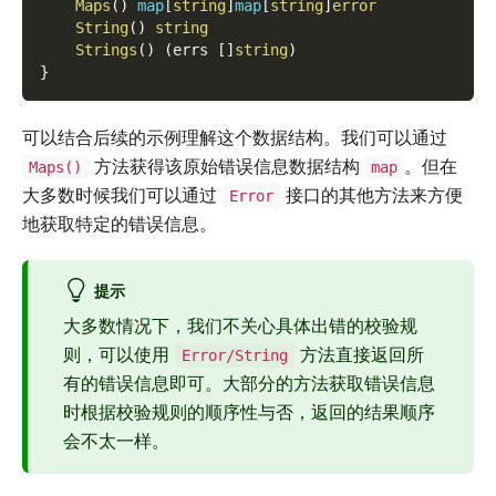
Maps
(
)
map
[
string
]
map
[
string
]
error
String
(
)
string
Strings
(
)
(
errs 
[
]
string
)
}
可以结合后续的示例理解这个数据结构。我们可以通过
方法获得该原始错误信息数据结构
。但在
Maps()
map
大多数时候我们可以通过
接口的其他方法来方便
Error
地获取特定的错误信息。
提示
大多数情况下，我们不关心具体出错的校验规
则，可以使用
方法直接返回所
Error/String
有的错误信息即可。大部分的方法获取错误信息
时根据校验规则的顺序性与否，返回的结果顺序
会不太一样。