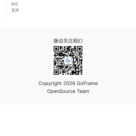
ent
支持
微信关注我们
Copyright 2026 GoFrame
OpenSource Team