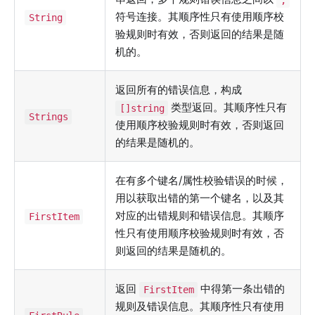
;
符号连接。其顺序性只有使用顺序校
String
验规则时有效，否则返回的结果是随
机的。
返回所有的错误信息，构成
类型返回。其顺序性只有
[]string
Strings
使用顺序校验规则时有效，否则返回
的结果是随机的。
在有多个键名/属性校验错误的时候，
用以获取出错的第一个键名，以及其
对应的出错规则和错误信息。其顺序
FirstItem
性只有使用顺序校验规则时有效，否
则返回的结果是随机的。
返回
中得第一条出错的
FirstItem
规则及错误信息。其顺序性只有使用