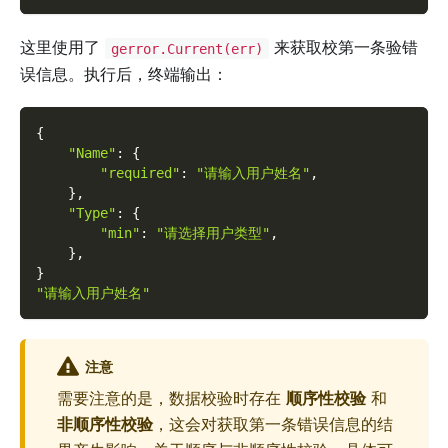
这里使用了
来获取校第一条验错
gerror.Current(err)
误信息。执行后，终端输出：
{
"Name"
:
{
"required"
:
"请输入用户姓名"
,
}
,
"Type"
:
{
"min"
:
"请选择用户类型"
,
}
,
}
"请输入用户姓名"
注意
需要注意的是，数据校验时存在
顺序性校验
和
非顺序性校验
，这会对获取第一条错误信息的结