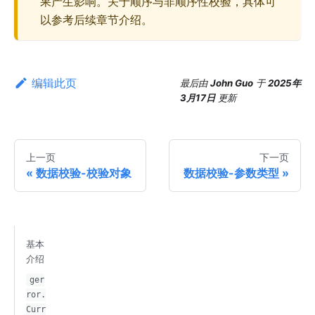
果产生影响。关于顺序与非顺序性校验，具体可
以参考后续章节介绍。
编辑此页
最后
由
John Guo
于
2025年
3月17日
更新
上一页
下一页
数据校验-校验对象
数据校验-参数类型
基本
介绍
ger
ror.
Curr