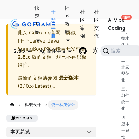
快
社
开
社
社
速
区
发
区
区
AI Vibe
开
教
手
案
交
Coding
始
程
此为
GoFrame官网 - 类似
一、
册
例
流
技术
PHP-Laravel,Java-
体系
SpringBoot的Go语言开发框架
2.8.x
简体中文
搜索
化
2.8.x
版的文档，现已不再积极
二、
维护。
开发
规范
最新的文档请参阅
最新版本
化
(
2.10.x(Latest)
)。
三、
组件
统一
框架设计
统一框架设计
化
四、
版本：2.8.x
版本
一致
本页总览
性