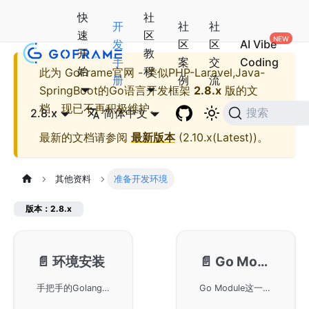
快
社
开
社
社
速
区
发
区
区
AI Vibe
开
教
手
案
交
Coding
始
程
此为
GoFrame官网 - 类似PHP-Laravel,Java-
册
例
流
SpringBoot的Go语言开发框架
2.8.x
版的文
档，现已不再积极维护。
2.8.x
简体中文
搜索
最新的文档请参阅
最新版本
(
2.10.x(Latest)
)。
其他资料
准备开发环境
版本：2.8.x
📄️
环境安装
📄️
Go Module
手把手的Golang开发环境和IDE配置教程，适合Golang初学者。详细介绍了如何下载和安装Go开发包，并推荐使用JetBrains的Goland作为开发IDE，支持GoFrame框架开发。此外，还包括VSCode的安装和使用步骤，帮助用户快速构建第一个Go程序。
Go Module这一包管理工具的使用方法，涵盖了如何通过Goland IDE和命令行进行依赖管理，并提供了设置go.mod文件及使用代理下载GoFrame框架的实用指导。通过开启Go Module特性和选择适当的Proxy地址，能够高效管理项目包依赖，从而提升开发效率。