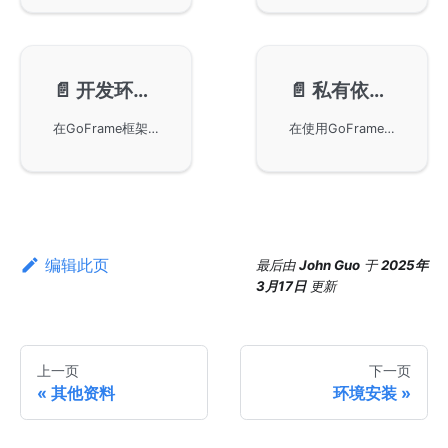
📄️
开发环境配置
📄️
私有依赖管理
在GoFrame框架下开发环境的配置，主要包括Go语言的环境变量设置以及Goland中工具的配置。详细讲解了如何设置GOROOT、GOPATH和PATH等环境变量，并提供了在*nix和Windows系统下的具体配置步骤。同时，还介绍了go fmt、golangci-lint、goimports和golint工具在Goland中的集成和配置方法，帮助开发者提高代码质量和开发效率。
在使用GoFrame框架进行项目开发时管理私有依赖的方法。它解释了如何解决私有库下载困难、版本不一致等常见问题，并提供了通过GOPRIVATE设置私有包有效域名的解决方案。这对于使用Go Modules进行依赖管理的开发者尤其重要。
编辑此页
最后
由
John Guo
于
2025年
3月17日
更新
上一页
下一页
其他资料
环境安装