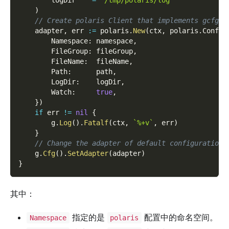
)
// Create polaris Client that implements gcfg.A
    adapter
,
 err 
:=
 polaris
.
New
(
ctx
,
 polaris
.
Config
        Namespace
:
 namespace
,
        FileGroup
:
 fileGroup
,
        FileName
:
  fileName
,
        Path
:
      path
,
        LogDir
:
    logDir
,
        Watch
:
true
,
}
)
if
 err 
!=
nil
{
        g
.
Log
(
)
.
Fatalf
(
ctx
,
`%+v`
,
 err
)
}
// Change the adapter of default configuration 
    g
.
Cfg
(
)
.
SetAdapter
(
adapter
)
}
其中：
指定的是
配置中的命名空间。
Namespace
polaris