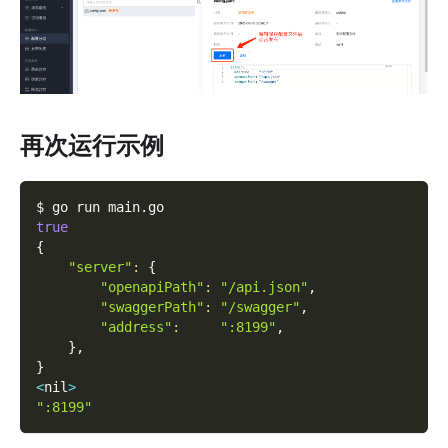
再次运行示例
$ go run main.go
true
{
"server"
:
{
"openapiPath"
:
"/api.json"
,
"swaggerPath"
:
"/swagger"
,
"address"
:
":8199"
,
}
,
}
<
nil
>
":8199"