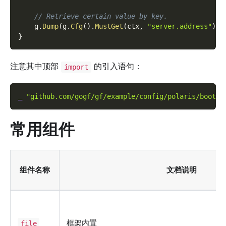
// Retrieve certain value by key.
    g
.
Dump
(
g
.
Cfg
(
)
.
MustGet
(
ctx
,
"server.address"
)
)
}
注意其中顶部
的引入语句：
import
_
"github.com/gogf/gf/example/config/polaris/boot"
常用组件
组件名称
文档说明
框架内置
file