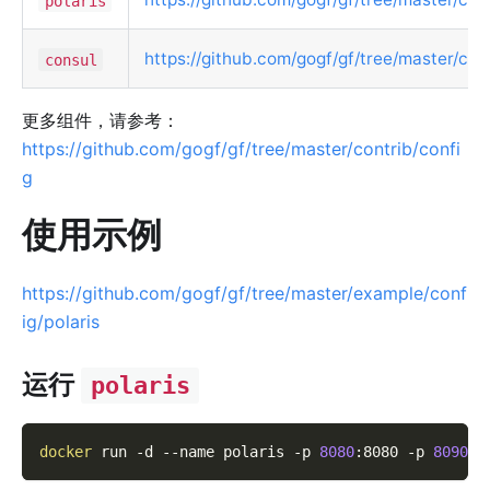
polaris
https://github.com/gogf/gf/tree/master/con
consul
更多组件，请参考：
https://github.com/gogf/gf/tree/master/contrib/confi
g
使用示例
https://github.com/gogf/gf/tree/master/example/conf
ig/polaris
运行
polaris
docker
 run 
-d
--name
 polaris 
-p
8080
:8080 
-p
8090
:8