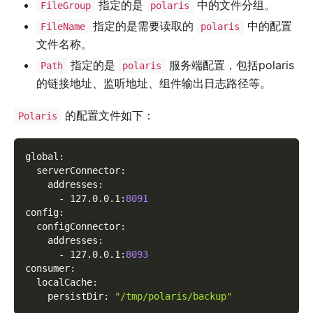
指定的是
中的文件分组。
FileGroup
polaris
指定的是需要读取的
中的配置
FileName
polaris
文件名称。
指定的是
服务端配置，包括polaris
Path
polaris
的链接地址、监听地址、组件输出日志路径等。
的配置文件如下：
Polaris
global
:
serverConnector
:
addresses
:
-
 127.0.0.1
:
8091
config
:
configConnector
:
addresses
:
-
 127.0.0.1
:
8093
consumer
:
localCache
:
persistDir
:
"/tmp/polaris/backup"