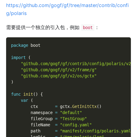
https://github.com/gogf/gf/tree/master/contrib/confi
g/polaris
需要提供一个独立的引入包，例如
：
boot
package
 boot
import
(
"github.com/gogf/gf/contrib/config/polaris/v2"
"github.com/gogf/gf/v2/frame/g"
"github.com/gogf/gf/v2/os/gctx"
)
func
init
(
)
{
var
(
        ctx       
=
 gctx
.
GetInitCtx
(
)
        namespace 
=
"default"
        fileGroup 
=
"TestGroup"
        fileName  
=
"config.yaml"
        path      
=
"manifest/config/polaris.yaml"
        logDir    
=
"/tmp/polaris/log"