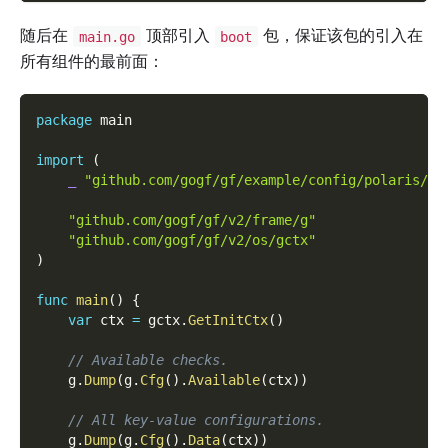
随后在
顶部引入
包，保证该包的引入在
main.go
boot
所有组件的最前面：
package
 main
import
(
_
"github.com/gogf/gf/example/config/polaris/bo
"github.com/gogf/gf/v2/frame/g"
"github.com/gogf/gf/v2/os/gctx"
)
func
main
(
)
{
var
 ctx 
=
 gctx
.
GetInitCtx
(
)
// Available checks.
    g
.
Dump
(
g
.
Cfg
(
)
.
Available
(
ctx
)
)
// All key-value configurations.
    g
.
Dump
(
g
.
Cfg
(
)
.
Data
(
ctx
)
)