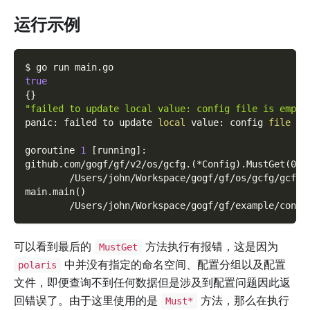
运行示例
$ go run main.go
true
{
}
"failed to update local value: config file is empty
panic: failed to update 
local
 value: config 
file
 is
goroutine 
1
[
running
]
:
github.com/gogf/gf/v2/os/gcfg.
(
*Config
)
.MustGet
(
0x0
        /Users/john/Workspace/gogf/gf/os/gcfg/gcfg.
main.main
(
)
        /Users/john/Workspace/gogf/gf/example/confi
可以看到最后的
方法执行有报错，这是因为
MustGet
中并没有指定的命名空间、配置分组以及配置
polaris
文件，即便查询不到任何数据但是涉及到配置问题因此返
回错误了。由于这里使用的是
方法，那么在执行
Must*