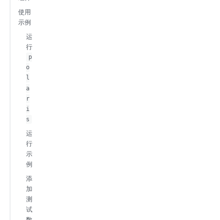
使用
示例
运
行
p
o
l
a
r
i
s
运
行
示
例
添
加
测
试
数