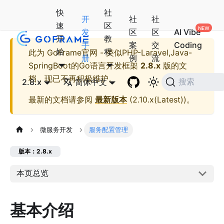
快
社
开
社
社
速
区
发
区
区
AI Vibe
开
教
手
案
交
Coding
始
程
此为
GoFrame官网 - 类似PHP-Laravel,Java-
册
例
流
SpringBoot的Go语言开发框架
2.8.x
版的文
档，现已不再积极维护。
2.8.x
简体中文
搜索
最新的文档请参阅
最新版本
(
2.10.x(Latest)
)。
微服务开发
服务配置管理
版本：2.8.x
本页总览
基本介绍