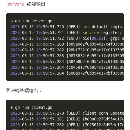
终端输出：
server2
$ go run server.go
2023
-03-15 
19
:50:51.720 
[
DEBU
]
set
 default registry
2023
-03-15 
19
:50:51.721 
[
DEBU
]
service
 register: 
&
{
2023
-03-15 
19
:50:51.722 
[
INFO
]
 pid
[
89351
]
: grpc ser
2023
-03-15 
19
:50:57.280 
{
b89a0d2f6d954c17c4f33505a0
2023
-03-15 
19
:50:57.282 
{
28bf732f6d954c17c6f33505ad
2023
-03-15 
19
:50:57.283 
{
9876832f6d954c17c8f3350580
2023
-03-15 
19
:50:57.284 
{
684e8b2f6d954c17c9f33505d5
2023
-03-15 
19
:50:57.284 
{
c045912f6d954c17caf3350599
2023
-03-15 
19
:50:57.284 
{
500a972f6d954c17cbf3350525
客户端终端输出：
$ go run client.go
2023
-03-15 
19
:50:57.278 
[
DEBU
]
 client conn updated 
2023
-03-15 
19
:50:57.281 
[
DEBU
]
{
b89a0d2f6d954c17c4f
2023
-03-15 
19
:50:57.282 
[
DEBU
]
{
7025612f6d954c17c5f