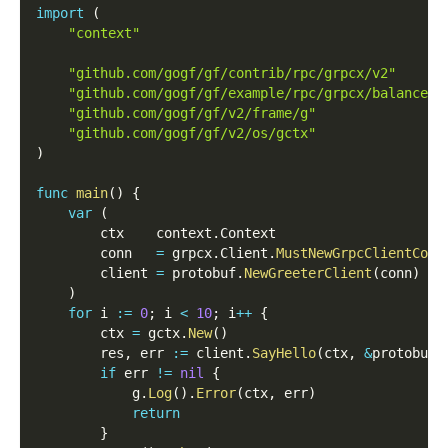
import
(
"context"
"github.com/gogf/gf/contrib/rpc/grpcx/v2"
"github.com/gogf/gf/example/rpc/grpcx/balancer/
"github.com/gogf/gf/v2/frame/g"
"github.com/gogf/gf/v2/os/gctx"
)
func
main
(
)
{
var
(
        ctx    context
.
Context
        conn   
=
 grpcx
.
Client
.
MustNewGrpcClientConn
        client 
=
 protobuf
.
NewGreeterClient
(
conn
)
)
for
 i 
:=
0
;
 i 
<
10
;
 i
++
{
        ctx 
=
 gctx
.
New
(
)
        res
,
 err 
:=
 client
.
SayHello
(
ctx
,
&
protobuf
.
if
 err 
!=
nil
{
            g
.
Log
(
)
.
Error
(
ctx
,
 err
)
return
}