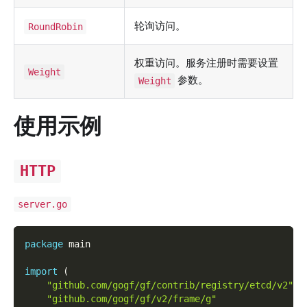
轮询访问。
RoundRobin
权重访问。服务注册时需要设置
Weight
参数。
Weight
使用示例
HTTP
server.go
package
 main
import
(
"github.com/gogf/gf/contrib/registry/etcd/v2"
"github.com/gogf/gf/v2/frame/g"