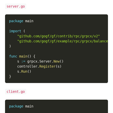
server.go
package
 main
import
(
"github.com/gogf/gf/contrib/rpc/grpcx/v2"
"github.com/gogf/gf/example/rpc/grpcx/balancer/
)
func
main
(
)
{
    s 
:=
 grpcx
.
Server
.
New
(
)
    controller
.
Register
(
s
)
    s
.
Run
(
)
}
client.go
package
 main