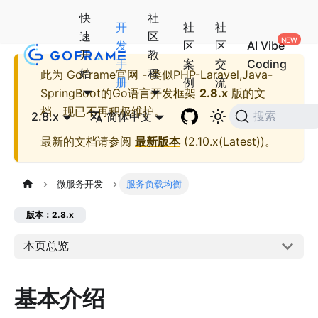
快
社
开
社
社
速
区
发
区
区
AI Vibe
开
教
手
案
交
Coding
始
程
此为
GoFrame官网 - 类似PHP-Laravel,Java-
册
例
流
SpringBoot的Go语言开发框架
2.8.x
版的文
档，现已不再积极维护。
2.8.x
简体中文
搜索
最新的文档请参阅
最新版本
(
2.10.x(Latest)
)。
微服务开发
服务负载均衡
版本：2.8.x
本页总览
基本介绍