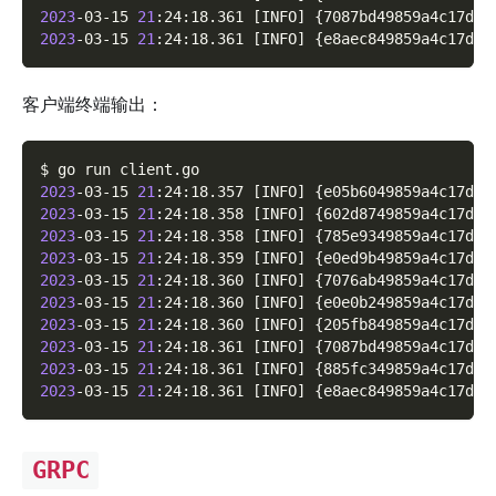
2023
-03-15 
21
:24:18.361 
[
INFO
]
{
7087bd49859a4c17d8d
2023
-03-15 
21
:24:18.361 
[
INFO
]
{
e8aec849859a4c17dad
客户端终端输出：
$ go run client.go
2023
-03-15 
21
:24:18.357 
[
INFO
]
{
e05b6049859a4c17d1d
2023
-03-15 
21
:24:18.358 
[
INFO
]
{
602d8749859a4c17d2d
2023
-03-15 
21
:24:18.358 
[
INFO
]
{
785e9349859a4c17d3d
2023
-03-15 
21
:24:18.359 
[
INFO
]
{
e0ed9b49859a4c17d4d
2023
-03-15 
21
:24:18.360 
[
INFO
]
{
7076ab49859a4c17d5d
2023
-03-15 
21
:24:18.360 
[
INFO
]
{
e0e0b249859a4c17d6d
2023
-03-15 
21
:24:18.360 
[
INFO
]
{
205fb849859a4c17d7d
2023
-03-15 
21
:24:18.361 
[
INFO
]
{
7087bd49859a4c17d8d
2023
-03-15 
21
:24:18.361 
[
INFO
]
{
885fc349859a4c17d9d
2023
-03-15 
21
:24:18.361 
[
INFO
]
{
e8aec849859a4c17dad
GRPC