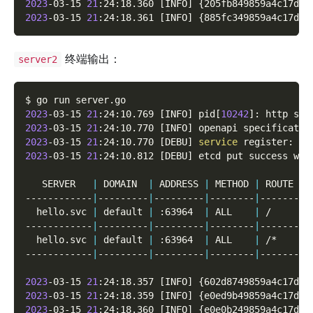
2023
-03-15 
21
:24:18.360 
[
INFO
]
{
205fb849859a4c17d7d
2023
-03-15 
21
:24:18.361 
[
INFO
]
{
885fc349859a4c17d9d
终端输出：
server2
$ go run server.go
2023
-03-15 
21
:24:10.769 
[
INFO
]
 pid
[
10242
]
: http ser
2023
-03-15 
21
:24:10.770 
[
INFO
]
 openapi specificatio
2023
-03-15 
21
:24:10.770 
[
DEBU
]
service
 register: 
&
{
2023
-03-15 
21
:24:10.812 
[
DEBU
]
 etcd put success wit
   SERVER   
|
 DOMAIN  
|
 ADDRESS 
|
 METHOD 
|
 ROUTE 
|
 
------------
|
---------
|
---------
|
--------
|
-------
|
-
  hello.svc 
|
 default 
|
 :63964  
|
 ALL    
|
 /     
|
 
------------
|
---------
|
---------
|
--------
|
-------
|
-
  hello.svc 
|
 default 
|
 :63964  
|
 ALL    
|
 /*    
|
 
------------
|
---------
|
---------
|
--------
|
-------
|
-
2023
-03-15 
21
:24:18.357 
[
INFO
]
{
602d8749859a4c17d2d
2023
-03-15 
21
:24:18.359 
[
INFO
]
{
e0ed9b49859a4c17d4d
2023
-03-15 
21
:24:18.360 
[
INFO
]
{
e0e0b249859a4c17d6d