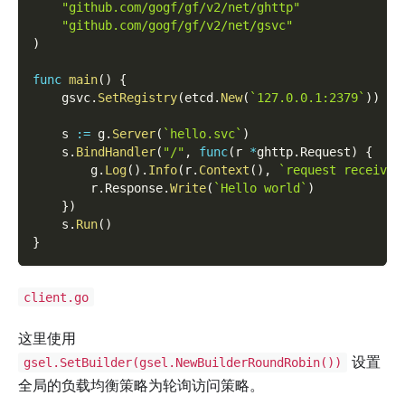
"github.com/gogf/gf/v2/net/ghttp"
"github.com/gogf/gf/v2/net/gsvc"
)
func
main
(
)
{
    gsvc
.
SetRegistry
(
etcd
.
New
(
`127.0.0.1:2379`
)
)
    s 
:=
 g
.
Server
(
`hello.svc`
)
    s
.
BindHandler
(
"/"
,
func
(
r 
*
ghttp
.
Request
)
{
        g
.
Log
(
)
.
Info
(
r
.
Context
(
)
,
`request received
        r
.
Response
.
Write
(
`Hello world`
)
}
)
    s
.
Run
(
)
}
client.go
这里使用
设置
gsel.SetBuilder(gsel.NewBuilderRoundRobin())
全局的负载均衡策略为轮询访问策略。