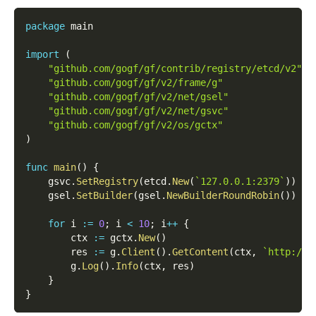
package
 main
import
(
"github.com/gogf/gf/contrib/registry/etcd/v2"
"github.com/gogf/gf/v2/frame/g"
"github.com/gogf/gf/v2/net/gsel"
"github.com/gogf/gf/v2/net/gsvc"
"github.com/gogf/gf/v2/os/gctx"
)
func
main
(
)
{
    gsvc
.
SetRegistry
(
etcd
.
New
(
`127.0.0.1:2379`
)
)
    gsel
.
SetBuilder
(
gsel
.
NewBuilderRoundRobin
(
)
)
for
 i 
:=
0
;
 i 
<
10
;
 i
++
{
        ctx 
:=
 gctx
.
New
(
)
        res 
:=
 g
.
Client
(
)
.
GetContent
(
ctx
,
`http://h
        g
.
Log
(
)
.
Info
(
ctx
,
 res
)
}
}