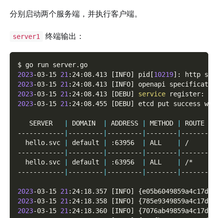
分别启动两个服务端，并执行客户端。
终端输出：
server1
$ go run server.go
2023
-03-15 
21
:24:08.413 
[
INFO
]
 pid
[
10219
]
: http ser
2023
-03-15 
21
:24:08.413 
[
INFO
]
 openapi specificatio
2023
-03-15 
21
:24:08.413 
[
DEBU
]
service
 register: 
&
{
2023
-03-15 
21
:24:08.455 
[
DEBU
]
 etcd put success wit
   SERVER   
|
 DOMAIN  
|
 ADDRESS 
|
 METHOD 
|
 ROUTE 
|
 
------------
|
---------
|
---------
|
--------
|
-------
|
-
  hello.svc 
|
 default 
|
 :63956  
|
 ALL    
|
 /     
|
 
------------
|
---------
|
---------
|
--------
|
-------
|
-
  hello.svc 
|
 default 
|
 :63956  
|
 ALL    
|
 /*    
|
 
------------
|
---------
|
---------
|
--------
|
-------
|
-
2023
-03-15 
21
:24:18.357 
[
INFO
]
{
e05b6049859a4c17d1d
2023
-03-15 
21
:24:18.358 
[
INFO
]
{
785e9349859a4c17d3d
2023
-03-15 
21
:24:18.360 
[
INFO
]
{
7076ab49859a4c17d5d