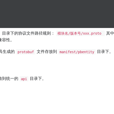
。目录下的协议文件路径规则：
其中
模块名/版本号/xxx.proto
兼容性。
具生成的
文件存放到
目录下。
protobuf
manifest/pbentity
放到统一的
目录下。
api