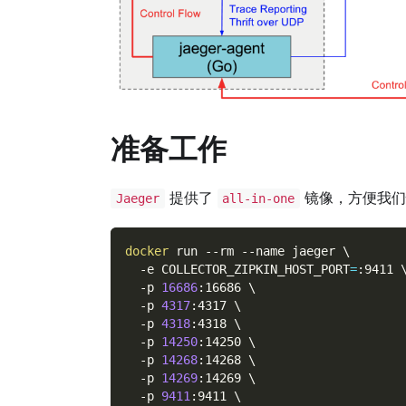
准备工作
提供了
镜像，方便我们
Jaeger
all-in-one
docker
 run 
--rm
--name
 jaeger 
\
-e
COLLECTOR_ZIPKIN_HOST_PORT
=
:9411 
-p
16686
:16686 
\
-p
4317
:4317 
\
-p
4318
:4318 
\
-p
14250
:14250 
\
-p
14268
:14268 
\
-p
14269
:14269 
\
-p
9411
:9411 
\