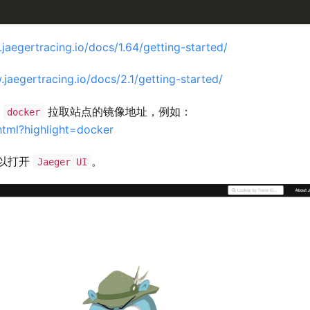
jaegertracing.io/docs/1.64/getting-started/
.jaegertracing.io/docs/2.1/getting-started/
改
拉取站点的镜像地址，例如：
docker
.html?highlight=docker
以打开
。
Jaeger UI