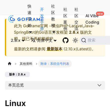
快
社
开
社
社
速
区
发
区
区
AI Vibe
开
教
手
案
交
Coding
始
程
此为
GoFrame官网 - 类似PHP-Laravel,Java-
册
例
流
SpringBoot的Go语言开发框架
2.8.x
版的文
档，现已不再积极维护。
2.8.x
简体中文
搜索
最新的文档请参阅
最新版本
(
2.10.x(Latest)
)。
其他资料
附录：系统信号列表
版本：2.8.x
本页总览
Linux