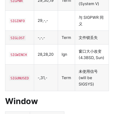
29,30,19
Term
SIGPWR
(System V)
与 SIGPWR 同
29,-,-
SIGINFO
义
-,-,-
Term
文件锁丢失
SIGLOST
窗口大小改变
28,28,20
Ign
SIGWINCH
(4.3BSD, Sun)
未使用信号
-,31,-
Term
(will be
SIGUNUSED
SIGSYS)
Window