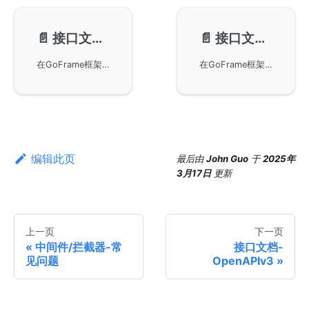
📄️
接口文档-OpenAPIv3
📄️
接口文档-自定义UI
在GoFrame框架中使用OpenAPIv3协议来规范接口文档的生成。通过嵌入g.Meta元数据结构体，可以自动生成包含协议标签的接口信息。此外，文中还展示了如何自定义扩展标签和手动完善接口文档。
在GoFrame框架中使用SwaggerUI自定义接口文档UI，以替代默认的Redoc组件UI。通过示例代码展示如何快速实现接口文档的替换，连接企业内部资源，避免外网依赖。详细演示了接口文档与第三方平台的对接，使用GoFrame Server进行UI模板切换，提升文档展示灵活性及可定制性。
编辑此页
最后
由
John Guo
于
2025年
3月17日
更新
上一页
下一页
中间件/拦截器-常
接口文档-
见问题
OpenAPIv3