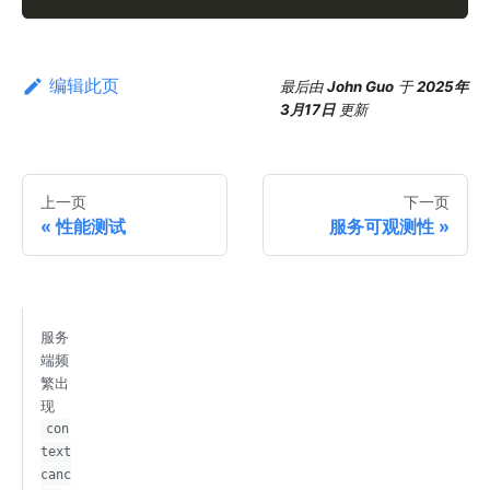
编辑此页
最后
由
John Guo
于
2025年
3月17日
更新
上一页
下一页
性能测试
服务可观测性
服务
端频
繁出
现
con
text
canc