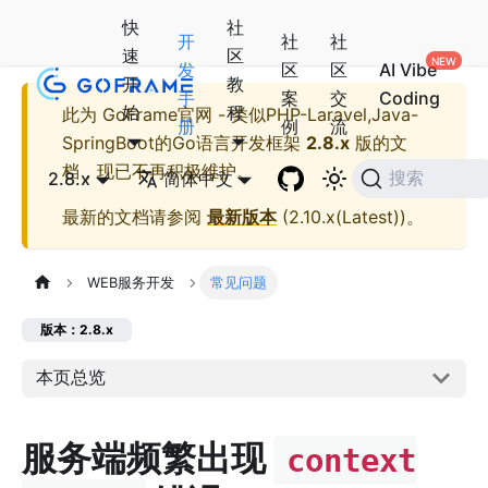
快
社
开
社
社
速
区
发
区
区
AI Vibe
开
教
手
案
交
Coding
始
程
此为
GoFrame官网 - 类似PHP-Laravel,Java-
册
例
流
SpringBoot的Go语言开发框架
2.8.x
版的文
档，现已不再积极维护。
2.8.x
简体中文
搜索
最新的文档请参阅
最新版本
(
2.10.x(Latest)
)。
WEB服务开发
常见问题
版本：2.8.x
本页总览
服务端频繁出现
context