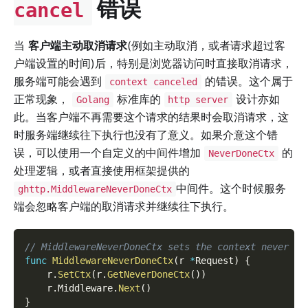
错误
cancel
当
客户端主动取消请求
(例如主动取消，或者请求超过客
户端设置的时间)后，特别是浏览器访问时直接取消请求，
服务端可能会遇到
的错误。这个属于
context canceled
正常现象，
标准库的
设计亦如
Golang
http server
此。当客户端不再需要这个请求的结果时会取消请求，这
时服务端继续往下执行也没有了意义。如果介意这个错
误，可以使用一个自定义的中间件增加
的
NeverDoneCtx
处理逻辑，或者直接使用框架提供的
中间件。这个时候服务
ghttp.MiddlewareNeverDoneCtx
端会忽略客户端的取消请求并继续往下执行。
// MiddlewareNeverDoneCtx sets the context never do
func
MiddlewareNeverDoneCtx
(
r 
*
Request
)
{
    r
.
SetCtx
(
r
.
GetNeverDoneCtx
(
)
)
    r
.
Middleware
.
Next
(
)
}