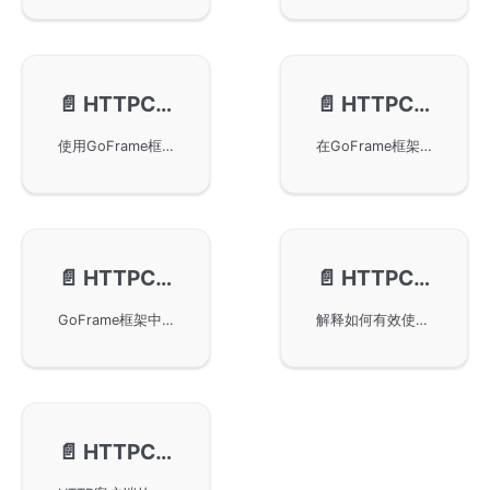
📄️
HTTPClient-请求信息打印
📄️
HTTPClient-代理Proxy设置
使用GoFrame框架中的HTTP客户端功能获取和打印HTTP请求的原始输入和输出信息。主要方法包括Raw、RawDump、RawRequest和RawResponse，适用于调试HTTP请求。示例展示了使用GoFrame框架发送POST请求并打印请求和响应的具体方法。
在GoFrame框架的HTTP客户端中设置代理服务器地址，支持http和socks5两种形式。通过SetProxy和Proxy方法，用户可以轻松配置代理，实现对外网资源的访问，包括普通调用示例和链式调用示例，帮助用户快速掌握代理功能的使用。
📄️
HTTPClient-拦截器/中间件
📄️
HTTPClient-常见问题
GoFrame框架中的HTTPClient拦截器/中间件特性，可用于全局请求拦截和参数校验。通过中间件，开发者可以在请求的前置和后置阶段插入自定义逻辑，修改提交参数或返回参数，实现签名参数注入等功能，确保接口参数的安全性。
解释如何有效使用GoFrame框架中的gclient.Client对象，以提高效率和降低资源使用。包含gclient.Client对象复用的建议以及如何处理非法字符问题，通过示例演示设置正确的ContentType。
📄️
HTTPClient-监控指标