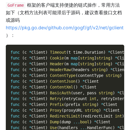
框架的客户端支持便捷的链式操作，常用方法
GoFrame
如下（文档方法列表可能滞后于源码，建议查看接口文档
或源码
https://pkg.go.dev/github.com/gogf/gf/v2/net/gclient
）：
func
(
c 
*
Client
)
Timeout
(
t time
.
Duration
)
*
Client
func
(
c 
*
Client
)
Cookie
(
m 
map
[
string
]
string
)
*
Clien
func
(
c 
*
Client
)
Header
(
m 
map
[
string
]
string
)
*
Clien
func
(
c 
*
Client
)
HeaderRaw
(
headers 
string
)
*
Client
func
(
c 
*
Client
)
ContentType
(
contentType 
string
)
*
C
func
(
c 
*
Client
)
ContentJson
(
)
*
Client
func
(
c 
*
Client
)
ContentXml
(
)
*
Client
func
(
c 
*
Client
)
BasicAuth
(
user
,
 pass 
string
)
*
Clie
func
(
c 
*
Client
)
Retry
(
retryCount 
int
,
 retryInterva
func
(
c 
*
Client
)
Prefix
(
prefix 
string
)
*
Client
func
(
c 
*
Client
)
Proxy
(
proxyURL 
string
)
*
Client
func
(
c 
*
Client
)
RedirectLimit
(
redirectLimit 
int
)
*
func
(
c 
*
Client
)
Dump
(
dump 
...
bool
)
*
Client
func
(
c 
*
Client
)
Use
(
handlers 
...
HandlerFunc
)
*
Clie