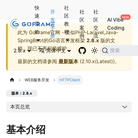
快
社
开
社
社
速
区
发
区
区
AI Vibe
开
教
手
案
交
Coding
始
程
此为
GoFrame官网 - 类似PHP-Laravel,Java-
册
例
流
SpringBoot的Go语言开发框架
2.8.x
版的文
档，现已不再积极维护。
2.8.x
简体中文
搜索
最新的文档请参阅
最新版本
(
2.10.x(Latest)
)。
WEB服务开发
HTTPClient
版本：2.8.x
本页总览
基本介绍