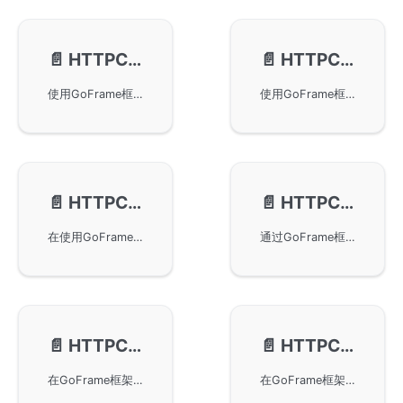
📄️
HTTPClient-基本使用
📄️
HTTPClient-文件上传
使用GoFrame框架通过基本的HTTP客户端操作来发送GET、POST、DELETE请求，并处理返回值。本文还讨论了如何使用POST方法发送JSON数据、使用多参数、map类型参数进行请求。同时，提供了*Bytes、*Content和*Var方法的简要介绍，以帮助开发者更便捷地处理HTTP请求和响应内容。
使用GoFrame框架进行HTTP客户端文件上传，实现了方便的文件上传功能，并提供了三个主要的接口以支持单个和多个文件的上传。详细讲解了服务端及客户端的实现代码，并提供了自定义文件名称和规范路由接收上传文件的方法，适用于需要集成文件上传功能的开发场景。
📄️
HTTPClient-自定义Cookie
📄️
HTTPClient-自定义Header
在使用GoFrame框架的HTTP客户端中自定义发送给服务端的Cookie内容，主要通过SetCookie和SetCookieMap方法实现。通过简单的服务端和客户端示例展示了如何设置与接收自定义的Cookie参数，实现HTTP客户端的个性化请求。
通过GoFrame框架的HTTPClient功能，用户可以自定义HTTP请求的Header信息。本文介绍了如何利用SetHeader、SetHeaderMap和SetHeaderRaw等方法设置和发送Header，从而实现自定义链路跟踪信息，如Span-Id和Trace-Id。通过简单的代码示例，展示了客户端如何与服务端交互并返回结果。
📄️
HTTPClient-自定义ContentType
📄️
HTTPClient-自定义Transport
在GoFrame框架中使用HTTPClient自定义请求的ContentType。通过不同的操作方法如ContentJson和ContentXml，可以设置请求的Content-Type分别为application/json和application/xml。同时也提供了自定义ContentType的方法例子，帮助开发者灵活设置请求参数和编码方式，以满足不同的API请求需求。
在GoFrame框架中，通过自定义Transport实现HTTPClient的高级用法。包括使用Unix Socket进行客户端与服务端通信的方法，以及设置客户端连接池大小参数的具体实现。示例提供了大量真实代码片段，帮助开发者更好地理解并应用这些技术。