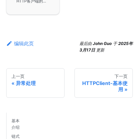
HTTP客户端的监控指标功能，默认情况下是关闭状态，以免影响性能。它提供了多种指标供用户参考，如请求执行的时间开销、连接创建时间以及请求的字节总大小等，只有在metric特性全局开启时才会启用这些指标，帮助用户更好地进行性能分析。
编辑此页
最后
由
John Guo
于
2025年
3月17日
更新
上一页
下一页
异常处理
HTTPClient-基本使
用
基本
介绍
链式