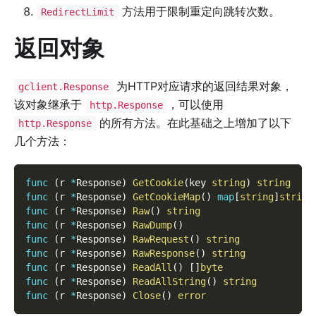
方法用于限制重定向跳转次数。
RedirectLimit
返回对象
为HTTP对应请求的返回结果对象，
gclient.Response
该对象继承于
，可以使用
http.Response
的所有方法。在此基础之上增加了以下
http.Response
几个方法：
func
(
r 
*
Response
)
GetCookie
(
key 
string
)
string
func
(
r 
*
Response
)
GetCookieMap
(
)
map
[
string
]
string
func
(
r 
*
Response
)
Raw
(
)
string
func
(
r 
*
Response
)
RawDump
(
)
func
(
r 
*
Response
)
RawRequest
(
)
string
func
(
r 
*
Response
)
RawResponse
(
)
string
func
(
r 
*
Response
)
ReadAll
(
)
[
]
byte
func
(
r 
*
Response
)
ReadAllString
(
)
string
func
(
r 
*
Response
)
Close
(
)
error