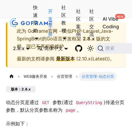
快
社
开
社
社
速
区
发
区
区
AI Vibe
开
教
手
案
交
Coding
始
程
此为
GoFrame官网 - 类似PHP-Laravel,Java-
册
例
流
SpringBoot的Go语言开发框架
2.8.x
版的文
档，现已不再积极维护。
2.8.x
简体中文
搜索
最新的文档请参阅
最新版本
(
2.10.x(Latest)
)。
WEB服务开发
分页管理
分页管理-动态分页
版本：2.8.x
动态分页是通过
参数(通过
)传递分页
GET
QueryString
参数，默认分页参数名称为
。
page
示例如下：