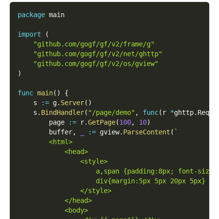
package
 main
import
(
"github.com/gogf/gf/v2/frame/g"
"github.com/gogf/gf/v2/net/ghttp"
"github.com/gogf/gf/v2/os/gview"
)
func
main
(
)
{
    s 
:=
 g
.
Server
(
)
    s
.
BindHandler
(
"/page/demo"
,
func
(
r 
*
ghttp
.
Reque
        page 
:=
 r
.
GetPage
(
100
,
10
)
        buffer
,
_
:=
 gview
.
ParseContent
(
`
        <html>
            <head>
                <style>
                    a,span {padding:8px; font-size:
                    div{margin:5px 5px 20px 5px}
                </style>
            </head>
            <body>