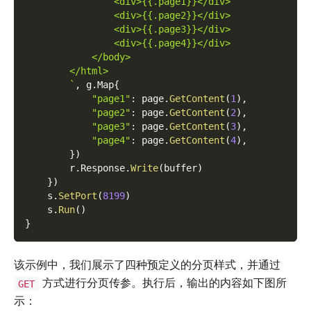
                <div>{{.page1}}</div>
                <div>{{.page2}}</div>
                <div>{{.page3}}</div>
                <div>{{.page4}}</div>
            </body>
        </html>
        `
,
 g
.
Map
{
"page1"
:
 page
.
GetContent
(
1
)
,
"page2"
:
 page
.
GetContent
(
2
)
,
"page3"
:
 page
.
GetContent
(
3
)
,
"page4"
:
 page
.
GetContent
(
4
)
,
}
)
        r
.
Response
.
Write
(
buffer
)
}
)
    s
.
SetPort
(
8199
)
    s
.
Run
(
)
}
该示例中，我们展示了四种预定义的分页样式，并通过
方式进行分页传参。执行后，输出的内容如下图所
GET
示：