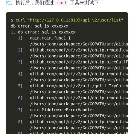
性
。执行后，我们通过
工具来测试下：
curl
$ 
curl
"http://127.0.0.1:8199/api.v2/user/list"
db error: sql is xxxxxxx
1
. db error: sql is xxxxxxx
1
)
.  main.main.func1.1
        /Users/john/Workspace/Go/GOPATH/src/github.
2
)
.  github.com/gogf/gf/v2/net/ghttp.
(
*middlewar
        /Users/john/Workspace/Go/GOPATH/src/github.
3
)
.  github.com/gogf/gf/v2/net/ghttp.niceCallFun
        /Users/john/Workspace/Go/GOPATH/src/github.
4
)
.  github.com/gogf/gf/v2/net/ghttp.
(
*middlewar
        /Users/john/Workspace/Go/GOPATH/src/github.
5
)
.  github.com/gogf/gf/v2/util/gutil.TryCatch
        /Users/john/Workspace/Go/GOPATH/src/github.
6
)
.  github.com/gogf/gf/v2/net/ghttp.
(
*middlewar
        /Users/john/Workspace/Go/GOPATH/src/github.
7
)
.  main.MiddlewareErrorHandler
        /Users/john/Workspace/Go/GOPATH/src/github.
8
)
.  github.com/gogf/gf/v2/net/ghttp.
(
*middlewar
        /Users/john/Workspace/Go/GOPATH/src/github.
9
)
.  github.com/gogf/gf/v2/net/ghttp.niceCallFun