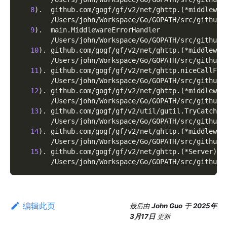
8
)
.  github.com/gogf/gf/v2/net/ghttp.
(
*middlewar
        /Users/john/Workspace/Go/GOPATH/src/github.
9
)
.  main.MiddlewareErrorHandler
        /Users/john/Workspace/Go/GOPATH/src/github.
10
)
. github.com/gogf/gf/v2/net/ghttp.
(
*middlewar
        /Users/john/Workspace/Go/GOPATH/src/github.
11
)
. github.com/gogf/gf/v2/net/ghttp.niceCallFun
        /Users/john/Workspace/Go/GOPATH/src/github.
12
)
. github.com/gogf/gf/v2/net/ghttp.
(
*middlewar
        /Users/john/Workspace/Go/GOPATH/src/github.
13
)
. github.com/gogf/gf/v2/util/gutil.TryCatch
        /Users/john/Workspace/Go/GOPATH/src/github.
14
)
. github.com/gogf/gf/v2/net/ghttp.
(
*middlewar
        /Users/john/Workspace/Go/GOPATH/src/github.
15
)
. github.com/gogf/gf/v2/net/ghttp.
(
*Server
)
.S
        /Users/john/Workspace/Go/GOPATH/src/github.
编辑此页
最后
由
John Guo
于
2025年
3月17日
更新