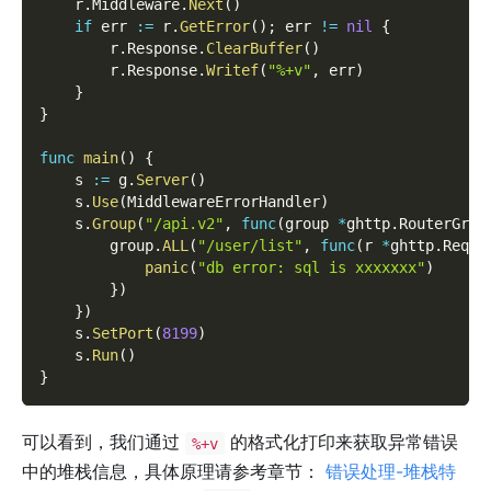
    r
.
Middleware
.
Next
(
)
if
 err 
:=
 r
.
GetError
(
)
;
 err 
!=
nil
{
        r
.
Response
.
ClearBuffer
(
)
        r
.
Response
.
Writef
(
"%+v"
,
 err
)
}
}
func
main
(
)
{
    s 
:=
 g
.
Server
(
)
    s
.
Use
(
MiddlewareErrorHandler
)
    s
.
Group
(
"/api.v2"
,
func
(
group 
*
ghttp
.
RouterGrou
        group
.
ALL
(
"/user/list"
,
func
(
r 
*
ghttp
.
Reque
panic
(
"db error: sql is xxxxxxx"
)
}
)
}
)
    s
.
SetPort
(
8199
)
    s
.
Run
(
)
}
可以看到，我们通过
的格式化打印来获取异常错误
%+v
中的堆栈信息，具体原理请参考章节：
错误处理-堆栈特