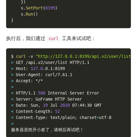
}
)
    s
.
SetPort
(
8199
)
    s
.
Run
(
)
}
执行后，我们通过
工具来试试吧：
curl
$ 
curl
-v
"http://127.0.0.1:8199/api.v2/user/list"
>
 GET /api.v2/user/list HTTP/1.1
>
 Host: 
127.0
.0.1:8199
>
 User-Agent: curl/7.61.1
>
 Accept: */*
>
<
 HTTP/1.1 
500
 Internal Server Error
<
 Server: GoFrame HTTP Server
<
 Date: Sun, 
19
 Jul 
2020
 07:44:30 GMT
<
 Content-Length: 
52
<
 Content-Type: text/plain
;
charset
=
utf-8
<
服务器居然开小差了，请稍后再试吧！