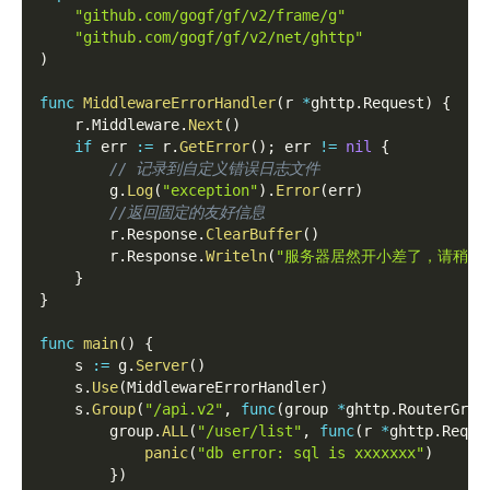
"github.com/gogf/gf/v2/frame/g"
"github.com/gogf/gf/v2/net/ghttp"
)
func
MiddlewareErrorHandler
(
r 
*
ghttp
.
Request
)
{
    r
.
Middleware
.
Next
(
)
if
 err 
:=
 r
.
GetError
(
)
;
 err 
!=
nil
{
// 记录到自定义错误日志文件
        g
.
Log
(
"exception"
)
.
Error
(
err
)
//返回固定的友好信息
        r
.
Response
.
ClearBuffer
(
)
        r
.
Response
.
Writeln
(
"服务器居然开小差了，请稍后
}
}
func
main
(
)
{
    s 
:=
 g
.
Server
(
)
    s
.
Use
(
MiddlewareErrorHandler
)
    s
.
Group
(
"/api.v2"
,
func
(
group 
*
ghttp
.
RouterGrou
        group
.
ALL
(
"/user/list"
,
func
(
r 
*
ghttp
.
Reque
panic
(
"db error: sql is xxxxxxx"
)
}
)