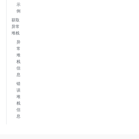
示
例
获取
异常
堆栈
异
常
堆
栈
信
息
错
误
堆
栈
信
息