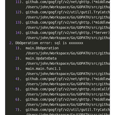
11
)
. github.com/gogf/gf/v2/net/ghttp.
(
*middlewar
        /Users/john/Workspace/Go/GOPATH/src/github.
12
)
. github.com/gogf/gf/v2/util/gutil.TryCatch
        /Users/john/Workspace/Go/GOPATH/src/github.
13
)
. github.com/gogf/gf/v2/net/ghttp.
(
*middlewar
        /Users/john/Workspace/Go/GOPATH/src/github.
14
)
. github.com/gogf/gf/v2/net/ghttp.
(
*Server
)
.S
        /Users/john/Workspace/Go/GOPATH/src/github.
2
. DbOperation error: sql is xxxxxxx
1
)
.  main.DbOperation
        /Users/john/Workspace/Go/GOPATH/src/github.
2
)
.  main.UpdateData
        /Users/john/Workspace/Go/GOPATH/src/github.
3
)
.  main.main.func1.1
        /Users/john/Workspace/Go/GOPATH/src/github.
4
)
.  github.com/gogf/gf/v2/net/ghttp.
(
*middlewar
        /Users/john/Workspace/Go/GOPATH/src/github.
5
)
.  github.com/gogf/gf/v2/net/ghttp.niceCallFun
        /Users/john/Workspace/Go/GOPATH/src/github.
6
)
.  github.com/gogf/gf/v2/net/ghttp.
(
*middlewar
        /Users/john/Workspace/Go/GOPATH/src/github.
7
)
.  github.com/gogf/gf/v2/util/gutil.TryCatch
        /Users/john/Workspace/Go/GOPATH/src/github.