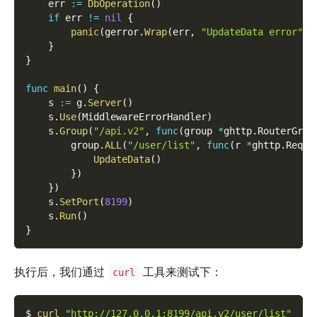
    err 
:=
DbOperation
(
)
if
 err 
!=
nil
{
panic
(
gerror
.
Wrap
(
err
,
"UpdateData error"
)
)
}
}
func
main
(
)
{
    s 
:=
 g
.
Server
(
)
    s
.
Use
(
MiddlewareErrorHandler
)
    s
.
Group
(
"/api.v2"
,
func
(
group 
*
ghttp
.
RouterGrou
        group
.
ALL
(
"/user/list"
,
func
(
r 
*
ghttp
.
Reque
UpdateData
(
)
}
)
}
)
    s
.
SetPort
(
8199
)
    s
.
Run
(
)
}
执行后，我们通过
工具来测试下：
curl
$ 
curl
"http://127.0.0.1:8199/api.v2/user/list"