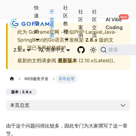
快
社
开
社
社
速
区
发
区
区
AI Vibe
开
教
手
案
交
Coding
始
程
此为
GoFrame官网 - 类似PHP-Laravel,Java-
册
例
流
SpringBoot的Go语言开发框架
2.8.x
版的文
档，现已不再积极维护。
2.8.x
简体中文
搜索
最新的文档请参阅
最新版本
(
2.10.x(Latest)
)。
WEB服务开发
异常处理
版本：2.8.x
本页总览
由于这个问题问得比较多，因此专门为大家撰写了这一章
节。