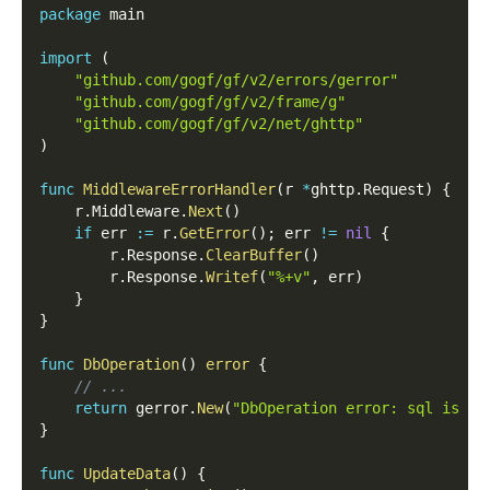
package
 main
import
(
"github.com/gogf/gf/v2/errors/gerror"
"github.com/gogf/gf/v2/frame/g"
"github.com/gogf/gf/v2/net/ghttp"
)
func
MiddlewareErrorHandler
(
r 
*
ghttp
.
Request
)
{
    r
.
Middleware
.
Next
(
)
if
 err 
:=
 r
.
GetError
(
)
;
 err 
!=
nil
{
        r
.
Response
.
ClearBuffer
(
)
        r
.
Response
.
Writef
(
"%+v"
,
 err
)
}
}
func
DbOperation
(
)
error
{
// ...
return
 gerror
.
New
(
"DbOperation error: sql is xx
}
func
UpdateData
(
)
{