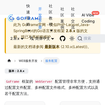
快
社
开
社
社
速
区
发
区
区
AI Vibe
开
教
手
案
交
Coding
始
程
此为
GoFrame官网 - 类似PHP-Laravel,Java-
册
例
流
SpringBoot的Go语言开发框架
2.8.x
版的文
档，现已不再积极维护。
2.8.x
简体中文
搜索
最新的文档请参阅
最新版本
(
2.10.x(Latest)
)。
WEB服务开发
服务配置
版本：2.8.x
框架的
配置管理非常方便，支持通
GoFrame
WebServer
过配置文件配置、多种配置文件格式、多种配置方式以及
若干配置方法。