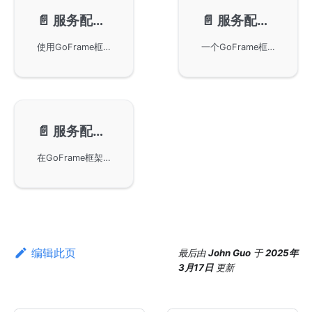
📄️
服务配置-配置文件
📄️
服务配置-配置文件模板
使用GoFrame框架的Server对象进行服务配置，支持通过配置文件进行配置，包括地址、日志设置和上传限制等。详细说明了单例对象的配置获取方式、默认值以及多配置管理方法，帮助用户优化服务配置策略。
一个GoFrame框架服务配置的文件模板，详细介绍了各项配置参数，如地址监听、TLS/HTTPS配置、静态服务、Cookie和Sessions设置、日志记录等，帮助用户更好地使用和配置GoFrame HTTP Server。
📄️
服务配置-配置方法
在GoFrame框架中通过SetConfig和SetConfigWithMap方法对服务器进行配置，包括配置对象ServerConfig的定义及使用Server对象进行特定配置。需要注意的是，配置项在Server执行Start后便不能再修改，以保证并发安全。
编辑此页
最后
由
John Guo
于
2025年
3月17日
更新