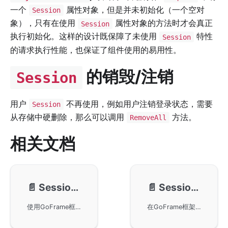
一个
属性对象，但是并未初始化（一个空对
Session
象），只有在使用
属性对象的方法时才会真正
Session
执行初始化。这样的设计既保障了未使用
特性
Session
的请求执行性能，也保证了组件使用的易用性。
的销毁/注销
Session
用户
不再使用，例如用户注销登录状态，需要
Session
从存储中硬删除，那么可以调用
方法。
RemoveAll
相关文档
📄️
Session-File
📄️
Session-Memory
使用GoFrame框架的ghttp.Server实现Session的文件存储。默认情况下，Session存储采用内存和文件结合的方式，通过StorageFile实现持久化管理。得益于gcache模块，Session数据操作高效，特别适合读多写少的场景。同时，演示示例展示了如何在GoFrame项目中设置与获取Session。
在GoFrame框架中使用内存存储实现Session功能。内存存储方式简单高效，但不支持持久化，因此在应用程序重启后Session数据会丢失。通过示例代码，详细说明了如何设置Session的过期时间以及如何存储和获取Session数据。