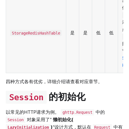
基
储
Ha
远
点
是
是
低
低
StorageRedisHashTable
Se
据
节
Se
Ha
四种方式各有优劣，详细介绍请查看对应章节。
的初始化
Session
以常见的HTTP请求为例。
中的
ghttp.Request
对象采用了"
懒初始化(
Session
)
"设计方式，默认在
中有
LazyInitialization
Request