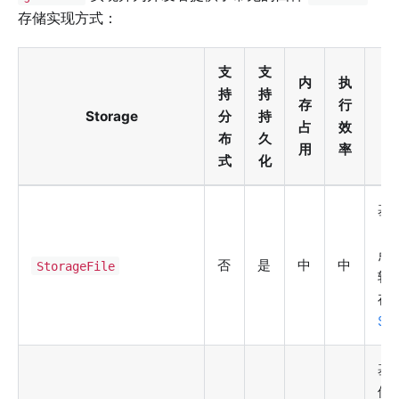
存储实现方式：
支
支
内
执
持
持
存
行
Storage
分
持
占
效
布
久
用
率
式
化
基
（
点
否
是
中
中
StorageFile
较
存
Ses
基
储