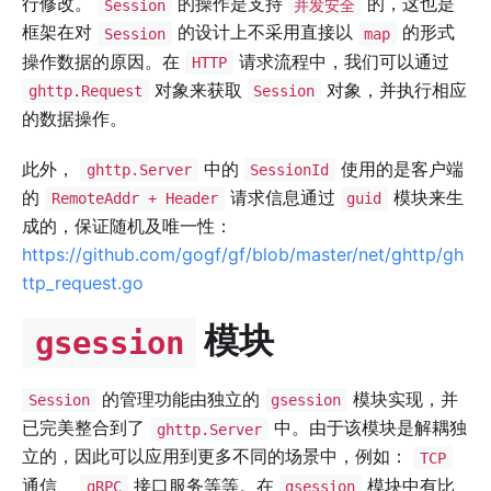
行修改。
的操作是支持
的，这也是
Session
并发安全
框架在对
的设计上不采用直接以
的形式
Session
map
操作数据的原因。在
请求流程中，我们可以通过
HTTP
对象来获取
对象，并执行相应
ghttp.Request
Session
的数据操作。
此外，
中的
使用的是客户端
ghttp.Server
SessionId
的
请求信息通过
模块来生
RemoteAddr + Header
guid
成的，保证随机及唯一性：
https://github.com/gogf/gf/blob/master/net/ghttp/gh
ttp_request.go
模块
gsession
的管理功能由独立的
模块实现，并
Session
gsession
已完美整合到了
中。由于该模块是解耦独
ghttp.Server
立的，因此可以应用到更多不同的场景中，例如：
TCP
通信、
接口服务等等。在
模块中有比
gRPC
gsession