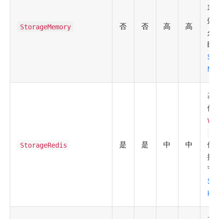
署
效
否
否
高
高
StorageMemory
久
即
Se
Me
基
储
Va
Re
是
是
中
中
储
StorageRedis
据
节
Se
Ke