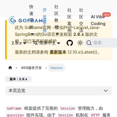
快
社
开
社
社
速
区
发
区
区
AI Vibe
开
教
手
案
交
Coding
始
程
此为
GoFrame官网 - 类似PHP-Laravel,Java-
册
例
流
SpringBoot的Go语言开发框架
2.8.x
版的文
档，现已不再积极维护。
2.8.x
简体中文
搜索
最新的文档请参阅
最新版本
(
2.10.x(Latest)
)。
WEB服务开发
Session
版本：2.8.x
本页总览
框架提供了完善的
管理能力，由
GoFrame
Session
组件实现。由于
机制在
服务
gsession
Session
HTTP