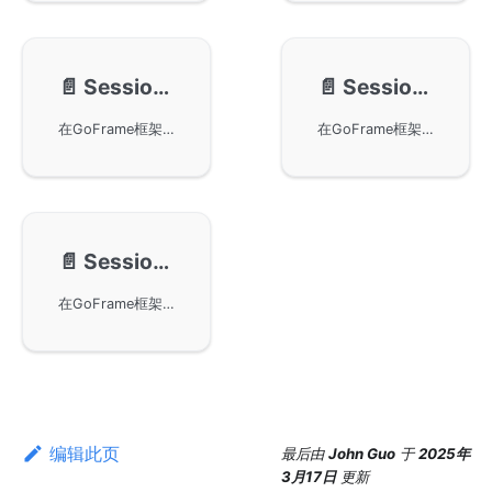
📄️
Session-Redis-KeyValue
📄️
Session-Redis-HashTable
在GoFrame框架中使用Redis进行Session的KeyValue存储，以解决多节点部署下Session共享的问题。通过使用StorageRedis对象实现Redis存储，提高执行效率，适合单个用户Session数据量较小的场景，并提供具体的使用示例和说明。在示例中，Session过期时间设为1分钟，展示了设置、获取、删除Session的方法及Redis中Session数据的恢复功能。
在GoFrame框架中使用RedisHashTableStorage进行Session管理，区别于RedisKeyValueStorage，该方法直接通过Redis服务进行操作，无需全量拉取。通过示例代码，展示了基本的Session设置、获取和删除操作，以及如何在GoFrame中集成这个功能。
📄️
Session-Storage接口开发
在GoFrame框架中使用gsession组件进行Session-Storage接口开发。通过组件内置的Storage实现，可以满足大部分业务场景的需求。开发者还可以根据特定情况，自定义Session存储。文中详细描述了Storage接口的定义及调用时机，为提高Session性能，建议使用gmap容器类型。本指南将帮助开发者更好地实现和优化存储接口。
编辑此页
最后
由
John Guo
于
2025年
3月17日
更新