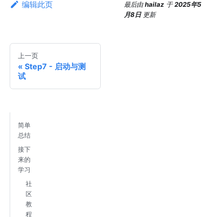
编辑此页
最后
由
hailaz
于
2025年5
月8日
更新
上一页
Step7 - 启动与测
试
简单
总结
接下
来的
学习
社
区
教
程