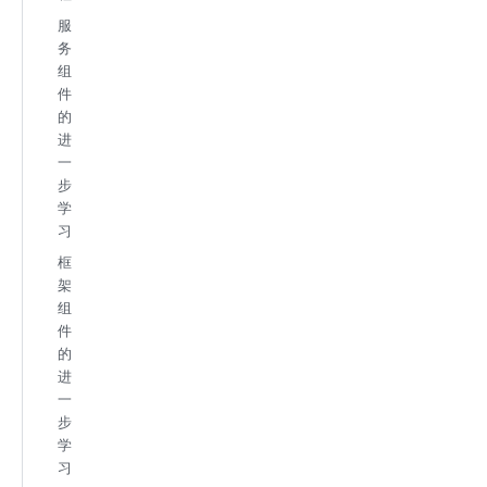
服
务
组
件
的
进
一
步
学
习
框
架
组
件
的
进
一
步
学
习