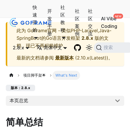
快
社
开
社
社
速
区
发
区
区
AI Vibe
开
教
手
案
交
Coding
始
程
此为
GoFrame官网 - 类似PHP-Laravel,Java-
册
例
流
SpringBoot的Go语言开发框架
2.8.x
版的文
档，现已不再积极维护。
2.8.x
简体中文
搜索
最新的文档请参阅
最新版本
(
2.10.x(Latest)
)。
项目脚手架🌟
What's Next
版本：2.8.x
本页总览
简单总结