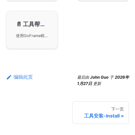
📄️
工具帮助-help
使用GoFrame框架的CLI工具的帮助命令，通过输入gf -h或gf [COMMAND] -h来获取帮助信息。如果您在使用过程中遇到问题，可随时使用help命令查询相关帮助。在这里，您还可以了解到具体的sidebar位置的相关信息。
编辑此页
最后
由
John Guo
于
2026年
1月27日
更新
下一页
工具安装-install