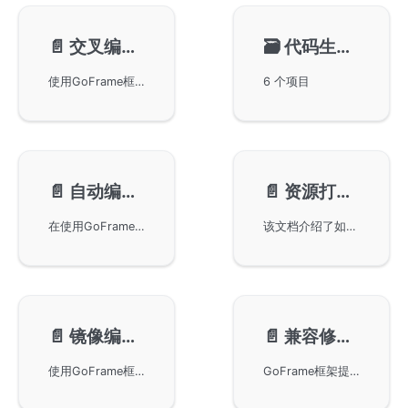
📄️
交叉编译-build
🗃️
代码生成-gen(🔥重点🔥)
使用GoFrame框架进行交叉编译。通过gf build命令，可以快速生成带有当前Go版本、GoFrame版本、Git Commit等信息的可执行文件。支持同时从命令行和配置文件指定参数，满足不同操作系统和平台的编译需求，为开发者提供便捷的构建解决方案。
6 个项目
📄️
自动编译-run
📄️
资源打包-pack
在使用GoFrame框架构建项目时，如何通过gf run命令实现自动编译功能。虽然Go语言本身不支持热编译特性，但gf run命令可实现当项目中的go文件发生变更时，自动编译并运行新版本程序的功能，旨在提高开发效率。
该文档介绍了如何使用GoFrame框架中的gf pack命令将任意文件打包为资源文件或Go代码文件。通过该工具，用户可以实现资源打包和随可执行文件一同发布。此外，gf pack命令还能与build命令结合，实现打包和编译的一步操作。文档中详细列出命令的使用方法和选项说明，帮助用户更好地理解和使用该功能。
📄️
镜像编译-docker
📄️
兼容修复-fix
使用GoFrame框架的gf docker命令编译和生成Docker镜像。在v2.5版本之后，建议通过Makefile脚本组合使用gf build, gf gen enums, gf docker等命令。这种方式更为灵活易于维护，文中提供了详细的使用示例和配置文件管理建议。
GoFrame框架提供的兼容修复命令gf fix，帮助在框架升级过程中解决向下兼容性问题。该命令自v2.3版本起提供，通过自动更新本地代码，处理较小兼容性问题，并可重复执行以确保无副作用。