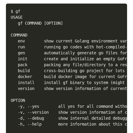
$ gf
USAGE
   gf COMMAND [OPTION]
COMMAND
   env        show current Golang environment varia
   run        running go codes with hot-compiled-li
   gen        automatically generate go files for d
   init       create and initialize an empty GoFram
   pack       packing any file/directory to a resou
   build      cross-building go project for lots of
   docker     build docker image for current GoFram
   install    install gf binary to system (might ne
   version    show version information of current b
OPTION
   -y, --yes        all yes for all command without
   -v, --version    show version information of cur
   -d, --debug      show internal detailed debuggin
   -h, --help       more information about this com