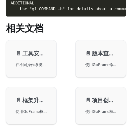
ADDITIONAL
    Use "gf COMMAND -h" for details about a command
相关文档
📄️
工具安装-install
📄️
版本查看-version
在不同操作系统上安装GoFrame工具，包括MacOS和Windows系统的安装方法。提供了预编译二进制文件的下载地址以及通过go install命令进行安装的方法，确保gf工具能够正确安装并在系统环境变量中使用。
使用GoFrame命令行工具查看版本信息，包括gf -v和gf version的使用方式。内容涵盖不同版本的使用示例，展示GoFrame在项目中的具体版本信息，并说明CLI编译细节和注意事项，帮助用户准确理解GoFrame版本与Golang及相关技术的关系。
📄️
框架升级-up
📄️
项目创建-init
使用GoFrame框架的gf up命令进行版本升级。gf up命令可以同时更新主框架和CLI工具版本，并自动修复升级过程中的不兼容代码变更。本文提供详细的使用方式、命令选项及使用示例，帮助用户安全高效地完成升级操作。
使用GoFrame框架提供的gf init命令创建项目。自v2版本起，项目创建更快速，不再依赖远端，模板已内置于二进制文件中。您可以按照需要选择初始化单仓或大仓项目模式，并灵活调整生成的目录结构以适应实际业务需求。