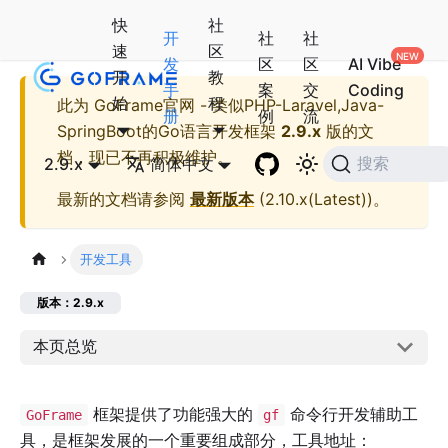
快
社
开
社
社
速
区
发
区
区
AI Vibe
开
教
手
案
交
Coding
始
程
此为
GoFrame官网 - 类似PHP-Laravel,Java-
册
例
流
SpringBoot的Go语言开发框架
2.9.x
版的文
档，现已不再积极维护。
2.9.x
简体中文
搜索
最新的文档请参阅
最新版本
(
2.10.x(Latest)
)。
开发工具
版本：2.9.x
本页总览
框架提供了功能强大的
命令行开发辅助工
GoFrame
gf
具，是框架发展的一个重要组成部分，工具地址：