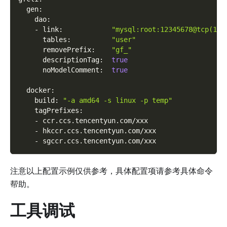
gen
:
dao
:
-
link
:
"mysql:root:12345678@tcp(127
tables
:
"user"
removePrefix
:
"gf_"
descriptionTag
:
true
noModelComment
:
true
docker
:
build
:
"-a amd64 -s linux -p temp"
tagPrefixes
:
-
 ccr.ccs.tencentyun.com/xxx
-
 hkccr.ccs.tencentyun.com/xxx
-
 sgccr.ccs.tencentyun.com/xxx
注意以上配置示例仅供参考，具体配置项请参考具体命令
帮助。
工具调试