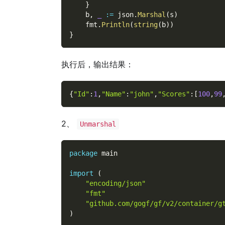
}
    b
,
_
:=
 json
.
Marshal
(
s
)
    fmt
.
Println
(
string
(
b
)
)
}
执行后，输出结果：
{
"Id"
:
1
,
"Name"
:
"john"
,
"Scores"
:
[
100
,
99
2、
Unmarshal
package
 main
import
(
"encoding/json"
"fmt"
"github.com/gogf/gf/v2/container/g
)