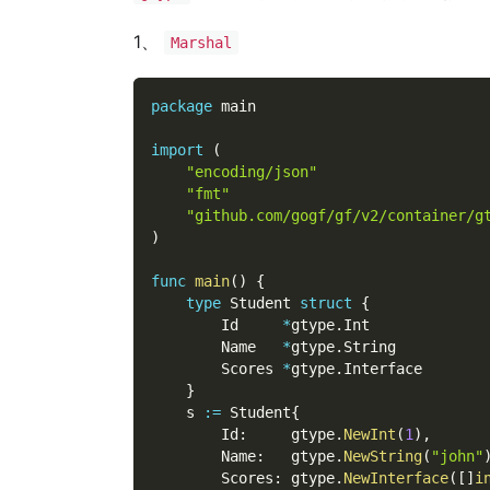
1、
Marshal
package
 main
import
(
"encoding/json"
"fmt"
"github.com/gogf/gf/v2/container/g
)
func
main
(
)
{
type
 Student 
struct
{
        Id     
*
gtype
.
Int
        Name   
*
gtype
.
String
        Scores 
*
gtype
.
Interface
}
    s 
:=
 Student
{
        Id
:
     gtype
.
NewInt
(
1
)
,
        Name
:
   gtype
.
NewString
(
"john"
        Scores
:
 gtype
.
NewInterface
(
[
]
i