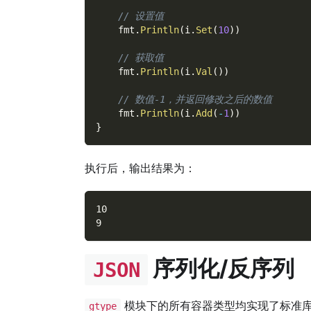
// 设置值
    fmt
.
Println
(
i
.
Set
(
10
)
)
// 获取值
    fmt
.
Println
(
i
.
Val
(
)
)
// 数值-1，并返回修改之后的数值
    fmt
.
Println
(
i
.
Add
(
-
1
)
)
}
执行后，输出结果为：
10
9
序列化/反序列
JSON
模块下的所有容器类型均实现了标准
gtype