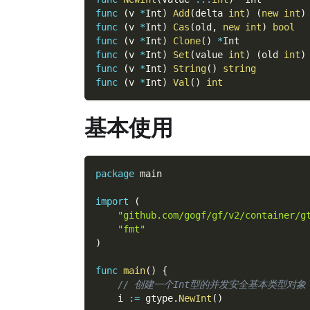
func
(
v 
*
Int
)
Add
(
delta 
int
)
(
new
int
)
func
(
v 
*
Int
)
Cas
(
old
,
new
int
)
bool
func
(
v 
*
Int
)
Clone
(
)
*
Int
func
(
v 
*
Int
)
Set
(
value 
int
)
(
old 
int
)
func
(
v 
*
Int
)
String
(
)
string
func
(
v 
*
Int
)
Val
(
)
int
基本使用
package
 main
import
(
"github.com/gogf/gf/v2/container/g
"fmt"
)
func
main
(
)
{
// 创建一个Int型的并发安全基本类型对象
    i 
:=
 gtype
.
NewInt
(
)