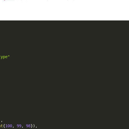
type"
)
,
nt
{
100
,
99
,
98
}
)
,