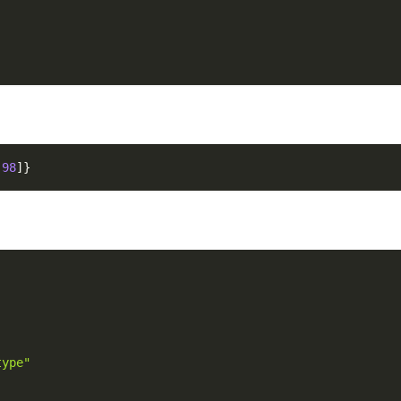
,
98
]
}
type"