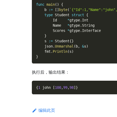
func
main
(
)
{
    b 
:=
[
]
byte
(
`{"Id":1,"Name":"john"
type
 Student 
struct
{
        Id     
*
gtype
.
Int
        Name   
*
gtype
.
String
        Scores 
*
gtype
.
Interface
}
    s 
:=
 Student
{
}
    json
.
Unmarshal
(
b
,
&
s
)
    fmt
.
Println
(
s
)
}
执行后，输出结果：
{
1
 john 
[
100
,
99
,
98
]
}
编辑此页