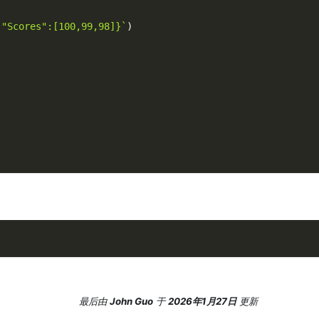
,"Scores":[100,99,98]}`
)
最后
由
John Guo
于
2026年1月27日
更新