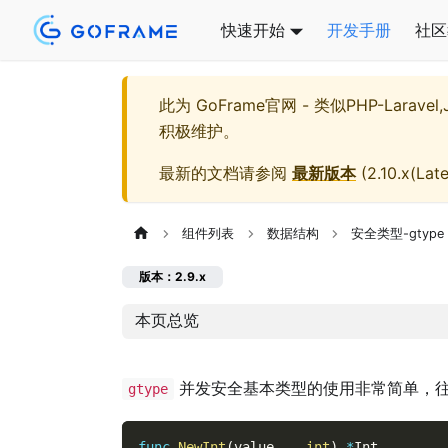
快速开始
开发手册
社区
此为
GoFrame官网 - 类似PHP-Larave
积极维护。
最新的文档请参阅
最新版本
(
2.10.x(Late
组件列表
数据结构
安全类型-gtype
版本：2.9.x
本页总览
并发安全基本类型的使用非常简单，往
gtype
func
NewInt
(
value 
...
int
)
*
Int