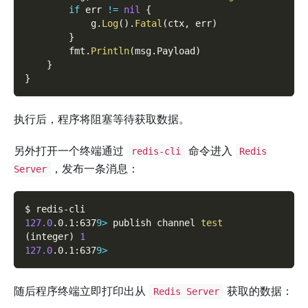
if
 err 
!=
nil
{
            g
.
Log
(
)
.
Fatal
(
ctx
,
 err
)
}
        fmt
.
Println
(
msg
.
Payload
)
}
}
执行后，程序将阻塞等待获取数据。
另外打开一个终端通过
命令进入
redis-cli
Redis
，发布一条消息：
Server
$ redis-cli
127.0
.0.1:637
9
>
 publish channel 
test
(
integer
)
1
127.0
.0.1:637
9
>
随后程序终端立即打印出从
获取的数据：
Redis Server