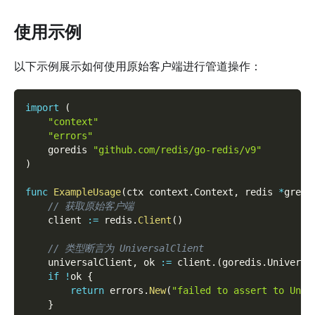
使用示例
以下示例展示如何使用原始客户端进行管道操作：
import
(
"context"
"errors"
    goredis 
"github.com/redis/go-redis/v9"
)
func
ExampleUsage
(
ctx context
.
Context
,
 redis 
*
gredi
// 获取原始客户端
    client 
:=
 redis
.
Client
(
)
// 类型断言为 UniversalClient
    universalClient
,
 ok 
:=
 client
.
(
goredis
.
Universa
if
!
ok 
{
return
 errors
.
New
(
"failed to assert to Univ
}