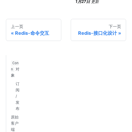
1月27日
更新
上一页
下一页
Redis-命令交互
Redis-接口化设计
Con
对
n
象
订
阅
/
发
布
原始
客户
端