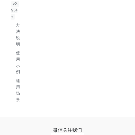
v2.
9.4
+
方
法
说
明
使
用
示
例
适
用
场
景
微信关注我们