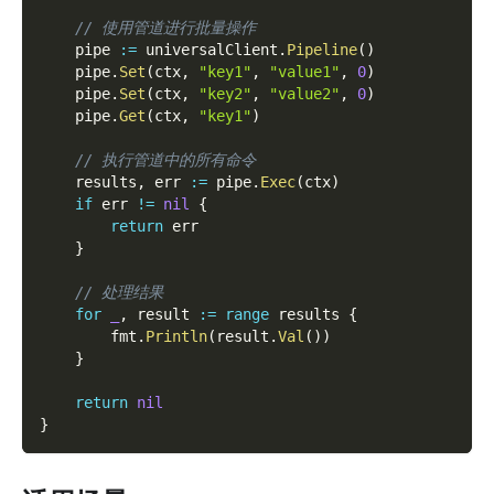
// 使用管道进行批量操作
    pipe 
:=
 universalClient
.
Pipeline
(
)
    pipe
.
Set
(
ctx
,
"key1"
,
"value1"
,
0
)
    pipe
.
Set
(
ctx
,
"key2"
,
"value2"
,
0
)
    pipe
.
Get
(
ctx
,
"key1"
)
// 执行管道中的所有命令
    results
,
 err 
:=
 pipe
.
Exec
(
ctx
)
if
 err 
!=
nil
{
return
 err
}
// 处理结果
for
_
,
 result 
:=
range
 results 
{
        fmt
.
Println
(
result
.
Val
(
)
)
}
return
nil
}