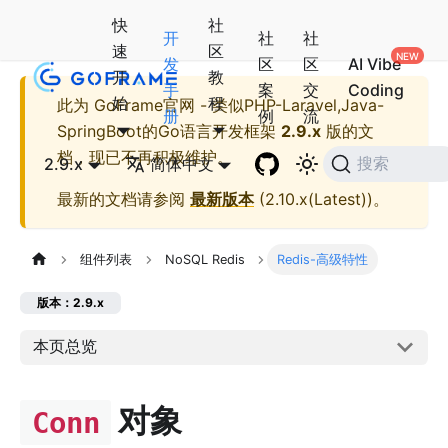
快
社
开
社
社
速
区
发
区
区
AI Vibe
开
教
手
案
交
Coding
始
程
此为
GoFrame官网 - 类似PHP-Laravel,Java-
册
例
流
SpringBoot的Go语言开发框架
2.9.x
版的文
档，现已不再积极维护。
2.9.x
简体中文
搜索
最新的文档请参阅
最新版本
(
2.10.x(Latest)
)。
组件列表
NoSQL Redis
Redis-高级特性
版本：2.9.x
本页总览
对象
Conn