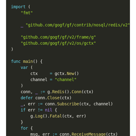
import
(
"fmt"
_
"github.com/gogf/gf/contrib/nosql/redis/v2"
"github.com/gogf/gf/v2/frame/g"
"github.com/gogf/gf/v2/os/gctx"
)
func
main
(
)
{
var
(
        ctx     
=
 gctx
.
New
(
)
        channel 
=
"channel"
)
    conn
,
_
:=
 g
.
Redis
(
)
.
Conn
(
ctx
)
defer
 conn
.
Close
(
ctx
)
_
,
 err 
:=
 conn
.
Subscribe
(
ctx
,
 channel
)
if
 err 
!=
nil
{
        g
.
Log
(
)
.
Fatal
(
ctx
,
 err
)
}
for
{
        msg
,
 err 
:=
 conn
.
ReceiveMessage
(
ctx
)