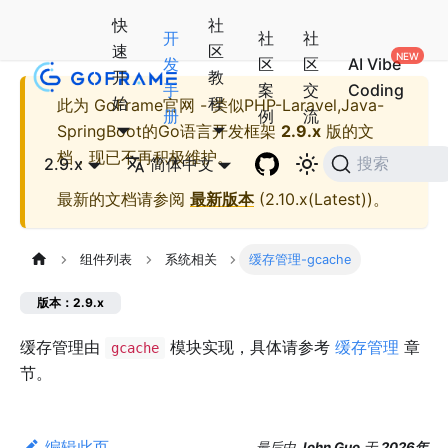
快
社
开
社
社
速
区
发
区
区
AI Vibe
开
教
手
案
交
Coding
始
程
此为
GoFrame官网 - 类似PHP-Laravel,Java-
册
例
流
SpringBoot的Go语言开发框架
2.9.x
版的文
档，现已不再积极维护。
2.9.x
简体中文
搜索
最新的文档请参阅
最新版本
(
2.10.x(Latest)
)。
组件列表
系统相关
缓存管理-gcache
版本：2.9.x
缓存管理由
模块实现，具体请参考
缓存管理
章
gcache
节。
编辑此页
最后
由
John Guo
于
2026年