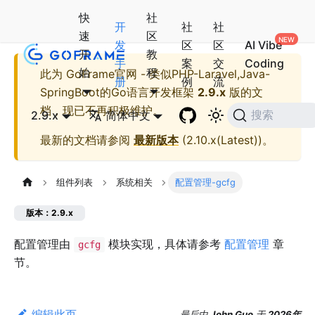
快
社
开
社
社
速
区
发
区
区
AI Vibe
开
教
手
案
交
Coding
始
程
此为
GoFrame官网 - 类似PHP-Laravel,Java-
册
例
流
SpringBoot的Go语言开发框架
2.9.x
版的文
档，现已不再积极维护。
2.9.x
简体中文
搜索
最新的文档请参阅
最新版本
(
2.10.x(Latest)
)。
组件列表
系统相关
配置管理-gcfg
版本：2.9.x
配置管理由
模块实现，具体请参考
配置管理
章
gcfg
节。
编辑此页
最后
由
John Guo
于
2026年