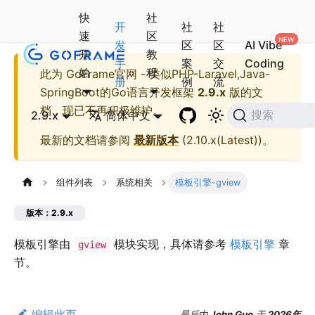
快
社
开
社
社
速
区
发
区
区
AI Vibe
开
教
手
案
交
Coding
始
程
此为
GoFrame官网 - 类似PHP-Laravel,Java-
册
例
流
SpringBoot的Go语言开发框架
2.9.x
版的文
档，现已不再积极维护。
2.9.x
简体中文
搜索
最新的文档请参阅
最新版本
(
2.10.x(Latest)
)。
组件列表
系统相关
模板引擎-gview
版本：2.9.x
模板引擎由
模块实现，具体请参考
模板引擎
章
gview
节。
编辑此页
最后
由
John Guo
于
2026年