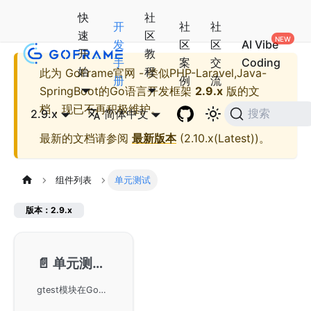
快
社
开
社
社
速
区
发
区
区
AI Vibe
开
教
手
案
交
Coding
始
程
此为
GoFrame官网 - 类似PHP-Laravel,Java-
册
例
流
SpringBoot的Go语言开发框架
2.9.x
版的文
档，现已不再积极维护。
2.9.x
简体中文
搜索
最新的文档请参阅
最新版本
(
2.10.x(Latest)
)。
组件列表
单元测试
版本：2.9.x
📄️
单元测试-gtest
gtest模块在GoFrame框架下的使用，提供简便和轻量级的单元测试方法。gtest基于标准库testing进行功能扩展，增加了多个测试特性，如测试用例隔离和常用断言方法。适用于大部分的单元测试场景，并在需要更复杂测试时，可结合第三方测试框架如testify和goconvey使用。