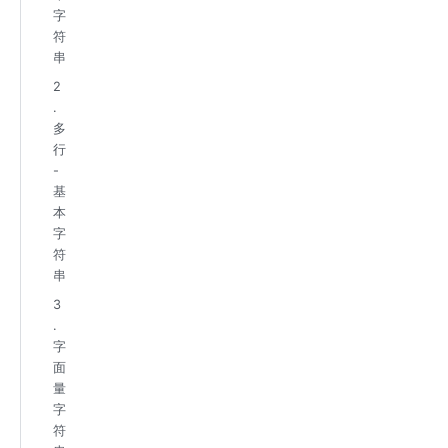
字
符
串
2
.
多
行
-
基
本
字
符
串
3
.
字
面
量
字
符