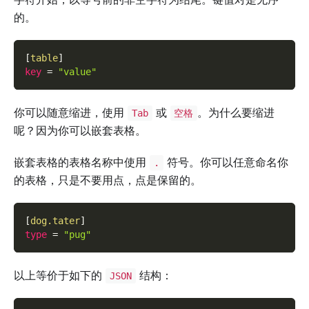
的。
[
table
]
key
=
"value"
你可以随意缩进，使用
或
。为什么要缩进
Tab
空格
呢？因为你可以嵌套表格。
嵌套表格的表格名称中使用
符号。你可以任意命名你
.
的表格，只是不要用点，点是保留的。
[
dog.tater
]
type
=
"pug"
以上等价于如下的
结构：
JSON