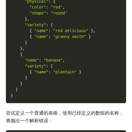
"physical"
:
{
"color"
:
"red"
,
"shape"
:
"round"
}
,
"variety"
:
[
{
"name"
:
"red delicious"
}
,
{
"name"
:
"granny smith"
}
]
}
,
{
"name"
:
"banana"
,
"variety"
:
[
{
"name"
:
"plantain"
}
]
}
]
}
尝试定义一个普通的表格，使用已经定义的数组的名称，
将抛出一个解析错误：