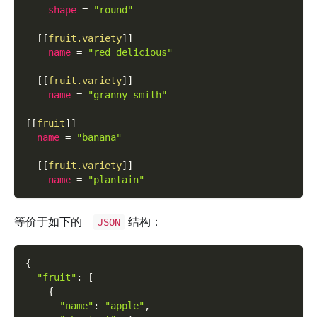
shape
=
"round"
[
[
fruit.variety
]
]
name
=
"red delicious"
[
[
fruit.variety
]
]
name
=
"granny smith"
[
[
fruit
]
]
name
=
"banana"
[
[
fruit.variety
]
]
name
=
"plantain"
等价于如下的
结构：
JSON
{
"fruit"
:
[
{
"name"
:
"apple"
,