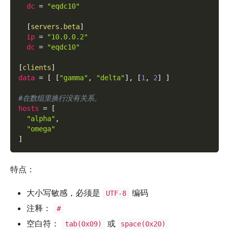
dc
=
"eqdc10"
[
servers.beta
]
ip
=
"10.0.0.2"
dc
=
"eqdc10"
[
clients
]
data
=
[
[
"gamma"
,
"delta"
]
,
[
1
,
2
]
]
#在数组里换行没有关系。
hosts
=
[
"alpha"
,
"omega"
]
特点：
大小写敏感，必须是
编码
UTF-8
注释：
#
空白符：
或
tab(0x09)
space(0x20)