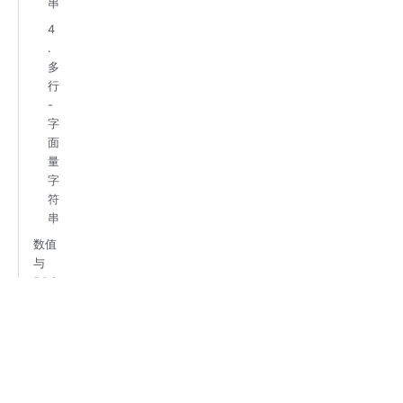
串
4
.
多
行
-
字
面
量
字
符
串
数值
与
BOO
L值
日期
时间
数组
表格