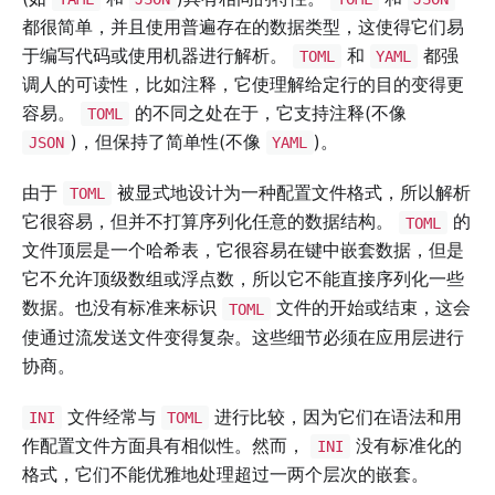
都很简单，并且使用普遍存在的数据类型，这使得它们易
于编写代码或使用机器进行解析。
和
都强
TOML
YAML
调人的可读性，比如注释，它使理解给定行的目的变得更
容易。
的不同之处在于，它支持注释(不像
TOML
)，但保持了简单性(不像
)。
JSON
YAML
由于
被显式地设计为一种配置文件格式，所以解析
TOML
它很容易，但并不打算序列化任意的数据结构。
的
TOML
文件顶层是一个哈希表，它很容易在键中嵌套数据，但是
它不允许顶级数组或浮点数，所以它不能直接序列化一些
数据。也没有标准来标识
文件的开始或结束，这会
TOML
使通过流发送文件变得复杂。这些细节必须在应用层进行
协商。
文件经常与
进行比较，因为它们在语法和用
INI
TOML
作配置文件方面具有相似性。然而，
没有标准化的
INI
格式，它们不能优雅地处理超过一两个层次的嵌套。