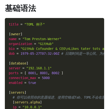
基础语法
title
=
"TOML 例子"
[
owner
]
name
=
"Tom Preston-Werner"
organization
=
"GitHub"
bio
=
"GitHub Cofounder & CEO\nLikes tater tots and
dob
=
1979-05-27T07:32:00Z
# 日期时间是一等公民。为什
[
database
]
server
=
"192.168.1.1"
ports
=
[
8001
,
8001
,
8002
]
connection_max
=
5000
enabled
=
true
[
servers
]
# 你可以依照你的意愿缩进。使用空格或Tab。TOML不会在意。
[
servers.alpha
]
ip
=
"10.0.0.1"