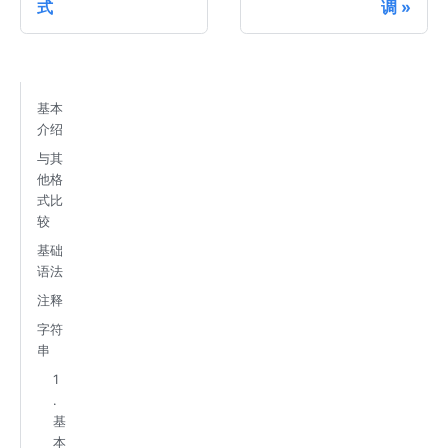
式
调
基本
介绍
与其
他格
式比
较
基础
语法
注释
字符
串
1
.
基
本