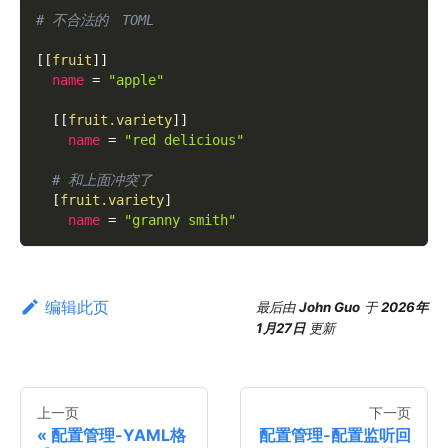
# 不合法的　TOML
[
[
fruit
]
]
name
=
"apple"
[
[
fruit.variety
]
]
name
=
"red delicious"
# 和上面冲突了
[
fruit.variety
]
name
=
"granny smith"
编辑此页
最后
由
John Guo
于
2026年
1月27日
更新
上一页
下一页
配置管理-YAML格
配置管理-配置监听回