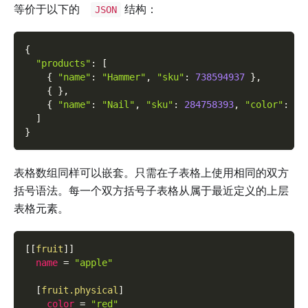
等价于以下的
结构：
JSON
{
"products"
:
[
{
"name"
:
"Hammer"
,
"sku"
:
738594937
}
,
{
}
,
{
"name"
:
"Nail"
,
"sku"
:
284758393
,
"color"
:
"g
]
}
表格数组同样可以嵌套。只需在子表格上使用相同的双方
括号语法。每一个双方括号子表格从属于最近定义的上层
表格元素。
[
[
fruit
]
]
name
=
"apple"
[
fruit.physical
]
color
=
"red"