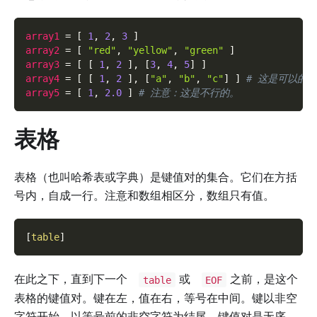
array1
=
[
1
,
2
,
3
]
array2
=
[
"red"
,
"yellow"
,
"green"
]
array3
=
[
[
1
,
2
]
,
[
3
,
4
,
5
]
]
array4
=
[
[
1
,
2
]
,
[
"a"
,
"b"
,
"c"
]
]
# 这是可以的。
array5
=
[
1
,
2.0
]
# 注意：这是不行的。
表格
表格（也叫哈希表或字典）是键值对的集合。它们在方括
号内，自成一行。注意和数组相区分，数组只有值。
[
table
]
在此之下，直到下一个
或
之前，是这个
table
EOF
表格的键值对。键在左，值在右，等号在中间。键以非空
字符开始，以等号前的非空字符为结尾。键值对是无序