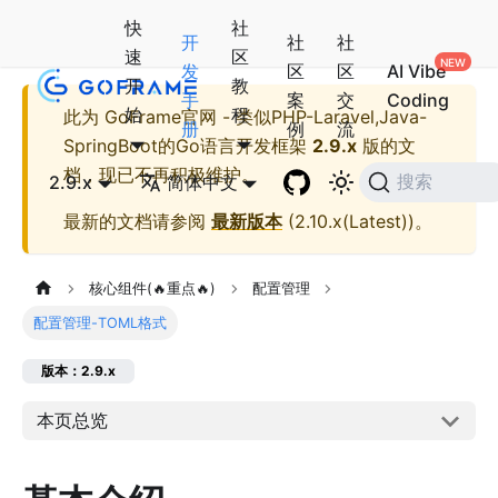
快
社
开
社
社
速
区
发
区
区
AI Vibe
开
教
手
案
交
Coding
始
程
此为
GoFrame官网 - 类似PHP-Laravel,Java-
册
例
流
SpringBoot的Go语言开发框架
2.9.x
版的文
档，现已不再积极维护。
2.9.x
简体中文
搜索
最新的文档请参阅
最新版本
(
2.10.x(Latest)
)。
核心组件(🔥重点🔥)
配置管理
配置管理-TOML格式
版本：2.9.x
本页总览