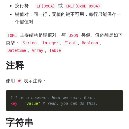
换行符：
或
LF(0x0A)
CRLF(0x0D 0x0A)
键值对：同一行，无值的键不可用，每行只能保存一
个键值对
主要结构是键值对，与
类似。值必须是如下
TOML
JSON
类型：
,
,
,
,
String
Integer
Float
Boolean
,
,
Datetime
Array
Table
注释
使用
表示注释：
#
# I am a comment. Hear me roar. Roar.
key
=
"value"
# Yeah, you can do this.
字符串