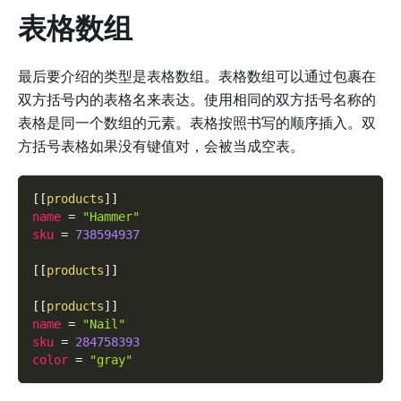
表格数组
最后要介绍的类型是表格数组。表格数组可以通过包裹在
双方括号内的表格名来表达。使用相同的双方括号名称的
表格是同一个数组的元素。表格按照书写的顺序插入。双
方括号表格如果没有键值对，会被当成空表。
[
[
products
]
]
name
=
"Hammer"
sku
=
738594937
[
[
products
]
]
[
[
products
]
]
name
=
"Nail"
sku
=
284758393
color
=
"gray"