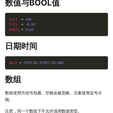
数值与BOOL值
int1
=
+99
flt3
=
-0.01
bool1
=
true
日期时间
date
=
1979-05-27T07:32:00Z
数组
数组使用方括号包裹。空格会被忽略。元素使用逗号分
隔。
注意，同一个数组下不允许混用数据类型。