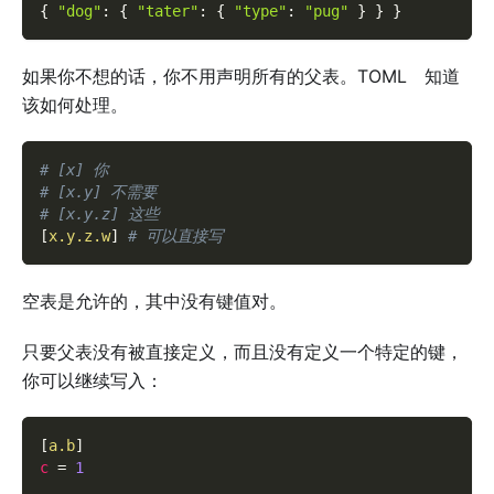
{
"dog"
:
{
"tater"
:
{
"type"
:
"pug"
}
}
}
如果你不想的话，你不用声明所有的父表。TOML 知道
该如何处理。
# [x] 你
# [x.y] 不需要
# [x.y.z] 这些
[
x.y.z.w
]
# 可以直接写
空表是允许的，其中没有键值对。
只要父表没有被直接定义，而且没有定义一个特定的键，
你可以继续写入：
[
a.b
]
c
=
1