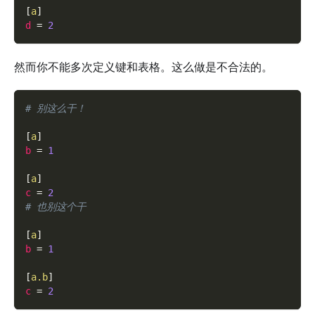
[
a
]
d
=
2
然而你不能多次定义键和表格。这么做是不合法的。
# 别这么干！
[
a
]
b
=
1
[
a
]
c
=
2
# 也别这个干
[
a
]
b
=
1
[
a.b
]
c
=
2