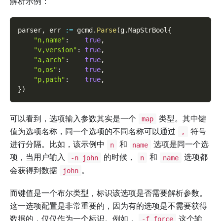
解析示例：
parser
,
 err 
:=
 gcmd
.
Parse
(
g
.
MapStrBool
{
"n,name"
:
true
,
"v,version"
:
true
,
"a,arch"
:
true
,
"o,os"
:
true
,
"p,path"
:
true
,
}
)
可以看到，选项输入参数其实是一个
类型。其中键
map
值为选项名称，同一个选项的不同名称可以通过
符号
,
进行分隔。比如，该示例中
和
选项是同一个选
n
name
项，当用户输入
的时候，
和
选项都
-n john
n
name
会获得到数据
。
john
而键值是一个布尔类型，标识该选项是否需要解析参数。
这一选项配置是非常重要的，因为有的选项是不需要获得
数据的，仅仅作为一个标识。例如，
这个输
-f force