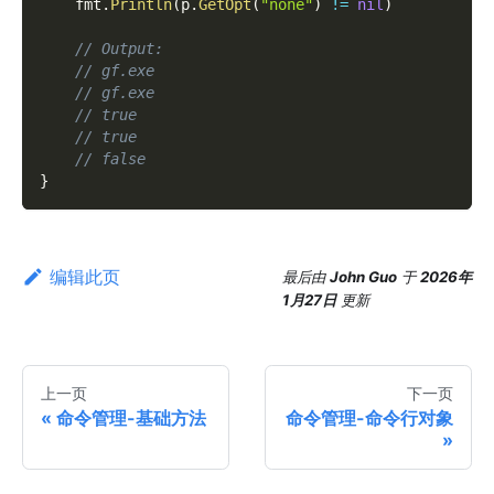
    fmt
.
Println
(
p
.
GetOpt
(
"none"
)
!=
nil
)
// Output:
// gf.exe
// gf.exe
// true
// true
// false
}
编辑此页
最后
由
John Guo
于
2026年
1月27日
更新
上一页
下一页
命令管理-基础方法
命令管理-命令行对象