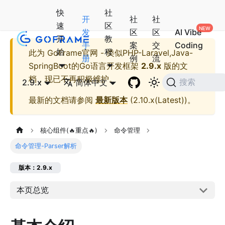
快
社
开
社
社
速
区
发
区
区
AI Vibe
开
教
手
案
交
Coding
始
程
此为
GoFrame官网 - 类似PHP-Laravel,Java-
册
例
流
SpringBoot的Go语言开发框架
2.9.x
版的文
档，现已不再积极维护。
2.9.x
简体中文
搜索
最新的文档请参阅
最新版本
(
2.10.x(Latest)
)。
核心组件(🔥重点🔥)
命令管理
命令管理-Parser解析
版本：2.9.x
本页总览