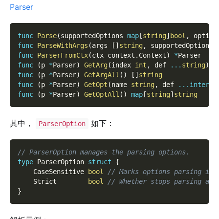
Parser
func
Parse
(
supportedOptions 
map
[
string
]
bool
,
 option
func
ParseWithArgs
(
args 
[
]
string
,
 supportedOptions 
func
ParserFromCtx
(
ctx context
.
Context
)
*
Parser
func
(
p 
*
Parser
)
GetArg
(
index 
int
,
 def 
...
string
)
*
func
(
p 
*
Parser
)
GetArgAll
(
)
[
]
string
func
(
p 
*
Parser
)
GetOpt
(
name 
string
,
 def 
...
interfa
func
(
p 
*
Parser
)
GetOptAll
(
)
map
[
string
]
string
其中，
如下：
ParserOption
// ParserOption manages the parsing options.
type
 ParserOption 
struct
{
    CaseSensitive 
bool
// Marks options parsing in 
    Strict        
bool
// Whether stops parsing and
}