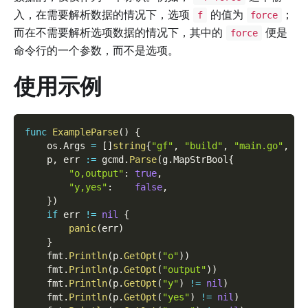
入，在需要解析数据的情况下，选项
的值为
；
f
force
而在不需要解析选项数据的情况下，其中的
便是
force
命令行的一个参数，而不是选项。
使用示例
func
ExampleParse
(
)
{
    os
.
Args 
=
[
]
string
{
"gf"
,
"build"
,
"main.go"
,
"-
    p
,
 err 
:=
 gcmd
.
Parse
(
g
.
MapStrBool
{
"o,output"
:
true
,
"y,yes"
:
false
,
}
)
if
 err 
!=
nil
{
panic
(
err
)
}
    fmt
.
Println
(
p
.
GetOpt
(
"o"
)
)
    fmt
.
Println
(
p
.
GetOpt
(
"output"
)
)
    fmt
.
Println
(
p
.
GetOpt
(
"y"
)
!=
nil
)
    fmt
.
Println
(
p
.
GetOpt
(
"yes"
)
!=
nil
)