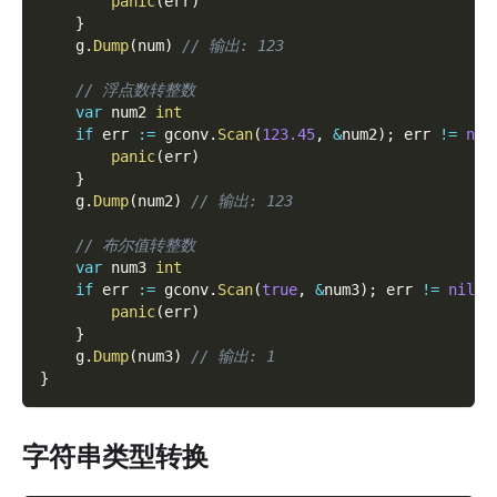
panic
(
err
)
}
    g
.
Dump
(
num
)
// 输出: 123
// 浮点数转整数
var
 num2 
int
if
 err 
:=
 gconv
.
Scan
(
123.45
,
&
num2
)
;
 err 
!=
nil
panic
(
err
)
}
    g
.
Dump
(
num2
)
// 输出: 123
// 布尔值转整数
var
 num3 
int
if
 err 
:=
 gconv
.
Scan
(
true
,
&
num3
)
;
 err 
!=
nil
{
panic
(
err
)
}
    g
.
Dump
(
num3
)
// 输出: 1
}
字符串类型转换