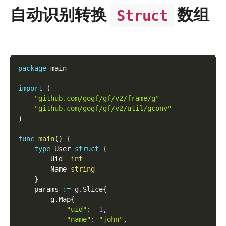
自动识别转换
数组
Struct
package
 main
import
(
"github.com/gogf/gf/v2/frame/g"
"github.com/gogf/gf/v2/util/gconv"
)
func
main
(
)
{
type
 User 
struct
{
        Uid  
int
        Name 
string
}
    params 
:=
 g
.
Slice
{
        g
.
Map
{
"uid"
:
1
,
"name"
:
"john"
,