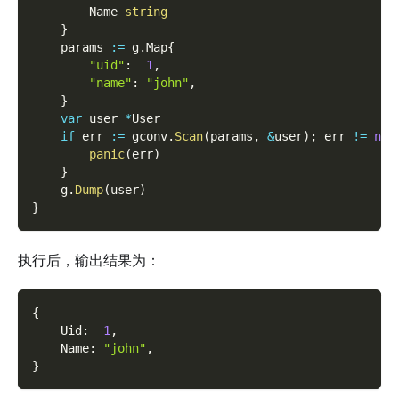
        Name 
string
}
    params 
:=
 g
.
Map
{
"uid"
:
1
,
"name"
:
"john"
,
}
var
 user 
*
User
if
 err 
:=
 gconv
.
Scan
(
params
,
&
user
)
;
 err 
!=
nil
panic
(
err
)
}
    g
.
Dump
(
user
)
}
执行后，输出结果为：
{
    Uid
:
1
,
    Name
:
"john"
,
}