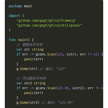
package
 main
import
(
"github.com/gogf/gf/v2/frame/g"
"github.com/gogf/gf/v2/util/gconv"
)
func
main
(
)
{
// 整数转字符串
var
 str 
string
if
 err 
:=
 gconv
.
Scan
(
123
,
&
str
)
;
 err 
!=
nil
{
panic
(
err
)
}
    g
.
Dump
(
str
)
// 输出: "123"
// 浮点数转字符串
var
 str2 
string
if
 err 
:=
 gconv
.
Scan
(
123.45
,
&
str2
)
;
 err 
!=
nil
panic
(
err
)
}
    g
.
Dump
(
str2
)
// 输出: "123.45"