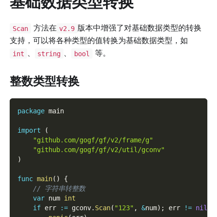
基础数据类型转换
方法在
版本中增强了对基础数据类型的转换
Scan
v2.9
支持，可以将各种类型的值转换为基础数据类型，如
、
、
等。
int
string
bool
整数类型转换
package
 main
import
(
"github.com/gogf/gf/v2/frame/g"
"github.com/gogf/gf/v2/util/gconv"
)
func
main
(
)
{
// 字符串转整数
var
 num 
int
if
 err 
:=
 gconv
.
Scan
(
"123"
,
&
num
)
;
 err 
!=
nil
{