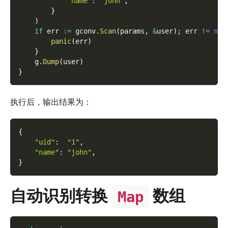
"name"
:
"john"
,
}
)
if
 err 
:=
 gconv
.
Scan
(
params
,
&
user
)
;
 err 
!=
nil
panic
(
err
)
}
    g
.
Dump
(
user
)
}
执行后，输出结果为：
{
"uid"
:
"1"
,
"name"
:
"john"
,
}
自动识别转换
数组
Map