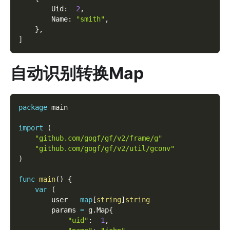
        Uid
:
2
,
        Name
:
"smith"
,
}
,
]
自动识别转换Map
package
 main
import
(
"github.com/gogf/gf/v2/frame/g"
"github.com/gogf/gf/v2/util/gconv"
)
func
main
(
)
{
var
(
        user   
map
[
string
]
string
        params 
=
 g
.
Map
{
"uid"
:
1
,