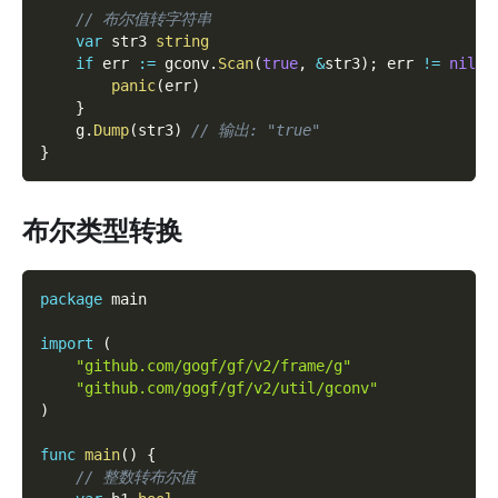
// 布尔值转字符串
var
 str3 
string
if
 err 
:=
 gconv
.
Scan
(
true
,
&
str3
)
;
 err 
!=
nil
{
panic
(
err
)
}
    g
.
Dump
(
str3
)
// 输出: "true"
}
布尔类型转换
package
 main
import
(
"github.com/gogf/gf/v2/frame/g"
"github.com/gogf/gf/v2/util/gconv"
)
func
main
(
)
{
// 整数转布尔值