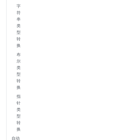
字
符
串
类
型
转
换
布
尔
类
型
转
换
指
针
类
型
转
换
自动