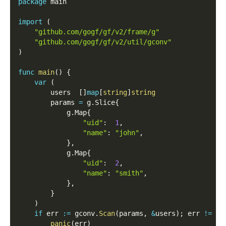
package
 main
import
(
"github.com/gogf/gf/v2/frame/g"
"github.com/gogf/gf/v2/util/gconv"
)
func
main
(
)
{
var
(
        users  
[
]
map
[
string
]
string
        params 
=
 g
.
Slice
{
            g
.
Map
{
"uid"
:
1
,
"name"
:
"john"
,
}
,
            g
.
Map
{
"uid"
:
2
,
"name"
:
"smith"
,
}
,
}
)
if
 err 
:=
 gconv
.
Scan
(
params
,
&
users
)
;
 err 
!=
ni
panic
(
err
)