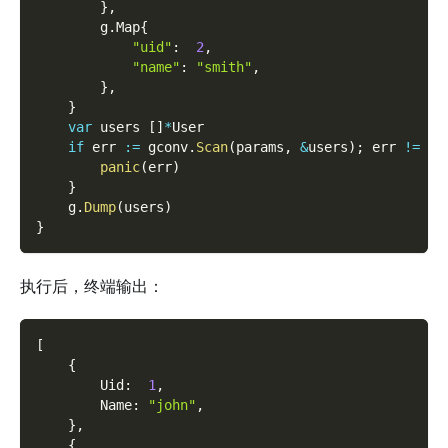
}
,
        g
.
Map
{
"uid"
:
2
,
"name"
:
"smith"
,
}
,
}
var
 users 
[
]
*
User
if
 err 
:=
 gconv
.
Scan
(
params
,
&
users
)
;
 err 
!=
ni
panic
(
err
)
}
    g
.
Dump
(
users
)
}
执行后，终端输出：
[
{
        Uid
:
1
,
        Name
:
"john"
,
}
,
{