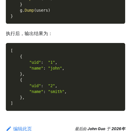
}
    g
.
Dump
(
users
)
}
执行后，输出结果为：
[
{
"uid"
:
"1"
,
"name"
:
"john"
,
}
,
{
"uid"
:
"2"
,
"name"
:
"smith"
,
}
,
]
编辑此页
最后
由
John Guo
于
2026年