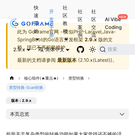
快
社
开
社
社
速
区
发
区
区
AI Vibe
开
教
手
案
交
Coding
始
程
此为
GoFrame官网 - 类似PHP-Laravel,Java-
册
例
流
SpringBoot的Go语言开发框架
2.9.x
版的文
档，现已不再积极维护。
2.9.x
简体中文
搜索
最新的文档请参阅
最新版本
(
2.10.x(Latest)
)。
核心组件(🔥重点🔥)
类型转换
类型转换-Scan转换
版本：2.9.x
本页总览
前面关于复杂类型的转换功能如果大家觉得还不够的话，