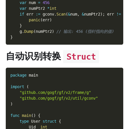
var
 num 
=
456
var
 numPtr2 
*
int
if
 err 
:=
 gconv
.
Scan
(
&
num
,
&
numPtr2
)
;
 err 
!=
ni
panic
(
err
)
}
    g
.
Dump
(
numPtr2
)
// 输出: 456 (指针指向的值)
}
自动识别转换
Struct
package
 main
import
(
"github.com/gogf/gf/v2/frame/g"
"github.com/gogf/gf/v2/util/gconv"
)
func
main
(
)
{
type
 User 
struct
{
        Uid  
int