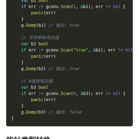
var
 b1 
bool
if
 err 
:=
 gconv
.
Scan
(
1
,
&
b1
)
;
 err 
!=
nil
{
panic
(
err
)
}
    g
.
Dump
(
b1
)
// 输出: true
// 字符串转布尔值
var
 b2 
bool
if
 err 
:=
 gconv
.
Scan
(
"true"
,
&
b2
)
;
 err 
!=
nil
{
panic
(
err
)
}
    g
.
Dump
(
b2
)
// 输出: true
// 0值转布尔值
var
 b3 
bool
if
 err 
:=
 gconv
.
Scan
(
0
,
&
b3
)
;
 err 
!=
nil
{
panic
(
err
)
}
    g
.
Dump
(
b3
)
// 输出: false
}