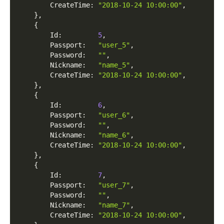
        CreateTime
:
"2018-10-24 10:00:00"
,
}
,
{
        Id
:
5
,
        Passport
:
"user_5"
,
        Password
:
""
,
        Nickname
:
"name_5"
,
        CreateTime
:
"2018-10-24 10:00:00"
,
}
,
{
        Id
:
6
,
        Passport
:
"user_6"
,
        Password
:
""
,
        Nickname
:
"name_6"
,
        CreateTime
:
"2018-10-24 10:00:00"
,
}
,
{
        Id
:
7
,
        Passport
:
"user_7"
,
        Password
:
""
,
        Nickname
:
"name_7"
,
        CreateTime
:
"2018-10-24 10:00:00"
,