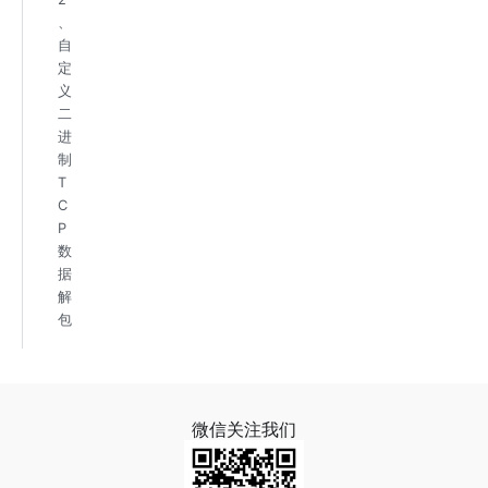
、
自
定
义
二
进
制
T
C
P
数
据
解
包
微信关注我们