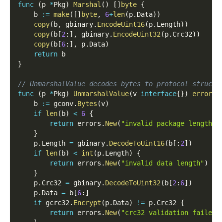
func
(
p 
*
Pkg
)
Marshal
(
)
[
]
byte
{
    b 
:=
make
(
[
]
byte
,
6
+
len
(
p
.
Data
)
)
copy
(
b
,
 gbinary
.
EncodeUint16
(
p
.
Length
)
)
copy
(
b
[
2
:
]
,
 gbinary
.
EncodeUint32
(
p
.
Crc32
)
)
copy
(
b
[
6
:
]
,
 p
.
Data
)
return
 b
}
// UnmarshalValue decodes bytes to protocol struct.
func
(
p 
*
Pkg
)
UnmarshalValue
(
v 
interface
{
}
)
error
{
    b 
:=
 gconv
.
Bytes
(
v
)
if
len
(
b
)
<
6
{
return
 errors
.
New
(
"invalid package length"
)
}
    p
.
Length 
=
 gbinary
.
DecodeToUint16
(
b
[
:
2
]
)
if
len
(
b
)
<
int
(
p
.
Length
)
{
return
 errors
.
New
(
"invalid data length"
)
}
    p
.
Crc32 
=
 gbinary
.
DecodeToUint32
(
b
[
2
:
6
]
)
    p
.
Data 
=
 b
[
6
:
]
if
 gcrc32
.
Encrypt
(
p
.
Data
)
!=
 p
.
Crc32 
{
return
 errors
.
New
(
"crc32 validation failed"