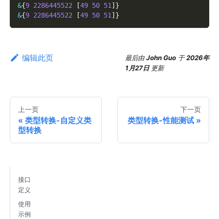
&
{
9
2286445522
[
49
50
51
]
}
&
{
9
2286445522
[
49
50
51
]
}
编辑此页
最后
由
John Guo
于
2026年
1月27日
更新
上一页
下一页
类型转换-自定义类
类型转换-性能测试
型转换
接口
定义
使用
示例