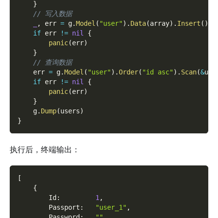
}
// 写入数据
_
,
 err 
=
 g
.
Model
(
"user"
)
.
Data
(
array
)
.
Insert
(
)
if
 err 
!=
nil
{
panic
(
err
)
}
// 查询数据
    err 
=
 g
.
Model
(
"user"
)
.
Order
(
"id asc"
)
.
Scan
(
&
use
if
 err 
!=
nil
{
panic
(
err
)
}
    g
.
Dump
(
users
)
}
执行后，终端输出：
[
{
        Id
:
1
,
        Passport
:
"user_1"
,
        Password
:
""
,