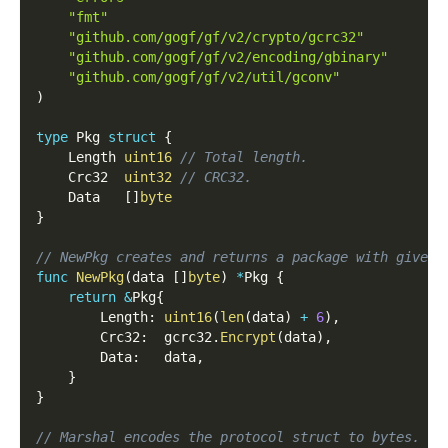
"fmt"
"github.com/gogf/gf/v2/crypto/gcrc32"
"github.com/gogf/gf/v2/encoding/gbinary"
"github.com/gogf/gf/v2/util/gconv"
)
type
 Pkg 
struct
{
    Length 
uint16
// Total length.
    Crc32  
uint32
// CRC32.
    Data   
[
]
byte
}
// NewPkg creates and returns a package with given 
func
NewPkg
(
data 
[
]
byte
)
*
Pkg 
{
return
&
Pkg
{
        Length
:
uint16
(
len
(
data
)
+
6
)
,
        Crc32
:
  gcrc32
.
Encrypt
(
data
)
,
        Data
:
   data
,
}
}
// Marshal encodes the protocol struct to bytes.