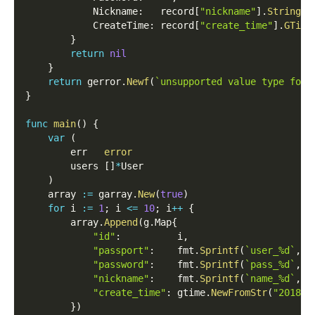
            Nickname
:
   record
[
"nickname"
]
.
String
(
)
            CreateTime
:
 record
[
"create_time"
]
.
GTime
}
return
nil
}
return
 gerror
.
Newf
(
`unsupported value type for 
}
func
main
(
)
{
var
(
        err   
error
        users 
[
]
*
User
)
    array 
:=
 garray
.
New
(
true
)
for
 i 
:=
1
;
 i 
<=
10
;
 i
++
{
        array
.
Append
(
g
.
Map
{
"id"
:
          i
,
"passport"
:
    fmt
.
Sprintf
(
`user_%d`
,
 i
"password"
:
    fmt
.
Sprintf
(
`pass_%d`
,
 i
"nickname"
:
    fmt
.
Sprintf
(
`name_%d`
,
 i
"create_time"
:
 gtime
.
NewFromStr
(
"2018-1
}
)