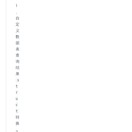
1
、
自
定
义
数
据
表
查
询
结
果
s
t
r
u
c
t
转
换
2