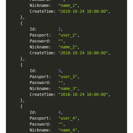
        Nickname
:
"name_1"
,
        CreateTime
:
"2018-10-24 10:00:00"
,
}
,
{
        Id
:
2
,
        Passport
:
"user_2"
,
        Password
:
""
,
        Nickname
:
"name_2"
,
        CreateTime
:
"2018-10-24 10:00:00"
,
}
,
{
        Id
:
3
,
        Passport
:
"user_3"
,
        Password
:
""
,
        Nickname
:
"name_3"
,
        CreateTime
:
"2018-10-24 10:00:00"
,
}
,
{
        Id
:
4
,
        Passport
:
"user_4"
,
        Password
:
""
,
        Nickname
:
"name_4"
,