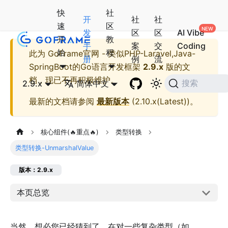
快
社
开
社
社
速
区
发
区
区
AI Vibe
开
教
手
案
交
Coding
始
程
此为
GoFrame官网 - 类似PHP-Laravel,Java-
册
例
流
SpringBoot的Go语言开发框架
2.9.x
版的文
档，现已不再积极维护。
2.9.x
简体中文
搜索
最新的文档请参阅
最新版本
(
2.10.x(Latest)
)。
核心组件(🔥重点🔥)
类型转换
类型转换-UnmarshalValue
版本：2.9.x
本页总览
当然，想必您已经猜到了，在对一些复杂类型（如