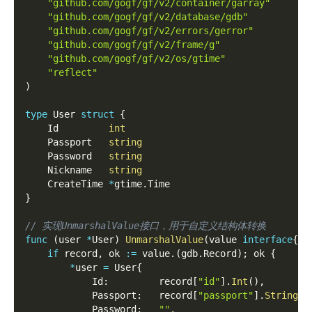
"github.com/gogf/gf/v2/container/garray"
"github.com/gogf/gf/v2/database/gdb"
"github.com/gogf/gf/v2/errors/gerror"
"github.com/gogf/gf/v2/frame/g"
"github.com/gogf/gf/v2/os/gtime"
"reflect"
)
type
 User 
struct
{
    Id         
int
    Passport   
string
    Password   
string
    Nickname   
string
    CreateTime 
*
gtime
.
Time
}
// 实现UnmarshalValue接口，用于自定义结构体转换
func
(
user 
*
User
)
UnmarshalValue
(
value 
interface
{
}
)
if
 record
,
 ok 
:=
 value
.
(
gdb
.
Record
)
;
 ok 
{
*
user 
=
 User
{
            Id
:
         record
[
"id"
]
.
Int
(
)
,
            Passport
:
   record
[
"passport"
]
.
String
(
)
            Password
:
""
,