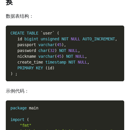
换
数据表结构：
CREATE
TABLE
`
user
`
(
   id 
bigint
unsigned
NOT
NULL
AUTO_INCREMENT
,
   passport 
varchar
(
45
)
,
   password 
char
(
32
)
NOT
NULL
,
   nickname 
varchar
(
45
)
NOT
NULL
,
   create_time 
timestamp
NOT
NULL
,
PRIMARY
KEY
(
id
)
)
;
示例代码：
package
 main
import
(
"fmt"