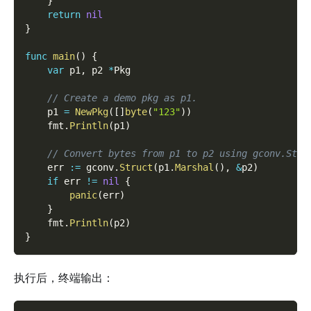
}
return
nil
}
func
main
(
)
{
var
 p1
,
 p2 
*
Pkg
// Create a demo pkg as p1.
    p1 
=
NewPkg
(
[
]
byte
(
"123"
)
)
    fmt
.
Println
(
p1
)
// Convert bytes from p1 to p2 using gconv.Stru
    err 
:=
 gconv
.
Struct
(
p1
.
Marshal
(
)
,
&
p2
)
if
 err 
!=
nil
{
panic
(
err
)
}
    fmt
.
Println
(
p2
)
}
执行后，终端输出：