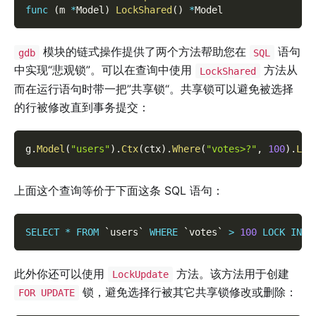
func
(
m 
*
Model
)
LockShared
(
)
*
Model
模块的链式操作提供了两个方法帮助您在
语句
gdb
SQL
中实现“悲观锁”。可以在查询中使用
方法从
LockShared
而在运行语句时带一把”共享锁“。共享锁可以避免被选择
的行被修改直到事务提交：
g
.
Model
(
"users"
)
.
Ctx
(
ctx
)
.
Where
(
"votes>?"
,
100
)
.
Loc
上面这个查询等价于下面这条 SQL 语句：
SELECT
*
FROM
`
users
`
WHERE
`
votes
`
>
100
LOCK
IN
S
此外你还可以使用
方法。该方法用于创建
LockUpdate
锁，避免选择行被其它共享锁修改或删除：
FOR UPDATE