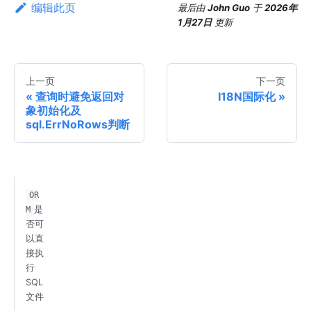
编辑此页
最后
由
John Guo
于
2026年
1月27日
更新
上一页
下一页
查询时避免返回对
I18N国际化
象初始化及
sql.ErrNoRows判断
OR
是
M
否可
以直
接执
行
SQL
文件