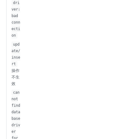
dri
ver:
bad
conn
ecti
on
upd
ate/
inse
rt
操作
不生
效
can
not
find
data
base
driv
er
for