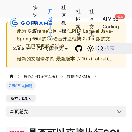
快
社
开
社
社
速
区
发
区
区
AI Vibe
开
教
手
案
交
Coding
始
程
此为
GoFrame官网 - 类似PHP-Laravel,Java-
册
例
流
SpringBoot的Go语言开发框架
2.9.x
版的文
档，现已不再积极维护。
2.9.x
简体中文
搜索
最新的文档请参阅
最新版本
(
2.10.x(Latest)
)。
核心组件(🔥重点🔥)
数据库ORM🔥
ORM常见问题
版本：2.9.x
本页总览