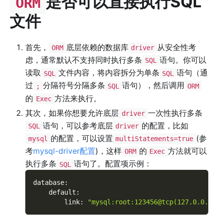
是否可以直接执行SQL
ORM
文件
首先，
底层依赖的数据库
从安全性考
ORM
driver
虑，通常默认不支持同时执行多条
语句。你可以
SQL
读取
文件内容，将内容拆分为单条
语句（通
SQL
SQL
过
分隔符号分隔多条
语句），然后调用
;
SQL
ORM
的
方法来执行。
Exec
其次，如果你想要允许底层
一次性执行多条
driver
语句，可以参考底层
的配置，比如
SQL
driver
的配置，可以设置
(参
mysql
multiStatements=true
考
mysql-driver配置
)，这样
的
方法就可以
ORM
Exec
执行多条
语句了。配置项示例：
SQL
database
:
default
:
link
:
"mysql:root:123456@tcp(127.0.0.1: