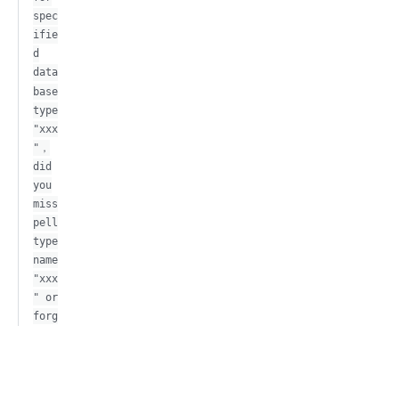
spec
ifie
d
data
base
type
"xxx
"，
did
you
miss
pell
type
name
"xxx
" or
forg
et
impo
rtin
g