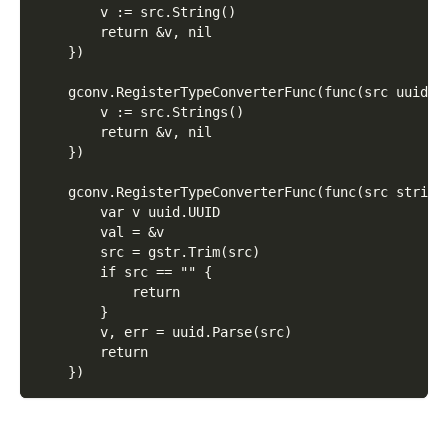
		v := src.String()
		return &v, nil
	})
	gconv.RegisterTypeConverterFunc(func(src uuid.U
		v := src.Strings()
		return &v, nil
	})
	gconv.RegisterTypeConverterFunc(func(src string
		var v uuid.UUID
		val = &v
		src = gstr.Trim(src)
		if src == "" {
			return
		}
		v, err = uuid.Parse(src)
		return
	})