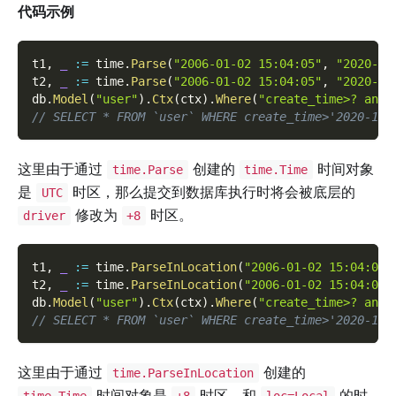
代码示例
t1
,
_
:=
 time
.
Parse
(
"2006-01-02 15:04:05"
,
"2020-10
t2
,
_
:=
 time
.
Parse
(
"2006-01-02 15:04:05"
,
"2020-10
db
.
Model
(
"user"
)
.
Ctx
(
ctx
)
.
Where
(
"create_time>? and 
// SELECT * FROM `user` WHERE create_time>'2020-10-
这里由于通过
创建的
时间对象
time.Parse
time.Time
是
时区，那么提交到数据库执行时将会被底层的
UTC
修改为
时区。
driver
+8
t1
,
_
:=
 time
.
ParseInLocation
(
"2006-01-02 15:04:05"
t2
,
_
:=
 time
.
ParseInLocation
(
"2006-01-02 15:04:05"
db
.
Model
(
"user"
)
.
Ctx
(
ctx
)
.
Where
(
"create_time>? and 
// SELECT * FROM `user` WHERE create_time>'2020-10-
这里由于通过
创建的
time.ParseInLocation
时间对象是
时区，和
的时