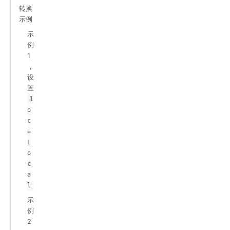
转换
示例
示
例
1
，
设
置
l
o
c
=
L
o
c
a
l
示
例
2