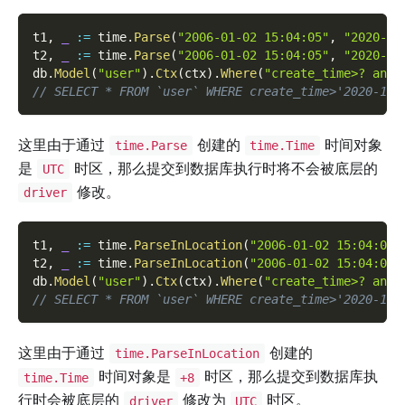
t1
,
_
:=
 time
.
Parse
(
"2006-01-02 15:04:05"
,
"2020-10
t2
,
_
:=
 time
.
Parse
(
"2006-01-02 15:04:05"
,
"2020-10
db
.
Model
(
"user"
)
.
Ctx
(
ctx
)
.
Where
(
"create_time>? and 
// SELECT * FROM `user` WHERE create_time>'2020-10-
这里由于通过
创建的
时间对象
time.Parse
time.Time
是
时区，那么提交到数据库执行时将不会被底层的
UTC
修改。
driver
t1
,
_
:=
 time
.
ParseInLocation
(
"2006-01-02 15:04:05"
t2
,
_
:=
 time
.
ParseInLocation
(
"2006-01-02 15:04:05"
db
.
Model
(
"user"
)
.
Ctx
(
ctx
)
.
Where
(
"create_time>? and 
// SELECT * FROM `user` WHERE create_time>'2020-10-
这里由于通过
创建的
time.ParseInLocation
时间对象是
时区，那么提交到数据库执
time.Time
+8
行时会被底层的
修改为
时区。
driver
UTC