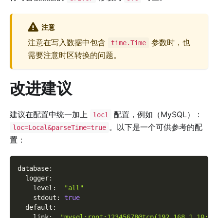
注意
注意在写入数据中包含
参数时，也
time.Time
需要注意时区转换的问题。
改进建议
建议在配置中统一加上
配置，例如（MySQL）：
locl
。以下是一个可供参考的配
loc=Local&parseTime=true
置：
database
:
logger
:
level
:
"all"
stdout
:
true
default
:
link
:
"mysql:root:12345678@tcp(192.168.1.10:33