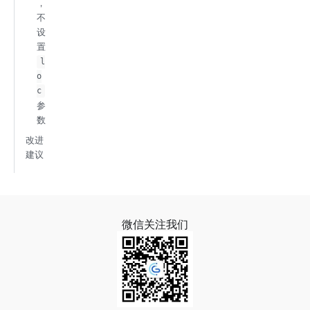
，
不
设
置
l
o
c
参
数
改进
建议
微信关注我们