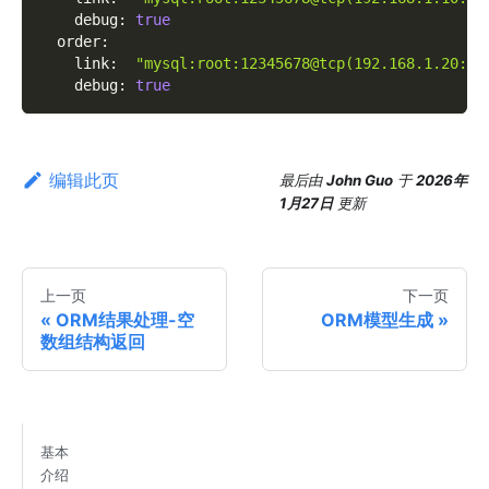
debug
:
true
order
:
link
:
"mysql:root:12345678@tcp(192.168.1.20:33
debug
:
true
编辑此页
最后
由
John Guo
于
2026年
1月27日
更新
上一页
下一页
ORM结果处理-空
ORM模型生成
数组结构返回
基本
介绍