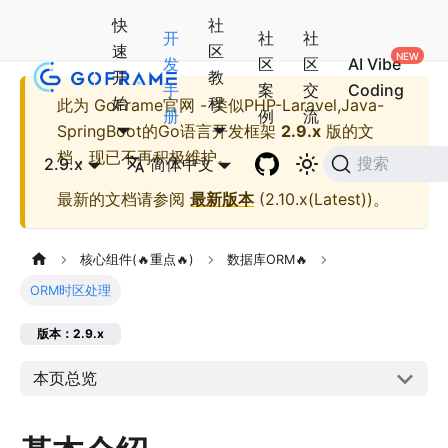
快
社
开
社
社
速
区
发
区
区
AI Vibe
开
教
手
案
交
Coding
始
程
此为
GoFrame官网 - 类似PHP-Laravel,Java-
册
例
流
SpringBoot的Go语言开发框架
2.9.x
版的文
档，现已不再积极维护。
2.9.x
简体中文
搜索
最新的文档请参阅
最新版本
(
2.10.x(Latest)
)。
核心组件(🔥重点🔥)
数据库ORM🔥
ORM时区处理
版本：2.9.x
本页总览