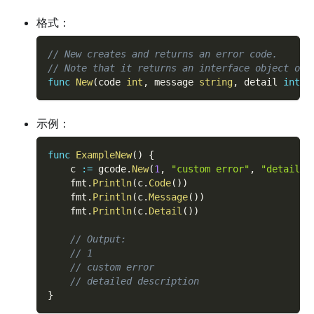
格式：
// New creates and returns an error code.
// Note that it returns an interface object of 
func
New
(
code 
int
,
 message 
string
,
 detail 
inter
示例：
func
ExampleNew
(
)
{
    c 
:=
 gcode
.
New
(
1
,
"custom error"
,
"detailed
    fmt
.
Println
(
c
.
Code
(
)
)
    fmt
.
Println
(
c
.
Message
(
)
)
    fmt
.
Println
(
c
.
Detail
(
)
)
// Output:
// 1
// custom error
// detailed description
}