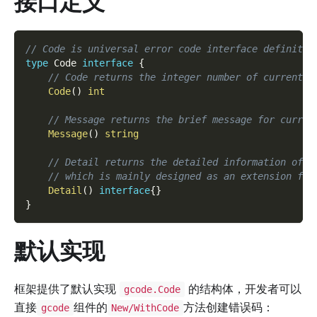
接口定义
// Code is universal error code interface definitio
type
 Code 
interface
{
// Code returns the integer number of current e
Code
(
)
int
// Message returns the brief message for curren
Message
(
)
string
// Detail returns the detailed information of c
// which is mainly designed as an extension fie
Detail
(
)
interface
{
}
}
默认实现
框架提供了默认实现
的结构体，开发者可以
gcode.Code
直接
组件的
方法创建错误码：
gcode
New/WithCode