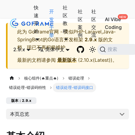
快
社
开
社
社
速
区
发
区
区
AI Vibe
开
教
手
案
交
Coding
始
程
此为
GoFrame官网 - 类似PHP-Laravel,Java-
册
例
流
SpringBoot的Go语言开发框架
2.9.x
版的文
档，现已不再积极维护。
2.9.x
简体中文
搜索
最新的文档请参阅
最新版本
(
2.10.x(Latest)
)。
核心组件(🔥重点🔥)
错误处理
错误处理-错误码特性
错误处理-错误码接口
版本：2.9.x
本页总览